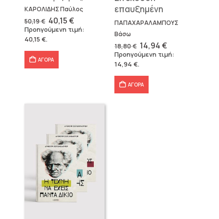
επαυξημένη
ΚΑΡΟΛΙΔΗΣ Παύλος
Original
Η
40,15
€
50,19
€
ΠΑΠΑΧΑΡΑΛΑΜΠΟΥΣ
price
τρέχουσα
Προηγούμενη τιμή:
was:
τιμή
Βάσω
40,15
€
.
50,19 €.
είναι:
Original
Η
14,94
€
18,80
€
40,15 €.
price
τρέχουσα
Προηγούμενη τιμή:
was:
τιμή
ΑΓΟΡΑ
14,94
€
.
18,80 €.
είναι:
14,94 €.
ΑΓΟΡΑ