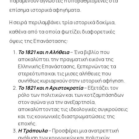
παραμένουν άγνωστες ή υποβαθμισμένες στα
επίσημα ιστορικά αφηγήματα.
Η σειρά περιλαμβάνει τρία ιστορικά δοκίμια,
καθένα από τα οποία φωτίζει διαφορετικές
όψεις της Επανάστασης:
Το 1821 και η Αλήθεια
– Ένα βιβλίο που
αποκαλύπτει την πραγματική εικόνα της
Ελληνικής Επανάστασης, ξεπερνώντας τα
στερεότυπα και τις μισες αλήθειες που
συνήθως κυριαρχούν στην ιστορική αφήγηση.
Το 1821 και η Αριστοκρατία
– Εξετάζει τον
ρόλο των πολιτικών και των κοτζαμπάσηδων
στον αγώνα για την ανεξαρτησία,
αποκαλύπτοντας τις ιδεολογικές συγκρούσεις
και τις κοινωνικές διαστρωματώσεις της
εποχής.
Η Τράπουλα
– Προσφέρει μια ανατρεπτική
ανάλυση των κοινωνικών και πολιτικών