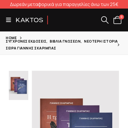
Δωρεάν μεταφορικά για παραγγελίες άνω των 25€
0
HOME
ΣΎΓΧΡΟΝΕΣ ΕΚΔΌΣΕΙΣ
,
ΒΙΒΛΊΑ ΓΝΏΣΕΩΝ
,
ΝΕΌΤΕΡΗ ΙΣΤΟΡΊΑ
ΣΕΙΡΑ ΓΙΑΝΝΗΣ ΣΚΑΡΙΜΠΑΣ