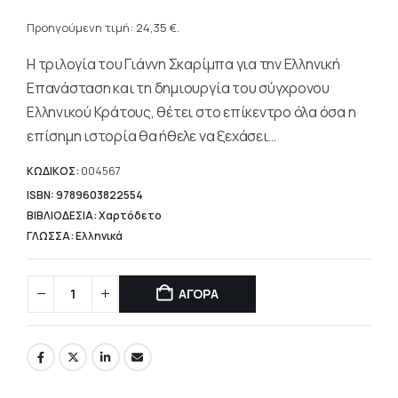
Η
was:
τρέχουσα
Προηγούμενη τιμή:
24,35
€
.
48,70 €.
τιμή
Η τριλογία του Γιάννη Σκαρίμπα για την Ελληνική
είναι:
24,35 €.
Επανάσταση και τη δημιουργία του σύγχρονου
Ελληνικού Κράτους, θέτει στο επίκεντρο όλα όσα η
επίσημη ιστορία θα ήθελε να ξεχάσει…
ΚΩΔΙΚΟΣ:
004567
ISBN: 9789603822554
ΒΙΒΛΙΟΔΕΣΙΑ: Χαρτόδετο
ΓΛΩΣΣΑ: Ελληνικά
ΑΓΟΡΑ