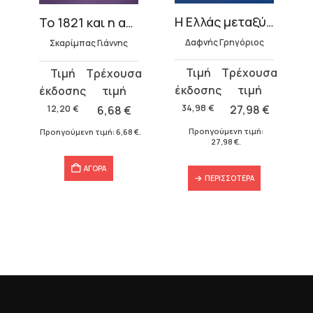
Η Ελλάς μεταξύ δύο πολέμων (1923-1940)
Το 1821 και η αριστοκρατία του
Δαφνής Γρηγόριος
Σκαρίμπας Γιάννης
Original
Η
Original
Η
price
τρέχουσα
price
τρέχουσα
was:
τιμή
was:
τιμή
34,98
€
27,98
€
12,20
€
6,68
€
34,98 €.
είναι:
12,20 €.
είναι:
€
.
Προηγούμενη τιμή:
Προηγούμενη τιμή:
6,68
€
.
27,98 €.
6,68 €.
27,98
€
.
ΑΓΟΡΑ
ΠΕΡΙΣΣΌΤΕΡΑ