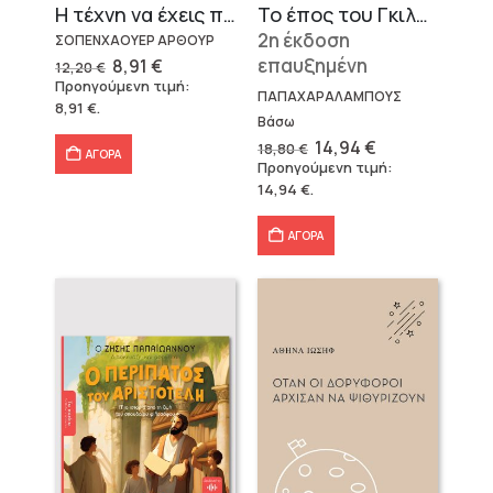
Η τέχνη να έχεις πάντα δίκιο – Άρθουρ Σοπενχάουερ
Το έπος του Γκιλγκαμές
2η έκδοση
ΣΟΠΕΝΧΑΟΥΕΡ ΑΡΘΟΥΡ
Original
Η
επαυξημένη
8,91
€
12,20
€
price
τρέχουσα
Προηγούμενη τιμή:
was:
τιμή
ΠΑΠΑΧΑΡΑΛΑΜΠΟΥΣ
8,91
€
.
12,20 €.
είναι:
Βάσω
8,91 €.
Original
Η
14,94
€
18,80
€
ΑΓΟΡΑ
price
τρέχουσα
Προηγούμενη τιμή:
was:
τιμή
14,94
€
.
18,80 €.
είναι:
14,94 €.
ΑΓΟΡΑ