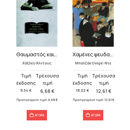
αφτ
Θαυμαστός καινούργιος κόσμος
Χαμένες ψευδαισθήσεις
Χάξλεϋ Άλντους
Μπαλζάκ Ονορέ-Ντε
Original
Η
Original
Η
price
τρέχουσα
price
τρέχουσα
was:
τιμή
was:
τιμή
9,54
€
6,68
€
18,02
€
12,61
€
9,54 €.
είναι:
18,02 €.
είναι:
Προηγούμενη τιμή:
6,68
€
.
Προηγούμενη τιμή:
12,61
€
.
6,68 €.
12,61 €.
ΑΓΟΡΑ
ΑΓΟΡΑ