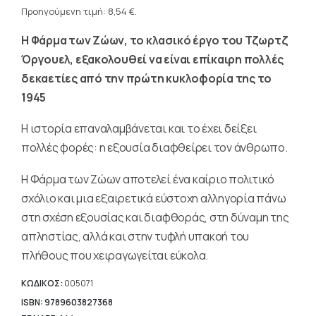
was:
τρέχουσα
Προηγούμενη τιμή:
8,54
€
.
12,20 €.
τιμή
Η Φάρμα των Ζώων, το κλασικό έργο του Τζωρτζ
είναι:
8,54 €.
Όργουελ, εξακολουθεί να είναι επίκαιρη πολλές
δεκαετίες από την πρώτη κυκλοφορία της το
1945
Η ιστορία επαναλαμβάνεται και το έχει δείξει
πολλές φορές: η εξουσία διαφθείρει τον άνθρωπο.
Η Φάρμα των Ζώων αποτελεί ένα καίριο πολιτικό
σχόλιο και μια εξαιρετικά εύστοχη αλληγορία πάνω
στη σχέση εξουσίας και διαφθοράς, στη δύναμη της
απληστίας, αλλά και στην τυφλή υπακοή του
πλήθους που χειραγωγείται εύκολα.
ΚΩΔΙΚΟΣ:
005071
ISBN: 9789603827368