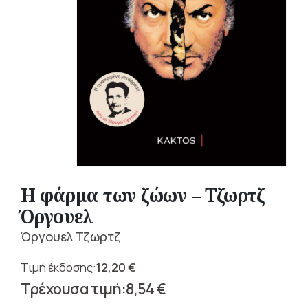
Η φάρμα των ζώων – Τζωρτζ
Όργουελ
Όργουελ Τζωρτζ
12,20
€
Original
8,54
€
price
Η