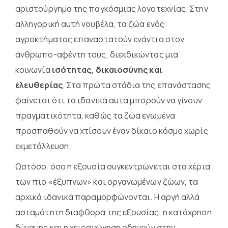
αριστούργημα της παγκόσμιας λογοτεχνίας. Στην
αλληγορική αυτή νουβέλα, τα ζώα ενός
αγροκτήματος επαναστατούν ενάντια στον
άνθρωπο-αφέντη τους, διεκδικώντας μια
κοινωνία
ισότητας, δικαιοσύνης και
ελευθερίας
. Στα πρώτα στάδια της επανάστασης
φαίνεται ότι τα ιδανικά αυτά μπορούν να γίνουν
πραγματικότητα, καθώς τα ζώα ενωμένα
προσπαθούν να χτίσουν έναν δίκαιο κόσμο χωρίς
εκμετάλλευση.
Ωστόσο, όσο η εξουσία συγκεντρώνεται στα χέρια
των πιο «έξυπνων» και οργανωμένων ζώων, τα
αρχικά ιδανικά παραμορφώνονται. Η αργή αλλά
ασταμάτητη διαφθορά της εξουσίας, η κατάχρηση
δύναμης και η χειραγώγηση οδηγούν στην