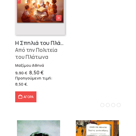
Η Σπηλιά του Πλάτωνα
Από την Πολιτεία
του Πλάτωνα
Μαξίμου Αθηνά
Original
Η
8,50
€
9,90
€
price
τρέχουσα
Προηγούμενη τιμή:
was:
τιμή
8,50
€
.
9,90 €.
είναι:
8,50 €.
ΑΓΟΡΑ