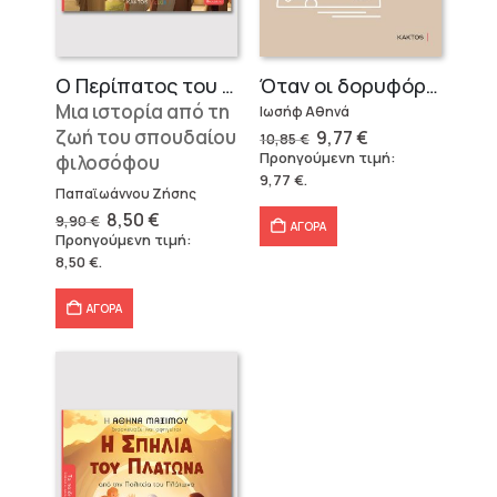
Ο Περίπατος του Αριστοτέλη
Όταν οι δορυφόροι άρχισαν να ψιθυρίζουν
Μια ιστορία από τη
Ιωσήφ Αθηνά
ζωή του σπουδαίου
Original
Η
9,77
€
10,85
€
price
τρέχουσα
Προηγούμενη τιμή:
φιλοσόφου
was:
τιμή
9,77
€
.
10,85 €.
είναι:
Παπαϊωάννου Ζήσης
9,77 €.
Original
Η
8,50
€
9,90
€
ΑΓΟΡΑ
price
τρέχουσα
Προηγούμενη τιμή:
was:
τιμή
8,50
€
.
9,90 €.
είναι:
8,50 €.
ΑΓΟΡΑ