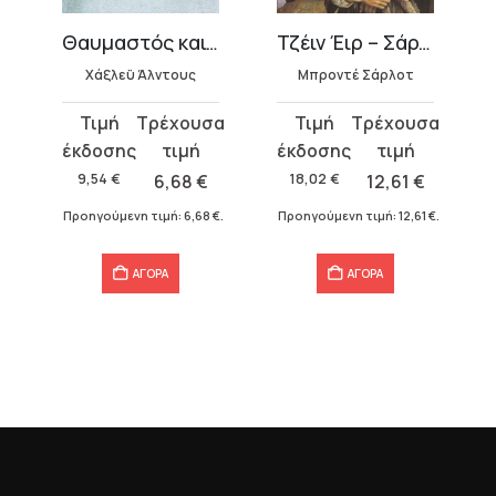
Θαυμαστός καινούργιος κόσμος
Τζέιν Έιρ – Σάρλοτ Μπροντέ
Χάξλεϋ Άλντους
Μπροντέ Σάρλοτ
Original
Η
Original
Η
price
τρέχουσα
price
τρέχουσα
was:
τιμή
was:
τιμή
9,54
€
6,68
€
18,02
€
12,61
€
9,54 €.
είναι:
18,02 €.
είναι:
Προηγούμενη τιμή:
6,68
€
.
Προηγούμενη τιμή:
12,61
€
.
6,68 €.
12,61 €.
ΑΓΟΡΑ
ΑΓΟΡΑ