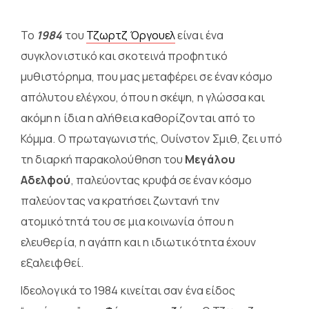
Το
1984
του
Τζωρτζ Όργουελ
είναι ένα
συγκλονιστικό και σκοτεινά προφητικό
μυθιστόρημα, που μας μεταφέρει σε έναν κόσμο
απόλυτου ελέγχου, όπου η σκέψη, η γλώσσα και
ακόμη η ίδια η αλήθεια καθορίζονται από το
Κόμμα. Ο πρωταγωνιστής, Ουίνστον Σμιθ, ζει υπό
τη διαρκή παρακολούθηση του
Μεγάλου
Αδελφού
, παλεύοντας κρυφά σε έναν κόσμο
παλεύοντας να κρατήσει ζωντανή την
ατομικότητά του σε μια κοινωνία όπου η
ελευθερία, η αγάπη και η ιδιωτικότητα έχουν
εξαλειφθεί.
Ιδεολογικά το 1984 κινείται σαν ένα είδος