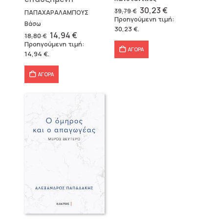
Original
Η
30,23
€
39,79
€
ΠΑΠΑΧΑΡΑΛΑΜΠΟΥΣ
price
τρέχουσα
Προηγούμενη τιμή:
was:
τιμή
Βάσω
30,23
€
.
39,79 €.
είναι:
Original
Η
14,94
€
18,80
€
30,23 €.
price
τρέχουσα
Προηγούμενη τιμή:
was:
τιμή
ΑΓΟΡΑ
14,94
€
.
18,80 €.
είναι:
14,94 €.
ΑΓΟΡΑ