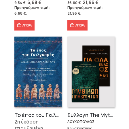
Original
Η
Original
Η
6,68
€
21,96
€
9,54
€
36,60
€
price
τρέχουσα
price
τρέχουσα
Προηγούμενη τιμή:
Προηγούμενη τιμή:
was:
τιμή
was:
τιμή
6,68
€
.
21,96
€
.
9,54 €.
είναι:
36,60 €.
είναι:
6,68 €.
21,96 €.
ΑΓΟΡΑ
ΑΓΟΡΑ
Το έπος του Γκιλγκαμές
Συλλογή The Mythologist (2 βιβλία)
2η έκδοση
ΛΟΥΚΟΠΟΥΛΟΣ
επαυξημένη
Κωνσταντίνος