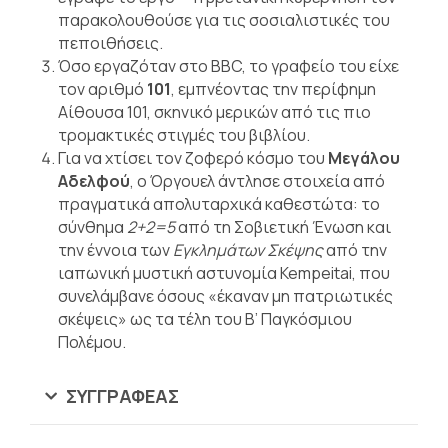
παρακολουθούσε για τις σοσιαλιστικές του
πεποιθήσεις.
Όσο εργαζόταν στο BBC, το γραφείο του είχε
τον αριθμό
101
, εμπνέοντας την περίφημη
Αίθουσα 101, σκηνικό μερικών από τις πιο
τρομακτικές στιγμές του βιβλίου.
Για να χτίσει τον ζοφερό κόσμο του
Μεγάλου
Αδελφού
, ο Όργουελ άντλησε στοιχεία από
πραγματικά απολυταρχικά καθεστώτα: το
σύνθημα
2+2=5
από τη Σοβιετική Ένωση και
την έννοια των
Εγκλημάτων Σκέψης
από την
ιαπωνική μυστική αστυνομία Kempeitai, που
συνελάμβανε όσους «έκαναν μη πατριωτικές
σκέψεις» ως τα τέλη του Β’ Παγκόσμιου
Πολέμου.
ΣΥΓΓΡΑΦΈΑΣ