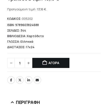
price
Η
was:
τρέχουσα
Προηγούμενη τιμή:
13,16
€
.
18,80 €.
τιμή
είναι:
ΚΩΔΙΚΟΣ:
005202
13,16 €.
ISBN: 9789603824688
ΣΕΛΙΔΕΣ: 344
ΒΙΒΛΙΟΔΕΣΙΑ: Χαρτόδετο
ΓΛΩΣΣΑ: Ελληνικά
ΔΙΑΣΤΑΣΕΙΣ: 17x24
ΑΓΟΡΑ
ΠΕΡΙΓΡΑΦΉ