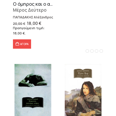
Ο όμηρος και ο απαγωγέας
Μέρος Δεύτερο
ΠΑΠΑΔΑΚΗΣ Αλέξανδρος
Original
Η
18,00
€
20,00
€
price
τρέχουσα
Προηγούμενη τιμή:
was:
τιμή
18,00
€
.
20,00 €.
είναι:
18,00 €.
ΑΓΟΡΑ