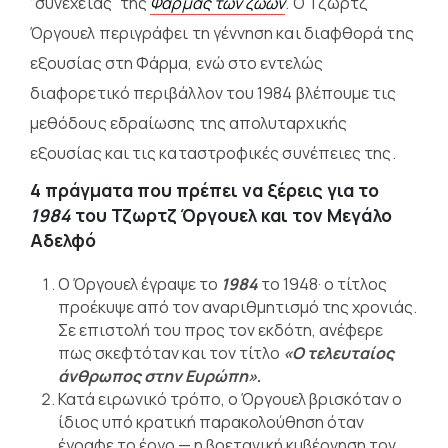
“συνέχειας” της
Φάρμας των ζώων
. Ο Τζωρτζ
Όργουελ
περιγράφει τη γέννηση και διαφθορά της
εξουσίας στη Φάρμα, ενώ στο εντελώς
διαφορετικό περιβάλλον του 1984 βλέπουμε τις
μεθόδους εδραίωσης της απολυταρχικής
εξουσίας και τις καταστροφικές συνέπειες της.
4 πράγματα που πρέπει να ξέρεις για το
1984
του Τζωρτζ Όργουελ και τον Μεγάλο
Αδελφό
Ο Όργουελ έγραψε το
1984
το 1948· ο τίτλος
προέκυψε από τον αναριθμητισμό της χρονιάς.
Σε επιστολή του προς τον εκδότη, ανέφερε
πως σκεφτόταν και τον τίτλο
«Ο τελευταίος
άνθρωπος στην Ευρώπη»
.
Κατά ειρωνικό τρόπο, ο Όργουελ βρισκόταν ο
ίδιος υπό κρατική παρακολούθηση όταν
έγραφε το έργο — η βρετανική κυβέρνηση τον