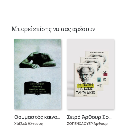
Μπορεί επίσης να σας αρέσουν
Θαυμαστός καινούργιος κόσμος
Σειρά Άρθουρ Σοπενχάουερ (3 βιβλία)
Χάξλεϋ Άλντους
ΣΟΠΕΝΧΑΟΥΕΡ Άρθουρ