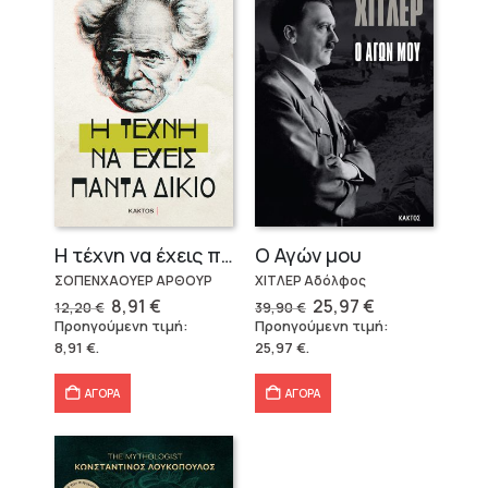
Η τέχνη να έχεις πάντα δίκιο – Άρθουρ Σοπενχάουερ
Ο Αγών μου
ΣΟΠΕΝΧΑΟΥΕΡ ΑΡΘΟΥΡ
ΧΙΤΛΕΡ Αδόλφος
Original
Η
Original
Η
8,91
€
25,97
€
12,20
€
39,90
€
price
τρέχουσα
price
τρέχουσα
Προηγούμενη τιμή:
Προηγούμενη τιμή:
was:
τιμή
was:
τιμή
8,91
€
.
25,97
€
.
12,20 €.
είναι:
39,90 €.
είναι:
8,91 €.
25,97 €.
ΑΓΟΡΑ
ΑΓΟΡΑ