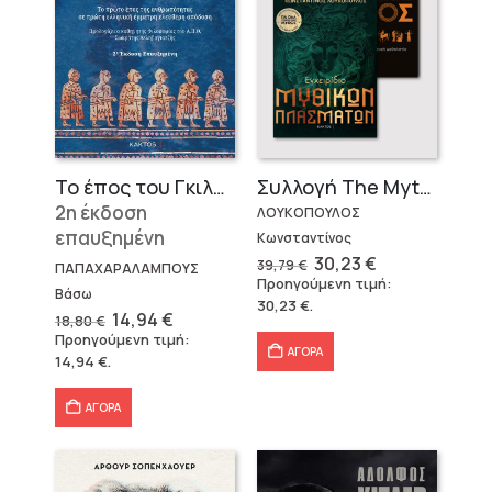
Το έπος του Γκιλγκαμές
Συλλογή The Mythologist (2 βιβλία)
2η έκδοση
ΛΟΥΚΟΠΟΥΛΟΣ
επαυξημένη
Κωνσταντίνος
Original
Η
30,23
€
39,79
€
ΠΑΠΑΧΑΡΑΛΑΜΠΟΥΣ
price
τρέχουσα
Προηγούμενη τιμή:
was:
τιμή
Βάσω
30,23
€
.
39,79 €.
είναι:
Original
Η
14,94
€
18,80
€
30,23 €.
price
τρέχουσα
Προηγούμενη τιμή:
was:
τιμή
ΑΓΟΡΑ
14,94
€
.
18,80 €.
είναι:
14,94 €.
ΑΓΟΡΑ