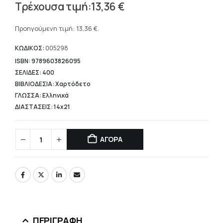
Original
13,36
€
price
Η
was:
τρέχουσα
Προηγούμενη τιμή:
13,36
€
.
22,20 €.
τιμή
είναι:
ΚΩΔΙΚΟΣ:
005298
13,36 €.
ISBN: 9789603826095
ΣΕΛΙΔΕΣ: 400
ΒΙΒΛΙΟΔΕΣΙΑ: Χαρτόδετο
ΓΛΩΣΣΑ: Ελληνικά
ΔΙΑΣΤΑΣΕΙΣ: 14x21
ΑΓΟΡΑ
ΠΕΡΙΓΡΑΦΉ