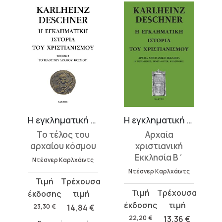
Η εγκληματική ιστορία του χριστιανισμού 2
Η εγκληματική ιστορία του χριστιανισμού 4
Το τέλος του
Αρχαία
αρχαίου κόσμου
χριστιανική
Εκκλησία Β΄
Ντέσνερ Καρλχάιντς
Ντέσνερ Καρλχάιντς
Original
Η
Original
Η
price
τρέχουσα
price
τρέχουσα
was:
τιμή
23,30
€
14,84
€
was:
τιμή
23,30 €.
είναι:
22,20
€
13,36
€