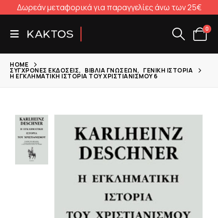
Δωρεάν μεταφορικά για παραγγελίες άνω των 25€
0
HOME
ΣΎΓΧΡΟΝΕΣ ΕΚΔΌΣΕΙΣ
,
ΒΙΒΛΊΑ ΓΝΏΣΕΩΝ
,
ΓΕΝΙΚΉ ΙΣΤΟΡΊΑ
Η ΕΓΚΛΗΜΑΤΙΚΉ ΙΣΤΟΡΊΑ ΤΟΥ ΧΡΙΣΤΙΑΝΙΣΜΟΎ 6