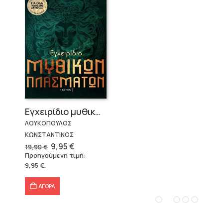
Εγχειρίδιο μυθικών πλασμάτων
ΛΟΥΚΟΠΟΥΛΟΣ
ΚΩΝΣΤΑΝΤΙΝΟΣ
Original
Η
9,95
€
19,90
€
price
τρέχουσα
Προηγούμενη τιμή:
was:
τιμή
9,95
€
.
19,90 €.
είναι:
9,95 €.
ΑΓΟΡΑ