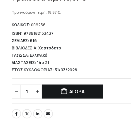
price
Η
was:
τρέχουσα
Προηγούμενη τιμή:
19,97
€
.
22,20 €.
τιμή
ΚΩΔΙΚΟΣ:
006256
είναι:
19,97 €.
ISBN: 9786182153437
ΣΕΛΙΔΕΣ: 616
ΒΙΒΛΙΟΔΕΣΙΑ: Χαρτόδετο
ΓΛΩΣΣΑ: Ελληνικά
ΔΙΑΣΤΑΣΕΙΣ: 14 x 21
ΕΤΟΣ ΚΥΚΛΟΦΟΡΙΑΣ: 31/03/2026
ΑΓΟΡΑ