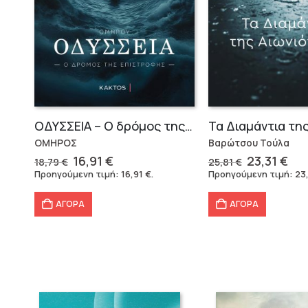
OΔΥΣΣΕΙΑ – Ο δρόμος της επιστροφής
ΟΜΗΡΟΣ
Βαρώτσου Τούλα
Original
Η
Original
Η
16,91
€
23,31
€
18,79
€
25,81
€
price
τρέχουσα
price
τρ
Προηγούμενη τιμή:
16,91
€
.
Προηγούμενη τιμή:
23
was:
τιμή
was:
τιμ
18,79 €.
είναι:
25,81 €.
είν
ΑΓΟΡΑ
ΑΓΟΡΑ
16,91 €.
23,