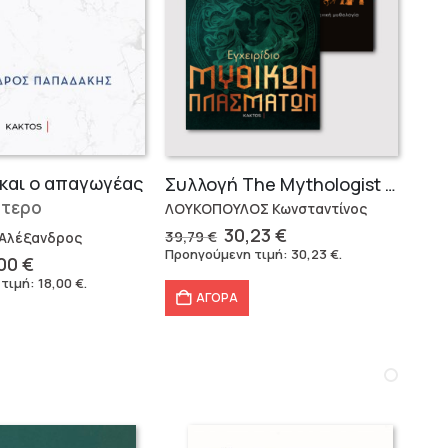
και ο απαγωγέας
Συλλογή The Mythologist (2 βιβλία)
ύτερο
ΛΟΥΚΟΠΟΥΛΟΣ Κωνσταντίνος
Original
Η
30,23
€
39,79
€
Αλέξανδρος
price
τρέχουσα
Προηγούμενη τιμή:
30,23
€
.
ginal
Η
,00
€
was:
τιμή
ce
τρέχουσα
 τιμή:
18,00
€
.
39,79 €.
είναι:
s:
τιμή
ΑΓΟΡΑ
30,23 €.
00 €.
είναι:
18,00 €.