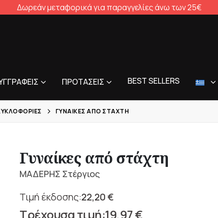
Δωρεάν μεταφορικά για παραγγελίες άνω των 25€
BEST SELLERS
ΥΓΓΡΑΦΕΊΣ
ΠΡΟΤΆΣΕΙΣ
ΚΥΚΛΟΦΟΡΊΕΣ
ΓΥΝΑΊΚΕΣ ΑΠΌ ΣΤΆΧΤΗ
Γυναίκες από στάχτη
ΜΑΔΕΡΗΣ Στέργιος
22,20
€
Original
19,97
€