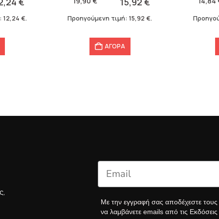
2,24
€
19,90
€
15,92
€
14,84
19,90 €.
είναι:
14,84 €.
είναι:
:
12,24
€
.
Προηγούμενη τιμή:
15,92
€
.
Προηγού
15,92 €.
10,39 €.
ΑΓΟΡΑ
ς,
Με την εγγραφή σας αποδέχεστε του
να λαμβάνετε emails από τις Εκδόσει