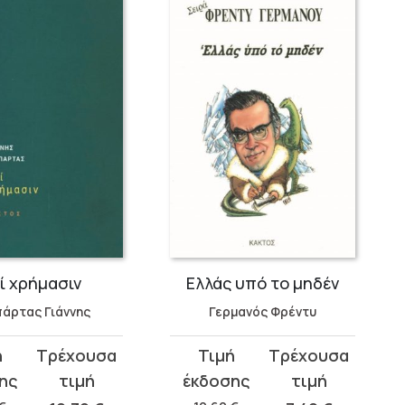
ί χρήμασιν
Ελλάς υπό το μηδέν
άρτας Γιάννης
Γερμανός Φρέντυ
Original
Η
σα
price
τρέχουσα
was:
τιμή