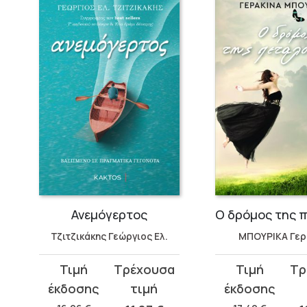
νες
Ανεμόγερτος
Τζιτζικάκης Γεώργιος Ελ.
ΜΠΟΥΡΙΚΑ Γερ
Original
Η
Original
Η
price
τρέχουσα
price
τρέχουσα
was:
τιμή
was:
τιμή