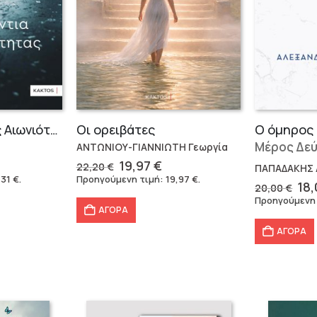
Τα Διαμάντια της Αιωνιότητας
Οι ορειβάτες
Ο όμηρος 
Μέρος Δε
ΑΝΤΩΝΙΟΥ-ΓΙΑΝΝΙΩΤΗ Γεωργία
Original
Η
19,97
€
22,20
€
ΠΑΠΑΔΑΚΗΣ 
έχουσα
price
τρέχουσα
,31
€
.
Προηγούμενη τιμή:
19,97
€
.
Ori
18
20,00
€
ή
was:
τιμή
pri
Προηγούμενη
αι:
22,20 €.
είναι:
wa
ΑΓΟΡΑ
31 €.
19,97 €.
20,
ΑΓΟΡΑ