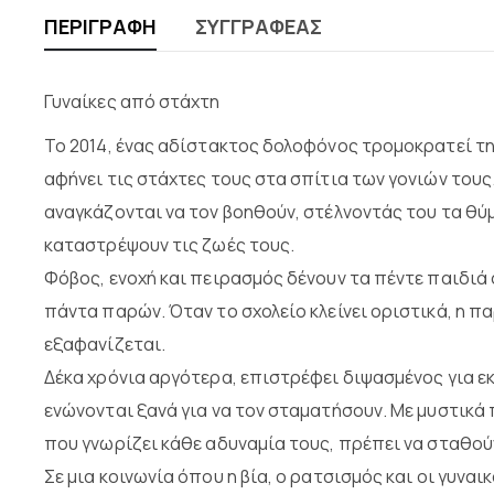
ΠΕΡΙΓΡΑΦΉ
ΣΥΓΓΡΑΦΈΑΣ
Γυναίκες από στάχτη
Το 2014, ένας αδίστακτος δολοφόνος τρομοκρατεί την
αφήνει τις στάχτες τους στα σπίτια των γονιών τους
αναγκάζονται να τον βοηθούν, στέλνοντάς του τα θύμ
καταστρέψουν τις ζωές τους.
Φόβος, ενοχή και πειρασμός δένουν τα πέντε παιδιά σ
πάντα παρών. Όταν το σχολείο κλείνει οριστικά, η π
εξαφανίζεται.
Δέκα χρόνια αργότερα, επιστρέφει διψασμένος για εκδ
ενώνονται ξανά για να τον σταματήσουν. Με μυστικά 
που γνωρίζει κάθε αδυναμία τους, πρέπει να σταθούν
Σε μια κοινωνία όπου η βία, ο ρατσισμός και οι γυναι