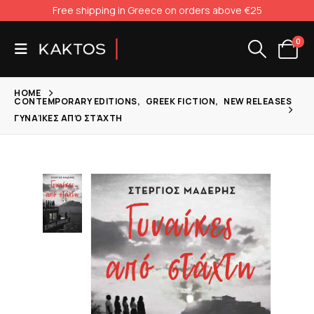
Free shipping in Greece on orders above €25
0
HOME
CONTEMPORARY EDITIONS
,
GREEK FICTION
,
NEW RELEASES
ΓΥΝΑΊΚΕΣ ΑΠΌ ΣΤΆΧΤΗ