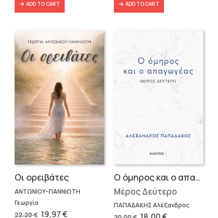
ADD TO CART
ADD TO CART
Οι ορειβάτες
Ο όμηρος και ο απαγωγέας
Μέρος Δεύτερο
ΑΝΤΩΝΙΟΥ-ΓΙΑΝΝΙΩΤΗ
Γεωργία
ΠΑΠΑΔΑΚΗΣ Αλέξανδρος
Original
Current
19,97
€
22,20
€
Original
Current
18,00
€
20,00
€