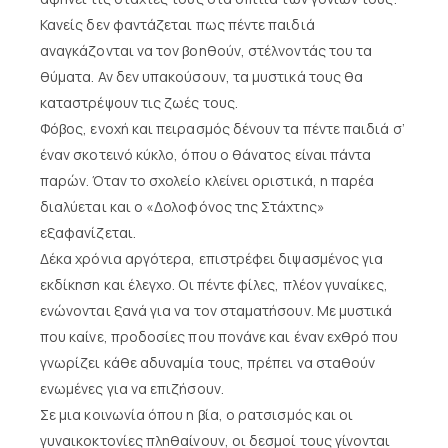
Κανείς δεν φαντάζεται πως πέντε παιδιά
αναγκάζονται να τον βοηθούν, στέλνοντάς του τα
θύματα. Αν δεν υπακούσουν, τα μυστικά τους θα
καταστρέψουν τις ζωές τους.
Φόβος, ενοχή και πειρασμός δένουν τα πέντε παιδιά σ’
έναν σκοτεινό κύκλο, όπου ο θάνατος είναι πάντα
παρών. Όταν το σχολείο κλείνει οριστικά, η παρέα
διαλύεται και ο «Δολοφόνος της Στάχτης»
εξαφανίζεται.
Δέκα χρόνια αργότερα, επιστρέφει διψασμένος για
εκδίκηση και έλεγχο. Οι πέντε φίλες, πλέον γυναίκες,
ενώνονται ξανά για να τον σταματήσουν. Με μυστικά
που καίνε, προδοσίες που πονάνε και έναν εχθρό που
γνωρίζει κάθε αδυναμία τους, πρέπει να σταθούν
ενωμένες για να επιζήσουν.
Σε μια κοινωνία όπου η βία, ο ρατσισμός και οι
γυναικοκτονίες πληθαίνουν, οι δεσμοί τους γίνονται