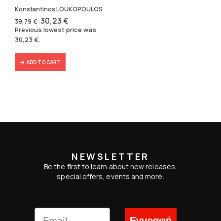
Konstantinos LOUKOPOULOS
Original
Current
30,23
€
39,79
€
price
price
Previous lowest price was
was:
is:
30,23
€
.
39,79 €.
30,23 €.
ADD TO CART
NEWSLETTER
Be the first to learn about new releases,
special offers, events and more.
Εγγραφή