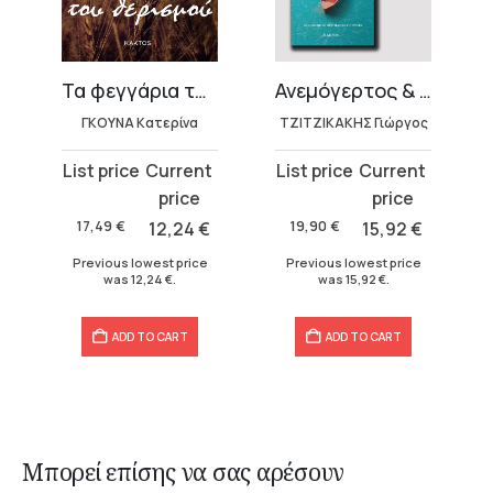
Τα φεγγάρια του θερισμού
Ανεμόγερτος & Παραθεριστής
ΓΚΟΥΝΑ Κατερίνα
ΤΖΙΤΖΙΚΑΚΗΣ Γιώργος
Original
Current
Original
Current
price
price
price
price
was:
is:
was:
is:
17,49
€
12,24
€
19,90
€
15,92
€
17,49 €.
12,24 €.
19,90 €.
15,92 €.
Previous lowest price
Previous lowest price
was
12,24
€
.
was
15,92
€
.
ADD TO CART
ADD TO CART
Μπορεί επίσης να σας αρέσουν