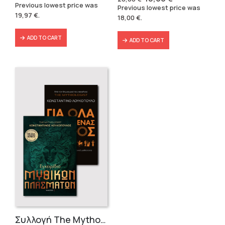
price
price
price
price
Previous lowest price was
Previous lowest price was
was:
is:
was:
is:
19,97
€
.
22,20 €.
19,97 €.
18,00
€
.
20,00 €.
18,00 €.
ADD TO CART
ADD TO CART
Συλλογή The Mythologist (2 βιβλία)