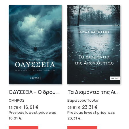
OΔΥΣΣΕΙΑ – Ο δρόμος της επιστροφής
Τα Διαμάντια της Αιωνιότητας
ΟΜΗΡΟΣ
Βαρώτσου Τούλα
Original
Current
Original
Current
16,91
€
23,31
€
18,79
€
25,81
€
price
price
price
price
Previous lowest price was
Previous lowest price was
was:
is:
was:
is:
16,91
€
.
23,31
€
.
18,79 €.
16,91 €.
25,81 €.
23,31 €.