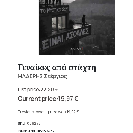
Γυναίκες από στάχτη
ΜΑΔΕΡΗΣ Στέργιος
22,20
€
Original
19,97
€
price
Current
was:
price
Previous lowest price was
19,97
€
.
22,20 €.
is:
19,97 €.
SKU:
006256
ISBN: 9786182153437