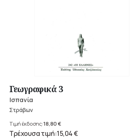
Γεωγραφικά 3
Ισπανία
Στράβων
18,80
€
Original
15,04
€
price