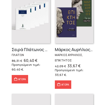
Σειρά Πλάτωνος Πολιτεία
Μάρκος Αυρήλιος & Επίκτητος (Επίτομα)
ΠΛΑΤΩΝ
ΜΑΡΚΟΣ ΑΥΡΗΛΙΟΣ,
Original
Η
60,40
€
ΕΠΙΚΤΗΤΟΣ
86,31
€
price
τρέχουσα
Προηγούμενη τιμή:
Original
Η
33,67
€
42,09
€
was:
τιμή
price
τρέχουσα
60,40
€
.
Προηγούμενη τιμή:
86,31 €.
είναι:
was:
τιμή
60,40 €.
33,67
€
.
42,09 €.
είναι:
33,67 €.
ΑΓΟΡΑ
ΑΓΟΡΑ