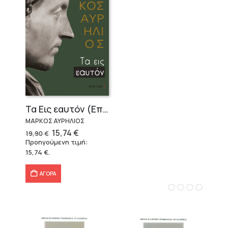
Τα Εις εαυτόν (Επίτομο) – Μάρκος Αυρήλιος
ΜΑΡΚΟΣ ΑΥΡΗΛΙΟΣ
Original
Η
15,74
€
19,90
€
price
τρέχουσα
Προηγούμενη τιμή:
was:
τιμή
15,74
€
.
19,90 €.
είναι:
15,74 €.
ΑΓΟΡΑ