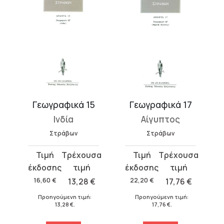
Γεωγραφικά 15
Γεωγραφικά 17
Ινδία
Αίγυπτος
Στράβων
Στράβων
Original
Η
Original
Η
price
τρέχουσα
price
τρέχουσα
was:
τιμή
was:
τιμή
16,60
€
13,28
€
22,20
€
17,76
€
16,60 €.
είναι:
22,20 €.
είναι:
Προηγούμενη τιμή:
Προηγούμενη τιμή:
13,28 €.
17,76 €.
13,28
€
.
17,76
€
.