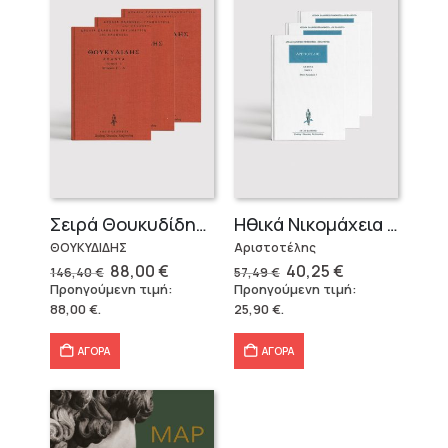
Σειρά Θουκυδίδης – Δεμένο (4 τόμοι)
Ηθικά Νικομάχεια (3 τόμοι)
ΘΟΥΚΥΔΙΔΗΣ
Αριστοτέλης
Original
Η
Original
Η
88,00
€
40,25
€
146,40
€
57,49
€
price
τρέχουσα
price
τρέχουσα
Προηγούμενη τιμή:
Προηγούμενη τιμή:
was:
τιμή
was:
τιμή
88,00
€
.
25,90
€
.
146,40 €.
είναι:
57,49 €.
είναι:
88,00 €.
40,25 €.
ΑΓΟΡΑ
ΑΓΟΡΑ