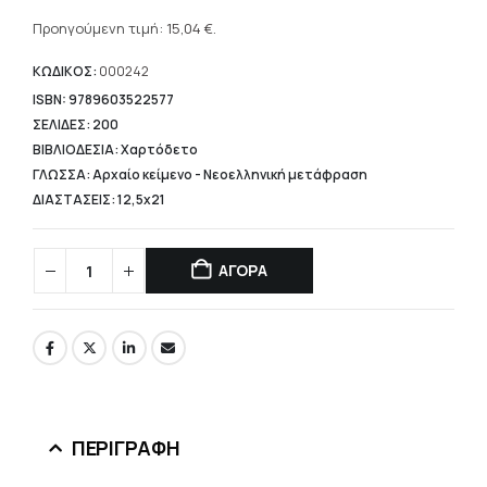
Η
was:
τρέχουσα
Προηγούμενη τιμή:
15,04
€
.
18,80 €.
τιμή
είναι:
ΚΩΔΙΚΟΣ:
000242
15,04 €.
ISBN: 9789603522577
ΣΕΛΙΔΕΣ: 200
ΒΙΒΛΙΟΔΕΣΙΑ: Χαρτόδετο
ΓΛΩΣΣΑ: Αρχαίο κείμενο - Νεοελληνική μετάφραση
ΔΙΑΣΤΑΣΕΙΣ: 12,5x21
ΑΓΟΡΑ
ΠΕΡΙΓΡΑΦΉ