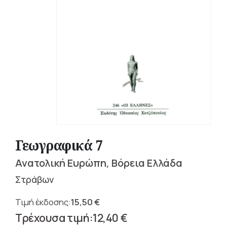
Γεωγραφικά 7
Ανατολική Ευρώπη, Βόρεια Ελλάδα
Στράβων
15,50
€
Original
12,40
€
price