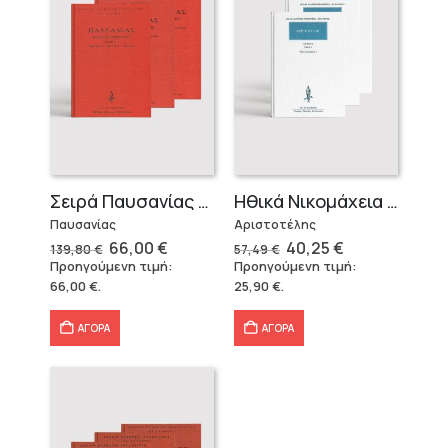
Σειρά Παυσανίας – Δεμένο (3 τόμοι)
Ηθικά Νικομάχεια (3 τόμοι)
Παυσανίας
Αριστοτέλης
Original
Η
Original
Η
66,00
€
40,25
€
139,80
€
57,49
€
price
τρέχουσα
price
τρέχουσα
Προηγούμενη τιμή:
Προηγούμενη τιμή:
was:
τιμή
was:
τιμή
66,00
€
.
25,90
€
.
139,80 €.
είναι:
57,49 €.
είναι:
66,00 €.
40,25 €.
ΑΓΟΡΑ
ΑΓΟΡΑ