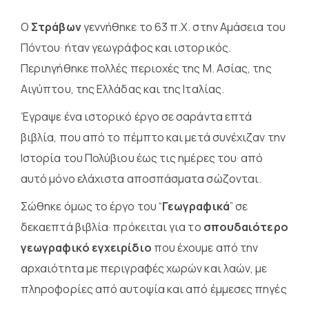
Ο
Στράβων
γεννήθηκε το 63 π.Χ. στην Αμάσεια του
Πόντου· ήταν γεωγράφος και ιστορικός.
Περιηγήθηκε πολλές περιοχές της Μ. Ασίας, της
Αιγύπτου, της Ελλάδας και της Ιταλίας.
Έγραψε ένα ιστορικό έργο σε σαράντα επτά
βιβλία, που από το πέμπτο και μετά συνέχιζαν την
Ιστορία του Πολύβιου έως τις ημέρες του· από
αυτό μόνο ελάχιστα αποσπάσματα σώζονται.
Σώθηκε όμως το έργο του “
Γεωγραφικά
” σε
δεκαεπτά βιβλία· πρόκειται για το
σπουδαιότερο
γεωγραφικό εγχειρίδιο
που έχουμε από την
αρχαιότητα με περιγραφές χωρών και λαών, με
πληροφορίες από αυτοψία και από έμμεσες πηγές