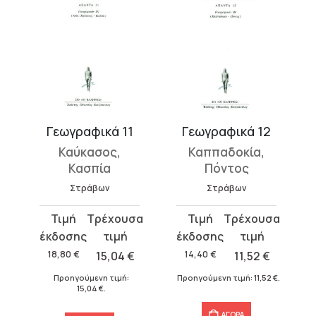
Γεωγραφικά 11
Γεωγραφικά 12
Καύκασος,
Καππαδοκία,
Κασπία
Πόντος
Στράβων
Στράβων
Original
Η
Original
Η
price
τρέχουσα
price
τρέχουσα
was:
τιμή
was:
τιμή
18,80
€
15,04
€
14,40
€
11,52
€
18,80 €.
είναι:
14,40 €.
είναι:
Προηγούμενη τιμή:
Προηγούμενη τιμή:
11,52
€
.
15,04 €.
11,52 €.
15,04
€
.
ΑΓΟΡΑ