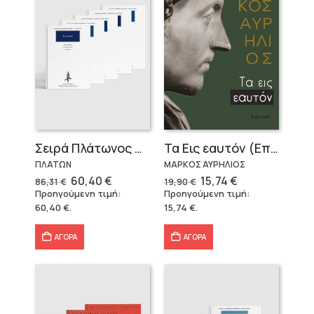
Σειρά Πλάτωνος Πολιτεία
Τα Εις εαυτόν (Επίτομο) – Μάρκος Αυρήλιος
ΠΛΑΤΩΝ
ΜΑΡΚΟΣ ΑΥΡΗΛΙΟΣ
Original
Η
Original
Η
60,40
€
15,74
€
86,31
€
19,90
€
price
τρέχουσα
price
τρέχουσα
Προηγούμενη τιμή:
Προηγούμενη τιμή:
was:
τιμή
was:
τιμή
60,40
€
.
15,74
€
.
86,31 €.
είναι:
19,90 €.
είναι:
60,40 €.
15,74 €.
ΑΓΟΡΑ
ΑΓΟΡΑ