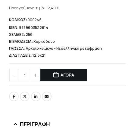
Η
was:
τρέχουσα
Προηγούμενη τιμή:
12,40
€
.
15,50 €.
τιμή
είναι:
ΚΩΔΙΚΟΣ:
000246
12,40 €.
ISBN: 9789603522614
ΣΕΛΙΔΕΣ: 256
ΒΙΒΛΙΟΔΕΣΙΑ: Χαρτόδετο
ΓΛΩΣΣΑ: Αρχαίο κείμενο - Νεοελληνική μετάφραση
ΔΙΑΣΤΑΣΕΙΣ: 12,5x21
ΑΓΟΡΑ
ΠΕΡΙΓΡΑΦΉ