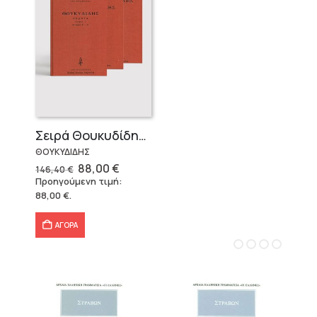
Σειρά Θουκυδίδης – Δεμένο (4 τόμοι)
ΘΟΥΚΥΔΙΔΗΣ
Original
Η
88,00
€
146,40
€
price
τρέχουσα
Προηγούμενη τιμή:
was:
τιμή
88,00
€
.
146,40 €.
είναι:
88,00 €.
ΑΓΟΡΑ