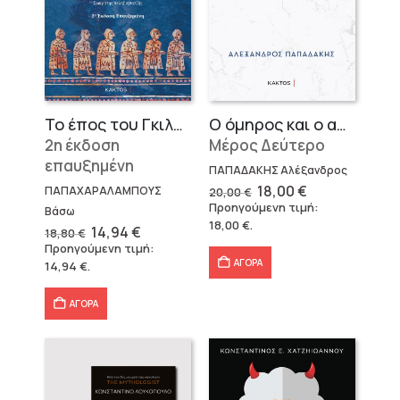
Το έπος του Γκιλγκαμές
Ο όμηρος και ο απαγωγέας
2η έκδοση
Μέρος Δεύτερο
επαυξημένη
ΠΑΠΑΔΑΚΗΣ Αλέξανδρος
Original
Η
18,00
€
ΠΑΠΑΧΑΡΑΛΑΜΠΟΥΣ
20,00
€
price
τρέχουσα
Προηγούμενη τιμή:
Βάσω
was:
τιμή
18,00
€
.
20,00 €.
είναι:
Original
Η
14,94
€
18,80
€
18,00 €.
price
τρέχουσα
Προηγούμενη τιμή:
was:
τιμή
ΑΓΟΡΑ
14,94
€
.
18,80 €.
είναι:
14,94 €.
ΑΓΟΡΑ