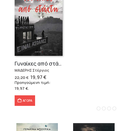
Γυναίκες από στάχτη
ΜΑΔΕΡΗΣ Στέργιος
Original
Η
19,97
€
22,20
€
price
τρέχουσα
Προηγούμενη τιμή:
was:
τιμή
19,97
€
.
22,20 €.
είναι:
19,97 €.
ΑΓΟΡΑ