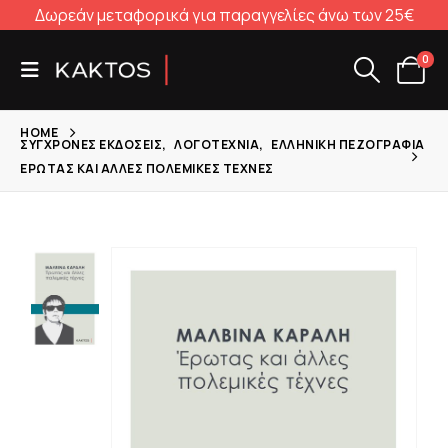
Δωρεάν μεταφορικά για παραγγελίες άνω των 25€
0
HOME
ΣΎΓΧΡΟΝΕΣ ΕΚΔΌΣΕΙΣ
,
ΛΟΓΟΤΕΧΝΊΑ
,
ΕΛΛΗΝΙΚΉ ΠΕΖΟΓΡΑΦΊΑ
ΈΡΩΤΑΣ ΚΑΙ ΆΛΛΕΣ ΠΟΛΕΜΙΚΈΣ ΤΈΧΝΕΣ