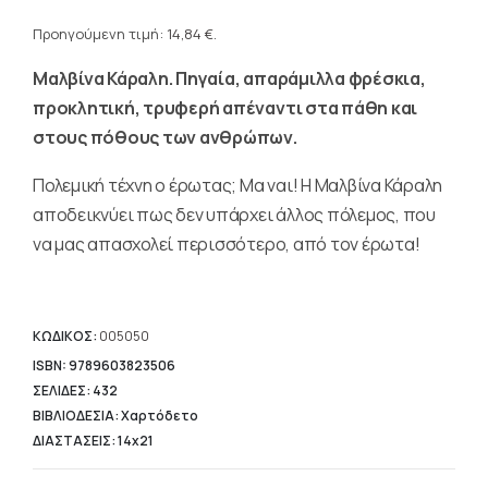
Η
was:
τρέχουσα
Προηγούμενη τιμή:
14,84
€
.
23,90 €.
τιμή
Μαλβίνα Κάραλη. Πηγαία, απαράμιλλα φρέσκια,
είναι:
14,84 €.
προκλητική, τρυφερή απέναντι στα πάθη και
στους πόθους των ανθρώπων.
Πολεμική τέχνη ο έρωτας; Μα ναι! Η Μαλβίνα Κάραλη
αποδεικνύει πως δεν υπάρχει άλλος πόλεμος, που
να μας απασχολεί περισσότερο, από τον έρωτα!
ΚΩΔΙΚΟΣ:
005050
ISBN: 9789603823506
ΣΕΛΙΔΕΣ: 432
ΒΙΒΛΙΟΔΕΣΙΑ: Χαρτόδετο
ΔΙΑΣΤΑΣΕΙΣ: 14x21