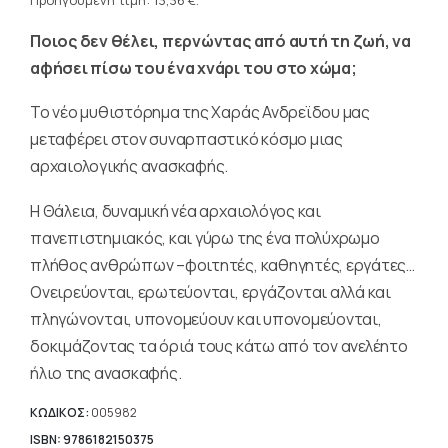
τρέχουσα
Προηγούμενη τιμή:
13,36
€
.
19,08 €.
τιμή
Ποιος δεν θέλει, περνώντας από αυτή τη ζωή, να
είναι:
13,36 €.
αφήσει πίσω του ένα χνάρι του στο χώμα;
Το νέο μυθιστόρημα της Χαράς Ανδρεϊδου μας
μεταφέρει στον συναρπαστικό κόσμο μιας
αρχαιολογικής ανασκαφής.
Η Θάλεια, δυναμική νέα αρχαιολόγος και
πανεπιστημιακός, και γύρω της ένα πολύχρωμο
πλήθος ανθρώπων –φοιτητές, καθηγητές, εργάτες…
Ονειρεύονται, ερωτεύονται, εργάζονται αλλά και
πληγώνονται, υπονομεύουν και υπονομεύονται,
δοκιμάζοντας τα όριά τους κάτω από τον ανελέητο
ήλιο της ανασκαφής.
ΚΩΔΙΚΟΣ:
005982
ISBN: 9786182150375