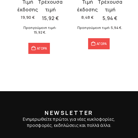
Original
Η
Original
Η
price
τρέχουσα
price
τρέχουσα
was:
τιμή
was:
τιμή
19,90
€
15,92
€
8,48
€
5,94
€
19,90 €.
είναι:
8,48 €.
είναι:
Προηγούμενη τιμή:
Προηγούμενη τιμή:
5,94
€
.
15,92 €.
5,94 €.
15,92
€
.
ΑΓΟΡΑ
ΑΓΟΡΑ
NEWSLETTER
Ενημερωθείτε πρώτοι για νέες κυκλοφορίες,
προσφορές, εκδηλώσεις και πολλά άλλα.