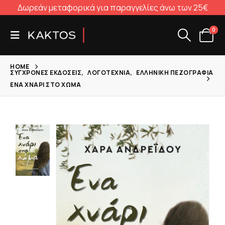
Δωρεάν μεταφορικά για παραγγελίες άνω των 25€
0
HOME
ΣΎΓΧΡΟΝΕΣ ΕΚΔΌΣΕΙΣ
,
ΛΟΓΟΤΕΧΝΊΑ
,
ΕΛΛΗΝΙΚΉ ΠΕΖΟΓΡΑΦΊΑ
ΈΝΑ ΧΝΆΡΙ ΣΤΟ ΧΏΜΑ