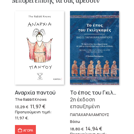
Μπορεί επίσης να σας αρέσουν
Αναρχία παντού
Το έπος του Γκιλγκαμές
2η έκδοση
The Rabbit Knows
Original
Η
επαυξημένη
11,97
€
13,29
€
price
τρέχουσα
Προηγούμενη τιμή:
was:
τιμή
ΠΑΠΑΧΑΡΑΛΑΜΠΟΥΣ
11,97
€
.
13,29 €.
είναι:
Βάσω
11,97 €.
Original
Η
14,94
€
18,80
€
ΑΓΟΡΑ
price
τρέχουσα