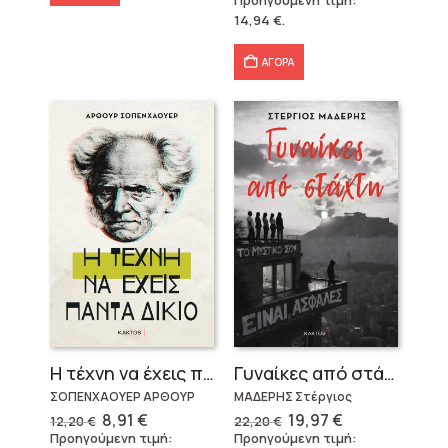
Προηγούμενη τιμή:
was:
τιμή
14,94
€
.
18,80 €.
είναι:
14,94 €.
ΑΓΟΡΑ
Η τέχνη να έχεις πάντα δίκιο – Άρθουρ Σοπενχάουερ
Γυναίκες από στάχτη
ΣΟΠΕΝΧΑΟΥΕΡ ΑΡΘΟΥΡ
ΜΑΔΕΡΗΣ Στέργιος
Original
Η
Original
Η
8,91
€
19,97
€
12,20
€
22,20
€
price
τρέχουσα
price
τρέχουσα
Προηγούμενη τιμή:
Προηγούμενη τιμή: