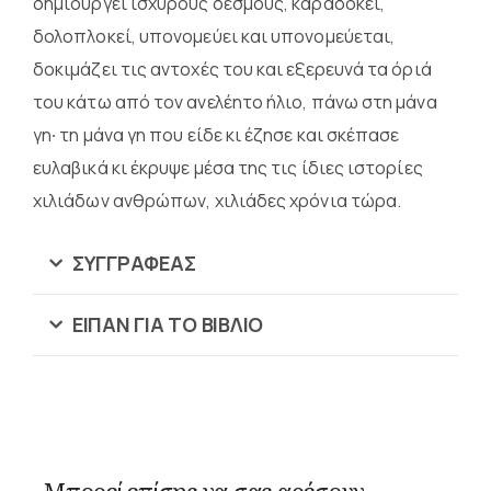
δημιουργεί ισχυρούς δεσμούς, καραδοκεί,
δολοπλοκεί, υπονομεύει και υπονομεύεται,
δοκιμάζει τις αντοχές του και εξερευνά τα όριά
του κάτω από τον ανελέητο ήλιο, πάνω στη μάνα
γη∙ τη μάνα γη που είδε κι έζησε και σκέπασε
ευλαβικά κι έκρυψε μέσα της τις ίδιες ιστορίες
χιλιάδων ανθρώπων, χιλιάδες χρόνια τώρα.
ΣΥΓΓΡΑΦΈΑΣ
ΕΙΠΑΝ ΓΙΑ ΤΟ ΒΙΒΛΙΟ