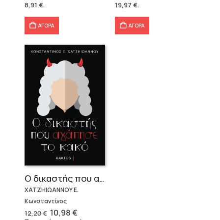
was:
τιμή
was:
τιμή
8,91
€
.
19,97
€
.
12,20 €.
είναι:
22,20 €.
είναι:
8,91 €.
19,97 €.
ΑΓΟΡΑ
ΑΓΟΡΑ
Ο δικαστής που αγάπησε το κακό
ΧΑΤΖΗΙΩΑΝΝΟΥ Ε.
Κωνσταντίνος
Original
Η
10,98
€
12,20
€
price
τρέχουσα