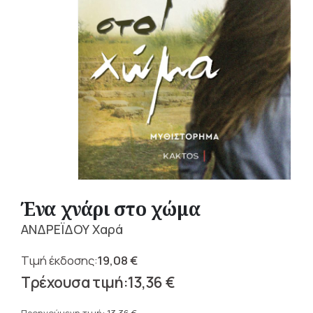
Ένα χνάρι στο χώμα
ΑΝΔΡΕΪΔΟΥ Χαρά
19,08
€
Original
13,36
€
price
Η
was: