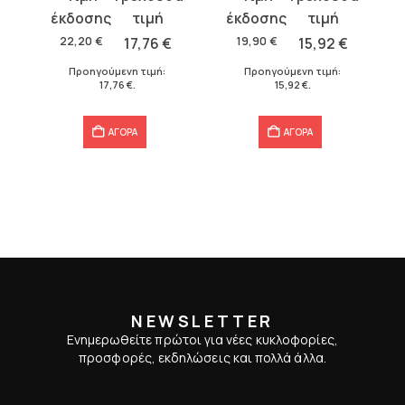
price
τρέχουσα
price
τρέχουσα
was:
τιμή
was:
τιμή
22,20
€
17,76
€
19,90
€
15,92
€
22,20 €.
είναι:
19,90 €.
είναι:
Προηγούμενη τιμή:
Προηγούμενη τιμή:
17,76 €.
15,92 €.
17,76
€
.
15,92
€
.
ΑΓΟΡΑ
ΑΓΟΡΑ
NEWSLETTER
Ενημερωθείτε πρώτοι για νέες κυκλοφορίες,
προσφορές, εκδηλώσεις και πολλά άλλα.