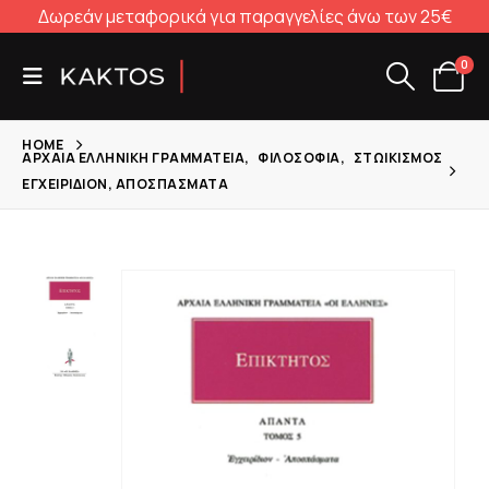
Δωρεάν μεταφορικά για παραγγελίες άνω των 25€
0
HOME
ΑΡΧΑΊΑ ΕΛΛΗΝΙΚΉ ΓΡΑΜΜΑΤΕΊΑ
,
ΦΙΛΟΣΟΦΊΑ
,
ΣΤΩΙΚΙΣΜΌΣ
ΕΓΧΕΙΡΊΔΙΟΝ, ΑΠΟΣΠΆΣΜΑΤΑ