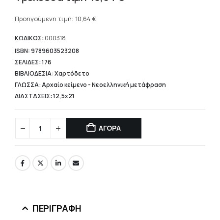
price
Η
was:
τρέχουσα
Προηγούμενη τιμή:
10,64
€
.
14,40 €.
τιμή
είναι:
ΚΩΔΙΚΟΣ:
000318
10,64 €.
ISBN: 9789603523208
ΣΕΛΙΔΕΣ: 176
ΒΙΒΛΙΟΔΕΣΙΑ: Χαρτόδετο
ΓΛΩΣΣΑ: Αρχαίο κείμενο - Νεοελληνική μετάφραση
ΔΙΑΣΤΑΣΕΙΣ: 12,5x21
ΑΓΟΡΑ
ΠΕΡΙΓΡΑΦΉ