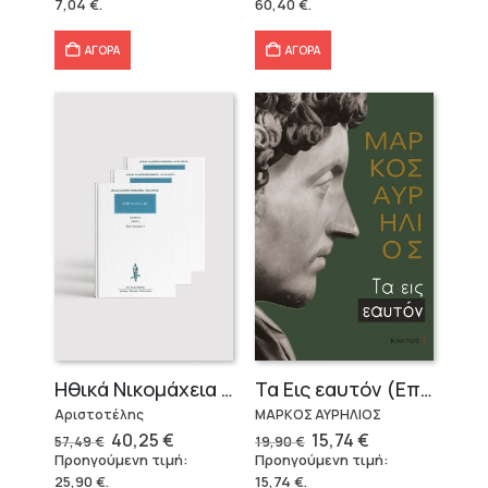
7,04
€
.
60,40
€
.
9,90 €.
είναι:
86,31 €.
είναι:
7,04 €.
60,40 €.
ΑΓΟΡΑ
ΑΓΟΡΑ
Ηθικά Νικομάχεια (3 τόμοι)
Τα Εις εαυτόν (Επίτομο) – Μάρκος Αυρήλιος
Αριστοτέλης
ΜΑΡΚΟΣ ΑΥΡΗΛΙΟΣ
Original
Η
Original
Η
40,25
€
15,74
€
57,49
€
19,90
€
price
τρέχουσα
price
τρέχουσα
Προηγούμενη τιμή:
Προηγούμενη τιμή:
was:
τιμή
was:
τιμή
25,90
€
.
15,74
€
.
57,49 €.
είναι:
19,90 €.
είναι: