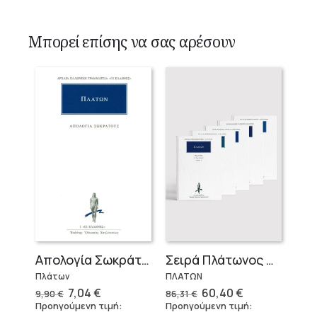
Μπορεί επίσης να σας αρέσουν
Απολογία Σωκράτους
Σειρά Πλάτωνος Πολιτεία
Πλάτων
ΠΛΑΤΩΝ
Original
Η
Original
Η
7,04
€
60,40
€
9,90
€
86,31
€
price
τρέχουσα
price
τρέχουσα
Προηγούμενη τιμή:
Προηγούμενη τιμή:
was:
τιμή
was:
τιμή