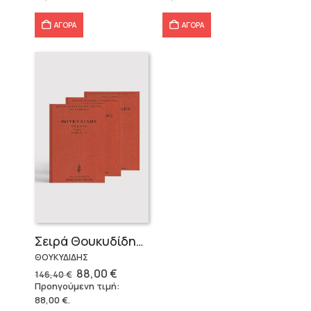
40,25 €.
15,74 €.
ΑΓΟΡΑ
ΑΓΟΡΑ
Σειρά Θουκυδίδης – Δεμένο (4 τόμοι)
ΘΟΥΚΥΔΙΔΗΣ
Original
Η
88,00
€
146,40
€
price
τρέχουσα
Προηγούμενη τιμή:
was:
τιμή
88,00
€
.
146,40 €.
είναι: