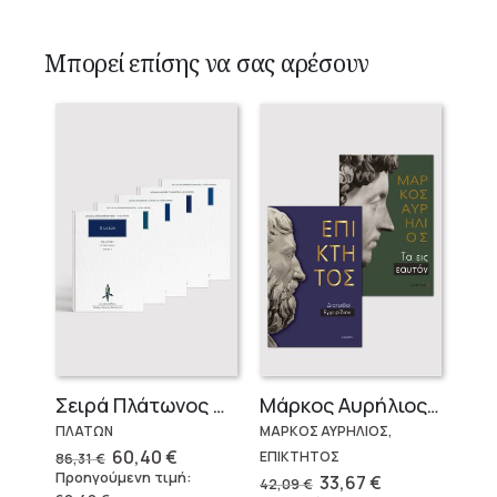
Μπορεί επίσης να σας αρέσουν
Σειρά Πλάτωνος Πολιτεία
Μάρκος Αυρήλιος & Επίκτητος (Επίτομα)
ΠΛΑΤΩΝ
ΜΑΡΚΟΣ ΑΥΡΗΛΙΟΣ,
Original
Η
60,40
€
ΕΠΙΚΤΗΤΟΣ
86,31
€
price
τρέχουσα
Προηγούμενη τιμή:
Original
Η
33,67
€
42,09
€
was:
τιμή