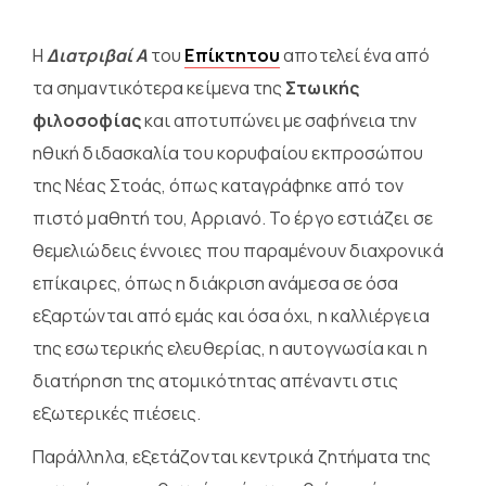
Η
Διατριβαί Α
του
Επίκτητου
αποτελεί ένα από
τα σημαντικότερα κείμενα της
Στωικής
φιλοσοφίας
και αποτυπώνει με σαφήνεια την
ηθική διδασκαλία του κορυφαίου εκπροσώπου
της Νέας Στοάς, όπως καταγράφηκε από τον
πιστό μαθητή του, Αρριανό. Το έργο εστιάζει σε
θεμελιώδεις έννοιες που παραμένουν διαχρονικά
επίκαιρες, όπως η διάκριση ανάμεσα σε όσα
εξαρτώνται από εμάς και όσα όχι, η καλλιέργεια
της εσωτερικής ελευθερίας, η αυτογνωσία και η
διατήρηση της ατομικότητας απέναντι στις
εξωτερικές πιέσεις.
Παράλληλα, εξετάζονται κεντρικά ζητήματα της