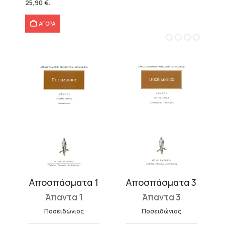
25,90
€
.
57,49 €.
είναι:
40,25 €.
ΑΓΟΡΑ
ς (Επίτομα)
Αποσπάσματα 1
Αποσπάσματα 3
Άπαντα 1
Άπαντα 3
Ποσειδώνιος
Ποσειδώνιος