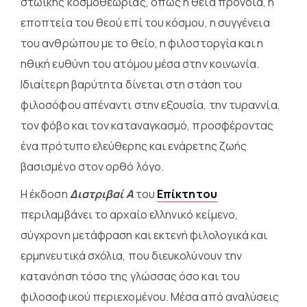
στωικής κοσμοθεωρίας, όπως η θεία πρόνοια, η
εποπτεία του θεού επί του κόσμου, η συγγένεια
του ανθρώπου με το θείο, η φιλοστοργία και η
ηθική ευθύνη του ατόμου μέσα στην κοινωνία.
Ιδιαίτερη βαρύτητα δίνεται στη στάση του
φιλοσόφου απέναντι στην εξουσία, την τυραννία,
τον φόβο και τον καταναγκασμό, προσφέροντας
ένα πρότυπο ελεύθερης και ενάρετης ζωής
βασισμένο στον ορθό λόγο.
Η έκδοση
Διατριβαί Α
του
Επίκτητου
περιλαμβάνει το αρχαίο ελληνικό κείμενο,
σύγχρονη μετάφραση και εκτενή φιλολογικά και
ερμηνευτικά σχόλια, που διευκολύνουν την
κατανόηση τόσο της γλώσσας όσο και του
φιλοσοφικού περιεχομένου. Μέσα από αναλύσεις