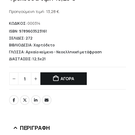
price
Η
was:
τρέχουσα
Προηγούμενη τιμή:
13,28
€
.
17,70 €.
τιμή
είναι:
ΚΩΔΙΚΟΣ:
000314
13,28 €.
ISBN: 9789603523161
ΣΕΛΙΔΕΣ: 272
ΒΙΒΛΙΟΔΕΣΙΑ: Χαρτόδετο
ΓΛΩΣΣΑ: Αρχαίο κείμενο - Νεοελληνική μετάφραση
ΔΙΑΣΤΑΣΕΙΣ: 12,5x21
ΑΓΟΡΑ
ΠΕΡΙΓΡΑΦΉ