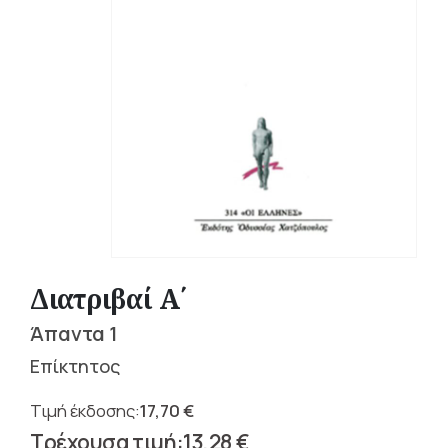
Διατριβαί Α΄
Άπαντα 1
Επίκτητος
17,70
€
Original
13,28
€