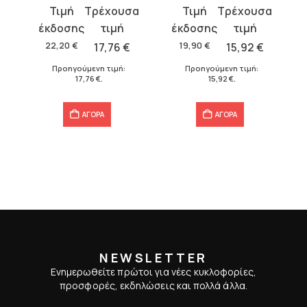
Original
Η
Original
Η
price
τρέχουσα
price
τρέχουσα
was:
τιμή
was:
τιμή
22,20
€
17,76
€
19,90
€
15,92
€
22,20 €.
είναι:
19,90 €.
είναι:
Προηγούμενη τιμή:
Προηγούμενη τιμή:
17,76 €.
15,92 €.
17,76
€
.
15,92
€
.
ΑΓΟΡΑ
ΑΓΟΡΑ
NEWSLETTER
Ενημερωθείτε πρώτοι για νέες κυκλοφορίες,
προσφορές, εκδηλώσεις και πολλά άλλα.