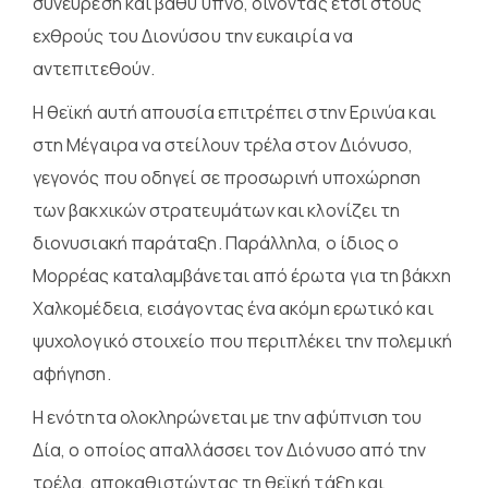
συνεύρεση και βαθύ ύπνο, δίνοντας έτσι στους
εχθρούς του Διονύσου την ευκαιρία να
αντεπιτεθούν.
Η θεϊκή αυτή απουσία επιτρέπει στην Ερινύα και
στη Μέγαιρα να στείλουν τρέλα στον Διόνυσο,
γεγονός που οδηγεί σε προσωρινή υποχώρηση
των βακχικών στρατευμάτων και κλονίζει τη
διονυσιακή παράταξη. Παράλληλα, ο ίδιος ο
Μορρέας καταλαμβάνεται από έρωτα για τη βάκχη
Χαλκομέδεια, εισάγοντας ένα ακόμη ερωτικό και
ψυχολογικό στοιχείο που περιπλέκει την πολεμική
αφήγηση.
Η ενότητα ολοκληρώνεται με την αφύπνιση του
Δία, ο οποίος απαλλάσσει τον Διόνυσο από την
τρέλα, αποκαθιστώντας τη θεϊκή τάξη και