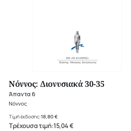
Νόννος: Διονυσιακά 30-35
Άπαντα 6
Νόννος
18,80
€
Original
15,04
€
price