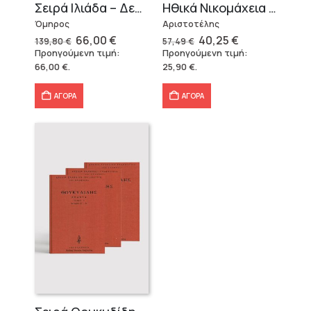
Σειρά Ιλιάδα – Δεμένο
Ηθικά Νικομάχεια (3 τόμοι)
Όμηρος
Αριστοτέλης
Original
Η
Original
Η
66,00
€
40,25
€
139,80
€
57,49
€
price
τρέχουσα
price
τρέχουσα
Προηγούμενη τιμή:
Προηγούμενη τιμή:
was:
τιμή
was:
τιμή
66,00
€
.
25,90
€
.
139,80 €.
είναι:
57,49 €.
είναι:
66,00 €.
40,25 €.
ΑΓΟΡΑ
ΑΓΟΡΑ