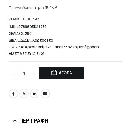
Η
was:
τρέχουσα
Προηγούμενη τιμή:
15,04
€
.
18,80 €.
τιμή
είναι:
ΚΩΔΙΚΟΣ:
001398
15,04 €.
ISBN: 9789603528739
ΣΕΛΙΔΕΣ: 280
ΒΙΒΛΙΟΔΕΣΙΑ: Χαρτόδετο
ΓΛΩΣΣΑ: Αρχαίο κείμενο - Νεοελληνική μετάφραση
ΔΙΑΣΤΑΣΕΙΣ: 12,5x21
ΑΓΟΡΑ
ΠΕΡΙΓΡΑΦΉ