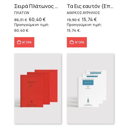
Σειρά Πλάτωνος Πολιτεία
Τα Εις εαυτόν (Επίτομο) – Μάρκος Αυρήλιος
ΠΛΑΤΩΝ
ΜΑΡΚΟΣ ΑΥΡΗΛΙΟΣ
Original
Η
Original
Η
60,40
€
15,74
€
86,31
€
19,90
€
price
τρέχουσα
price
τρέχουσα
Προηγούμενη τιμή:
Προηγούμενη τιμή:
was:
τιμή
was:
τιμή
60,40
€
.
15,74
€
.
86,31 €.
είναι:
19,90 €.
είναι:
60,40 €.
15,74 €.
ΑΓΟΡΑ
ΑΓΟΡΑ