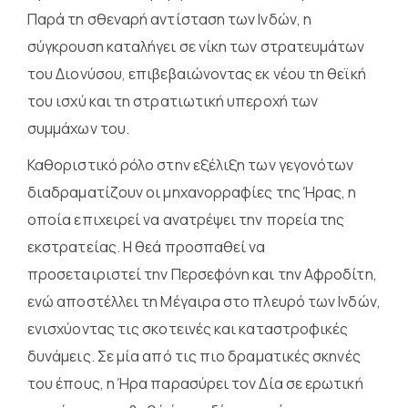
Παρά τη σθεναρή αντίσταση των Ινδών, η
σύγκρουση καταλήγει σε νίκη των στρατευμάτων
του Διονύσου, επιβεβαιώνοντας εκ νέου τη θεϊκή
του ισχύ και τη στρατιωτική υπεροχή των
συμμάχων του.
Καθοριστικό ρόλο στην εξέλιξη των γεγονότων
διαδραματίζουν οι μηχανορραφίες της Ήρας, η
οποία επιχειρεί να ανατρέψει την πορεία της
εκστρατείας. Η θεά προσπαθεί να
προσεταιριστεί την Περσεφόνη και την Αφροδίτη,
ενώ αποστέλλει τη Μέγαιρα στο πλευρό των Ινδών,
ενισχύοντας τις σκοτεινές και καταστροφικές
δυνάμεις. Σε μία από τις πιο δραματικές σκηνές
του έπους, η Ήρα παρασύρει τον Δία σε ερωτική