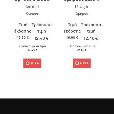
Ιλιάς 3
Ιλιάς 5
Όμηρος
Όμηρος
Original
Η
Original
Η
price
τρέχουσα
price
τρέχουσα
was:
τιμή
was:
τιμή
16,60
€
12,40
€
16,60
€
12,40
€
16,60 €.
είναι:
16,60 €.
είναι:
Προηγούμενη τιμή:
Προηγούμενη τιμή:
12,40 €.
12,40 €.
12,40
€
.
12,40
€
.
ΑΓΟΡΑ
ΑΓΟΡΑ