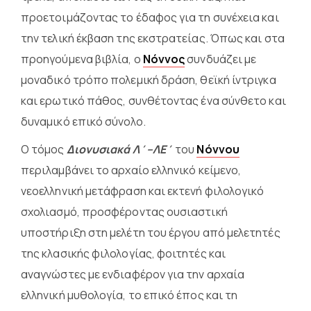
προετοιμάζοντας το έδαφος για τη συνέχεια και
την τελική έκβαση της εκστρατείας. Όπως και στα
προηγούμενα βιβλία, ο
Νόννος
συνδυάζει με
μοναδικό τρόπο πολεμική δράση, θεϊκή ίντριγκα
και ερωτικό πάθος, συνθέτοντας ένα σύνθετο και
δυναμικό επικό σύνολο.
Ο τόμος
Διονυσιακά Λ΄–ΛΕ΄
του
Νόννου
περιλαμβάνει το αρχαίο ελληνικό κείμενο,
νεοελληνική μετάφραση και εκτενή φιλολογικό
σχολιασμό, προσφέροντας ουσιαστική
υποστήριξη στη μελέτη του έργου από μελετητές
της κλασικής φιλολογίας, φοιτητές και
αναγνώστες με ενδιαφέρον για την αρχαία
ελληνική μυθολογία, το επικό έπος και τη