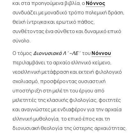
και στα προηγούμενα βιβλία, ο
Νόννος
συνδυάζει με μοναδικό τρόπο πολεμική δράση,
θεϊκή ίντριγκα και ερωτικό πάθος,
συνθέτοντας ένα σύνθετο και δυναμικό επικό
σύνολο.
Ο τόμος
Διονυσιακά Λ΄–ΛΕ΄
του
Νόννου
περιλαμβάνει το αρχαίο ελληνικό κείμενο,
νεοελληνική μετάφραση και εκτενή φιλολογικό
σχολιασμό, προσφέροντας ουσιαστική
υποστήριξη στη μελέτη του έργου από
μελετητές της κλασικής φιλολογίας, φοιτητές
και αναγνώστες με ενδιαφέρον για την αρχαία
ελληνική μυθολογία, το επικό έπος και τη
διονυσιακή θεολογία της ύστερης αρχαιότητας.