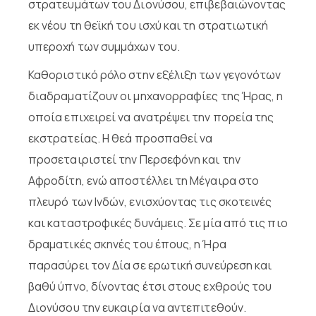
στρατευμάτων του Διονύσου, επιβεβαιώνοντας
εκ νέου τη θεϊκή του ισχύ και τη στρατιωτική
υπεροχή των συμμάχων του.
Καθοριστικό ρόλο στην εξέλιξη των γεγονότων
διαδραματίζουν οι μηχανορραφίες της Ήρας, η
οποία επιχειρεί να ανατρέψει την πορεία της
εκστρατείας. Η θεά προσπαθεί να
προσεταιριστεί την Περσεφόνη και την
Αφροδίτη, ενώ αποστέλλει τη Μέγαιρα στο
πλευρό των Ινδών, ενισχύοντας τις σκοτεινές
και καταστροφικές δυνάμεις. Σε μία από τις πιο
δραματικές σκηνές του έπους, η Ήρα
παρασύρει τον Δία σε ερωτική συνεύρεση και
βαθύ ύπνο, δίνοντας έτσι στους εχθρούς του
Διονύσου την ευκαιρία να αντεπιτεθούν.