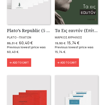
Plato’s Republic (5 volumes)
Τα Εις εαυτόν (Επίτομο) – Μάρκος Αυρήλιος
PLATO - ΠΛΑΤΩΝ
ΜΑΡΚΟΣ ΑΥΡΗΛΙΟΣ
Original
Current
Original
Current
60,40
€
15,74
€
86,31
€
19,90
€
price
price
price
price
Previous lowest price was
Previous lowest price was
was:
is:
was:
is:
60,40
€
.
15,74
€
.
86,31 €.
60,40 €.
19,90 €.
15,74 €.
ADD TO CART
ADD TO CART