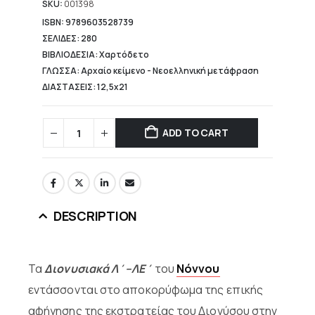
15,04 €.
SKU:
001398
ISBN: 9789603528739
ΣΕΛΙΔΕΣ: 280
ΒΙΒΛΙΟΔΕΣΙΑ: Χαρτόδετο
ΓΛΩΣΣΑ: Αρχαίο κείμενο - Νεοελληνική μετάφραση
ΔΙΑΣΤΑΣΕΙΣ: 12,5x21
ADD TO CART
DESCRIPTION
Τα
Διονυσιακά Λ΄–ΛΕ΄
του
Νόννου
εντάσσονται στο αποκορύφωμα της επικής
αφήγησης της εκστρατείας του Διονύσου στην