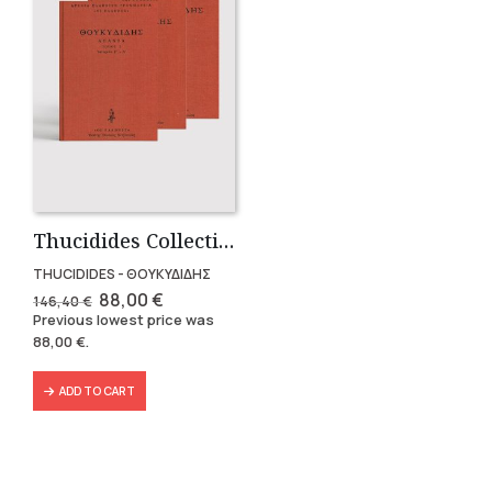
Thucidides Collection – Hardbound Edition (4 volumes)
THUCIDIDES - ΘΟΥΚΥΔΙΔΗΣ
Original
Current
88,00
€
146,40
€
price
price
Previous lowest price was
was:
is:
88,00
€
.
146,40 €.
88,00 €.
ADD TO CART