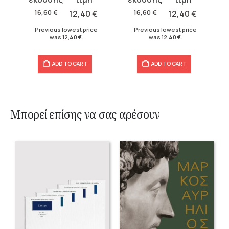
was:
is:
was:
is:
16,60
€
12,40
€
16,60
€
12,40
€
16,60 €.
12,40 €.
16,60 €.
12,40 €.
Previous lowest price
Previous lowest price
was
12,40
€
.
was
12,40
€
.
ADD TO CART
ADD TO CART
Μπορεί επίσης να σας αρέσουν