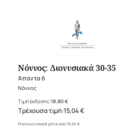
Νόννος: Διονυσιακά 30-35
Άπαντα 6
Νόννος
18,80
€
Original
15,04
€
price
Current
was:
price
Previous lowest price was
15,04
€
.
18,80 €.
is: