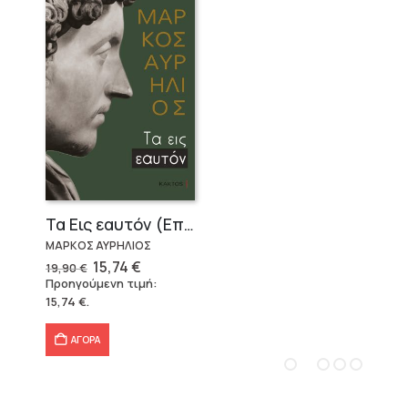
Τα Εις εαυτόν (Επίτομο) – Μάρκος Αυρήλιος
ΜΑΡΚΟΣ ΑΥΡΗΛΙΟΣ
Original
Η
15,74
€
19,90
€
price
τρέχουσα
Προηγούμενη τιμή:
was:
τιμή
15,74
€
.
19,90 €.
είναι:
15,74 €.
ΑΓΟΡΑ