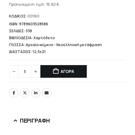
was:
τρέχουσα
Προηγούμενη τιμή:
15,92
€
.
21,10 €.
τιμή
είναι:
ΚΩΔΙΚΟΣ:
001160
15,92 €.
ISBN: 9789603528586
ΣΕΛΙΔΕΣ: 338
ΒΙΒΛΙΟΔΕΣΙΑ: Χαρτόδετο
ΓΛΩΣΣΑ: Αρχαίο κείμενο - Νεοελληνική μετάφραση
ΔΙΑΣΤΑΣΕΙΣ: 12,5x21
ΑΓΟΡΑ
ΠΕΡΙΓΡΑΦΉ