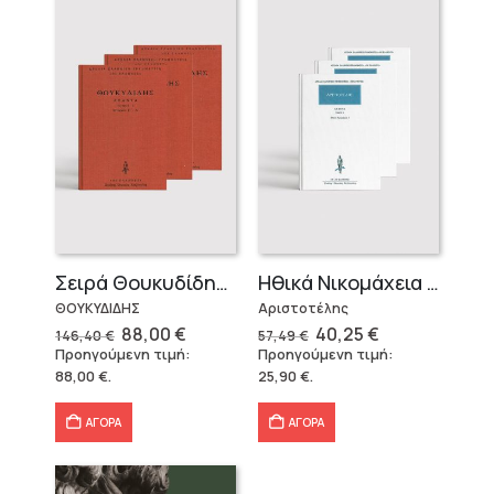
Σειρά Θουκυδίδης – Δεμένο (4 τόμοι)
Ηθικά Νικομάχεια (3 τόμοι)
ΘΟΥΚΥΔΙΔΗΣ
Αριστοτέλης
Original
Η
Original
Η
88,00
€
40,25
€
146,40
€
57,49
€
price
τρέχουσα
price
τρέχουσα
Προηγούμενη τιμή:
Προηγούμενη τιμή:
was:
τιμή
was:
τιμή
88,00
€
.
25,90
€
.
146,40 €.
είναι:
57,49 €.
είναι:
88,00 €.
40,25 €.
ΑΓΟΡΑ
ΑΓΟΡΑ