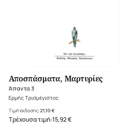
Αποσπάσματα, Μαρτυρίες
Άπαντα 3
Ερμής Τρισμέγιστος
21,10
€
Original
15,92
€
price
Η