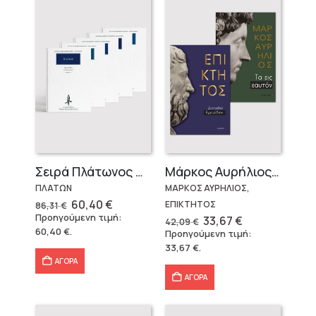
Σειρά Πλάτωνος Πολιτεία
Μάρκος Αυρήλιος & Επίκτητος (Επίτομα)
ΠΛΑΤΩΝ
ΜΑΡΚΟΣ ΑΥΡΗΛΙΟΣ,
Original
Η
60,40
€
ΕΠΙΚΤΗΤΟΣ
86,31
€
price
τρέχουσα
Προηγούμενη τιμή:
Original
Η
33,67
€
42,09
€
was:
τιμή
price
τρέχουσα
60,40
€
.
Προηγούμενη τιμή:
86,31 €.
είναι:
was:
τιμή
60,40 €.
33,67
€
.
42,09 €.
είναι:
33,67 €.
ΑΓΟΡΑ
ΑΓΟΡΑ