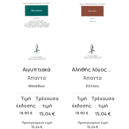
εύς
Αιγυπτιακά
Αληθής λόγος – Κέλσος
Άπαντα
Άπαντα
Μανέθων
Κέλσος
Original
Η
Original
Η
price
τρέχουσα
price
τρέχουσα
was:
τιμή
was:
τιμή
18,80
€
15,04
€
18,80
€
15,04
€
18,80 €.
είναι:
18,80 €.
είναι:
Προηγούμενη τιμή:
Προηγούμενη τιμή:
15,04 €.
15,04 €.
15,04
€
.
15,04
€
.