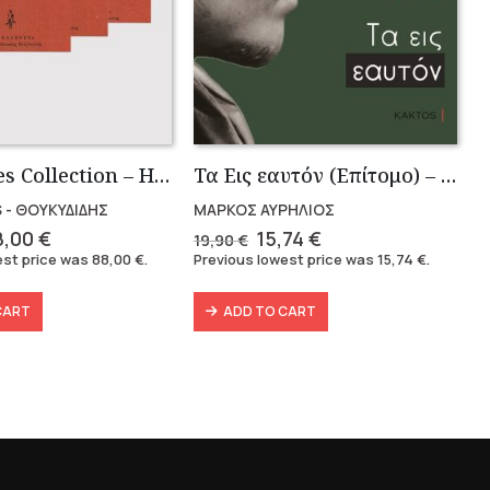
Thucidides Collection – Hardbound Edition (4 volumes)
Τα Εις εαυτόν (Επίτομο) – Μάρκος Αυρήλιος
 - ΘΟΥΚΥΔΙΔΗΣ
ΜΑΡΚΟΣ ΑΥΡΗΛΙΟΣ
iginal
Current
Original
Current
8,00
€
15,74
€
19,90
€
ice
price
price
price
est price was
88,00
€
.
Previous lowest price was
15,74
€
.
as:
is:
was:
is:
6,40 €.
88,00 €.
19,90 €.
15,74 €.
CART
ADD TO CART