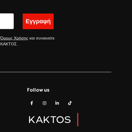
Εγγραφή
ς
Όρους Χρήσης
και συναινείτε
ς ΚΑΚΤΟΣ.
Follow us