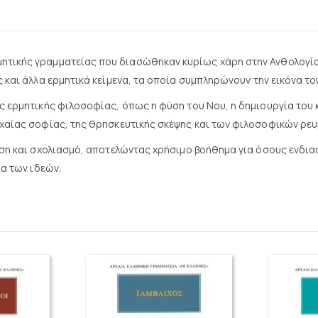
μητικής γραμματείας που διασώθηκαν κυρίως χάρη στην Ανθολογί
ας και άλλα ερμητικά κείμενα, τα οποία συμπληρώνουν την εικόνα 
ς ερμητικής φιλοσοφίας, όπως η φύση του Νου, η δημιουργία του κ
ρχαίας σοφίας, της θρησκευτικής σκέψης και των φιλοσοφικών ρε
οση και σχολιασμό, αποτελώντας χρήσιμο βοήθημα για όσους ενδια
ία των ιδεών.