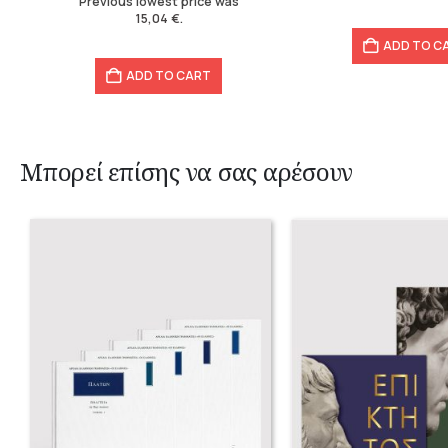
Previous lowest price was
15,04
€
.
ADD TO C
ADD TO CART
Μπορεί επίσης να σας αρέσουν