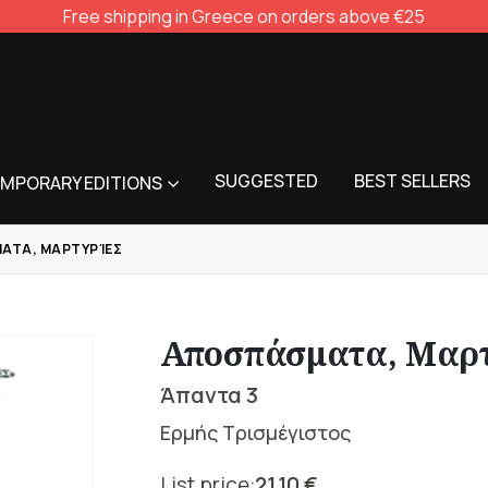
Free shipping in Greece on orders above €25
SUGGESTED
BEST SELLERS
MPORARY EDITIONS
ΑΤΑ, ΜΑΡΤΥΡΊΕΣ
Αποσπάσματα, Μαρτ
Άπαντα 3
Ερμής Τρισμέγιστος
21,10
€