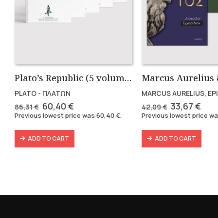
Plato’s Republic (5 volumes)
PLATO - ΠΛΑΤΩΝ
MARCUS AURELIUS, EP
Original
Current
Original
Cur
60,40
€
33,67
€
86,31
€
42,09
€
price
price
price
pric
Previous lowest price was
60,40
€
.
Previous lowest price w
was:
is:
was:
is:
86,31 €.
60,40 €.
42,09 €.
33,6
ADD TO CART
ADD TO CART