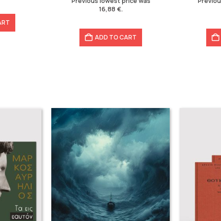
Previous lowest price was
Previou
16,88
€
.
ART
ADD TO CART