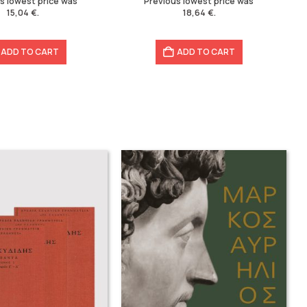
s lowest price was
Previous lowest price was
15,04
€
.
18,64
€
.
ADD TO CART
ADD TO CART