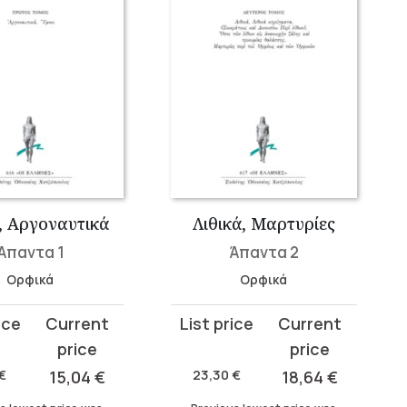
, Αργοναυτικά
Λιθικά, Μαρτυρίες
Άπαντα 1
Άπαντα 2
Ορφικά
Ορφικά
Original
Current
price
price
was:
is:
€
15,04
€
23,30
€
18,64
€
23,30 €.
18,64 €.