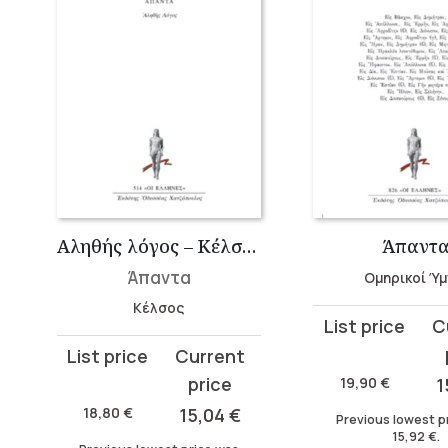
Αληθής λόγος – Κέλσος
Άπαντ
Άπαντα
Ομηρικοί Ύμ
Κέλσος
Original
Current
price
price
Original
Current
was:
is:
price
price
19,90
€
1
19,90 €.
15,92 €.
was:
is:
18,80
€
15,04
€
Previous lowest p
18,80 €.
15,04 €.
15,92
€
.