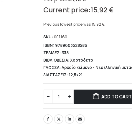
Original
15,92
€
price
Current
was:
price
Previous lowest price was
15,92
€
.
21,10 €.
is:
SKU:
001160
15,92 €.
ISBN: 9789603528586
ΣΕΛΙΔΕΣ: 338
ΒΙΒΛΙΟΔΕΣΙΑ: Χαρτόδετο
ΓΛΩΣΣΑ: Αρχαίο κείμενο - Νεοελληνική μετ
ΔΙΑΣΤΑΣΕΙΣ: 12,5x21
ADD TO CART