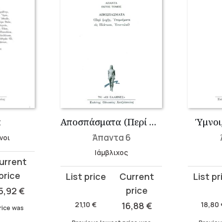
α
Αποσπάσματα (Περί ψυχής, Υπομνήματα εις Πλάτωνα, Επιστολαί)
Ύμνοι
Άπαντα 6
νοι
Ιάμβλιχος
Original
Current
Original
Current
price
price
price
price
5,92
€
was:
is:
was:
is:
21,10
€
16,88
€
18,80
rice was
21,10 €.
16,88 €.
18,80 €.
15,04 €.