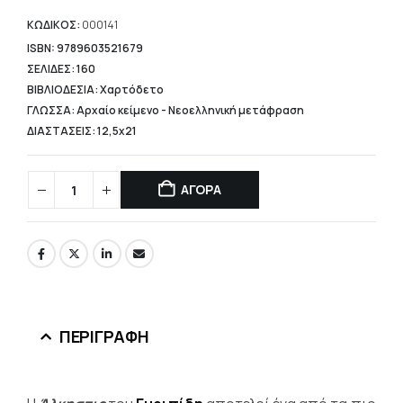
τιμή
είναι:
ΚΩΔΙΚΟΣ:
000141
9,76 €.
ISBN: 9789603521679
ΣΕΛΙΔΕΣ: 160
ΒΙΒΛΙΟΔΕΣΙΑ: Χαρτόδετο
ΓΛΩΣΣΑ: Αρχαίο κείμενο - Νεοελληνική μετάφραση
ΔΙΑΣΤΑΣΕΙΣ: 12,5x21
ΑΓΟΡΑ
ΠΕΡΙΓΡΑΦΉ