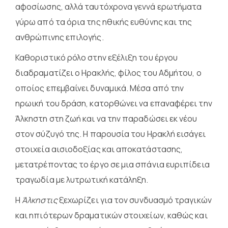
αφοσίωσης, αλλά ταυτόχρονα γεννά ερωτήματα
γύρω από τα όρια της ηθικής ευθύνης και της
ανθρώπινης επιλογής.
Καθοριστικό ρόλο στην εξέλιξη του έργου
διαδραματίζει ο Ηρακλής, φίλος του Αδμήτου, ο
οποίος επεμβαίνει δυναμικά. Μέσα από την
ηρωική του δράση, κατορθώνει να επαναφέρει την
Άλκηστη στη ζωή και να την παραδώσει εκ νέου
στον σύζυγό της. Η παρουσία του Ηρακλή εισάγει
στοιχεία αισιοδοξίας και αποκατάστασης,
μετατρέποντας το έργο σε μια σπάνια ευριπίδεια
τραγωδία με λυτρωτική κατάληξη.
Η
Άλκηστις
ξεχωρίζει για τον συνδυασμό τραγικών
και ηπιότερων δραματικών στοιχείων, καθώς και