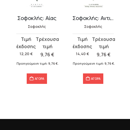
Σοφοκλής: Αίας
Σοφοκλής: Αντιγόνη
Σοφοκλής
Σοφοκλής
Original
Η
Original
Η
price
τρέχουσα
price
τρέχουσα
was:
τιμή
was:
τιμή
12,20
€
9,76
€
14,40
€
9,76
€
12,20 €.
είναι:
14,40 €.
είναι:
€
.
Προηγούμενη τιμή:
9,76
€
.
Προηγούμενη τιμή:
9,76
€
.
9,76 €.
9,76 €.
ΑΓΟΡΑ
ΑΓΟΡΑ