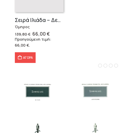
Σειρά Ιλιάδα – Δεμένο
Όμηρος
Original
Η
66,00
€
139,80
€
price
τρέχουσα
Προηγούμενη τιμή:
was:
τιμή
66,00
€
.
139,80 €.
είναι:
66,00 €.
ΑΓΟΡΑ