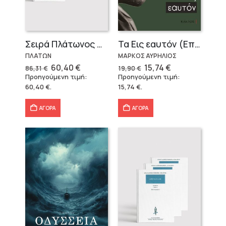
Σειρά Πλάτωνος Πολιτεία
Τα Εις εαυτόν (Επίτομο) – Μάρκος Αυρήλιος
ΠΛΑΤΩΝ
ΜΑΡΚΟΣ ΑΥΡΗΛΙΟΣ
Original
Η
Original
Η
60,40
€
15,74
€
86,31
€
19,90
€
price
τρέχουσα
price
τρέχουσα
Προηγούμενη τιμή:
Προηγούμενη τιμή:
was:
τιμή
was:
τιμή
60,40
€
.
15,74
€
.
86,31 €.
είναι:
19,90 €.
είναι:
60,40 €.
15,74 €.
ΑΓΟΡΑ
ΑΓΟΡΑ