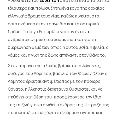
Η
Άλκηστις
του
Ευριπίδη
αποτελεί ένα από τα πιο
ιδιαίτερα και πολυσυζητημένα έργα της αρχαίας
ελληνικής δραματουργίας, καθώς κινείται στα
όρια ανάμεσα στην τραγωδία και το σατυρικό
δράμα. Το έργο ξεχωρίζει για τον έντονα
ανθρωποκεντρικό του χαρακτήρα και για τη
διερεύνηση θεμάτων όπως η αυτοθυσία, η φιλία, ο
γάμος και η νίκη της ζωής απέναντι στον θάνατο.
Στον πυρήνα της πλοκής βρίσκεται η
Άλκηστις
,
σύζυγος του Αδμήτου, βασιλιά των Φερών. Όταν ο
Άδμητος έρχεται αντιμέτωπος με τον πρόωρο
θάνατο, η Άλκηστις δέχεται να θυσιαστεί και να
πεθάνει στη θέση του, προσφέροντας την ίδια
της τη ζωή για να σωθεί ο άνδρας της. Η πράξη της
παρουσιάζεται ως ύψιστη έκφραση αγάπης και