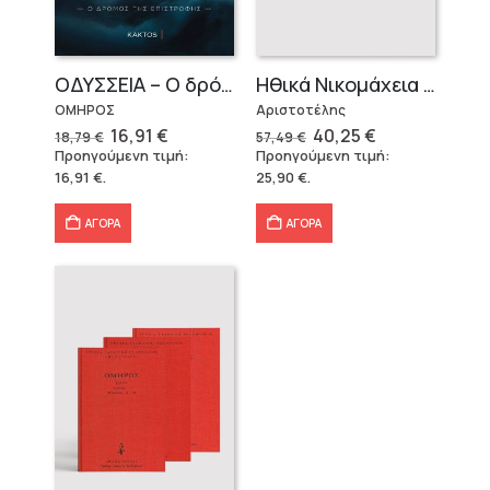
OΔΥΣΣΕΙΑ – Ο δρόμος της επιστροφής
Ηθικά Νικομάχεια (3 τόμοι)
ΟΜΗΡΟΣ
Αριστοτέλης
Original
Η
Original
Η
16,91
€
40,25
€
18,79
€
57,49
€
price
τρέχουσα
price
τρέχουσα
Προηγούμενη τιμή:
Προηγούμενη τιμή:
was:
τιμή
was:
τιμή
16,91
€
.
25,90
€
.
18,79 €.
είναι:
57,49 €.
είναι:
16,91 €.
40,25 €.
ΑΓΟΡΑ
ΑΓΟΡΑ