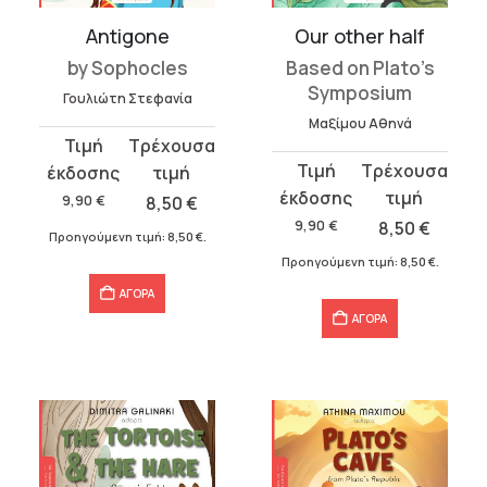
Antigone
Our other half
by Sophocles
Based on Plato’s
Symposium
Γουλιώτη Στεφανία
Μαξίμου Αθηνά
Original
Η
Original
Η
price
τρέχουσα
price
τρέχουσα
was:
τιμή
9,90
€
8,50
€
was:
τιμή
9,90 €.
είναι:
9,90
€
8,50
€
Προηγούμενη τιμή:
8,50
€
.
9,90 €.
είναι:
8,50 €.
Προηγούμενη τιμή:
8,50
€
.
8,50 €.
ΑΓΟΡΑ
ΑΓΟΡΑ