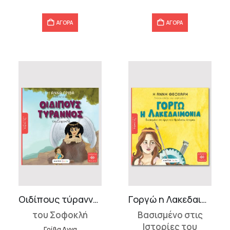
8,50 €.
8,50 €.
ΑΓΟΡΑ
ΑΓΟΡΑ
Οιδίπους τύραννος
Γοργώ η Λακεδαιμονία
του Σοφοκλή
Βασισμένο στις
Ιστορίες του
Γρίβα Αννα