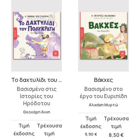
Το δαχτυλίδι του Πολυκράτη
Βάκχες
Βασισμένο στις
Βασισμένο στο
Ιστορίες του
έργο του Ευριπίδη
Ηρόδοτου
Αλικάκη Μυρτώ
Θεοχάρη Άννη
Original
Η
Original
Η
price
τρέχουσα
price
τρέχουσα
was:
τιμή
9,90
€
8,50
€