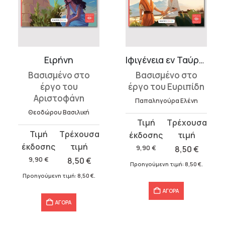
Ειρήνη
Ιφιγένεια εν Ταύροις
Βασισμένο στο
Βασισμένο στο
έργο του
έργο του Ευριπίδη
Αριστοφάνη
Παπαληγούρα Ελένη
Θεοδώρου Βασιλική
Original
Η
Original
Η
price
τρέχουσα
price
τρέχουσα
was:
τιμή
9,90
€
8,50
€
was:
τιμή
9,90 €.
είναι:
9,90
€
8,50
€
Προηγούμενη τιμή:
8,50
€
.
9,90 €.
είναι:
8,50 €.
Προηγούμενη τιμή:
8,50
€
.
8,50 €.
ΑΓΟΡΑ
ΑΓΟΡΑ