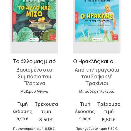
Το άλλο μας μισό
Ο Ηρακλής και ο μαγεμένος χιτώνας
Βασισμένο στο
Από την τραγωδία
Συμπόσιο του
του Σοφοκλή
Πλάτωνα
Τραχίνιαι
Μαξίμου Αθηνά
Μπασδέκη Γλυκερία
Original
Η
Original
Η
price
τρέχουσα
price
τρέχουσα
was:
τιμή
was:
τιμή
9,90
€
8,50
€
9,90
€
8,50
€
9,90 €.
είναι:
9,90 €.
είναι:
Προηγούμενη τιμή:
8,50
€
.
Προηγούμενη τιμή:
8,50
€
.