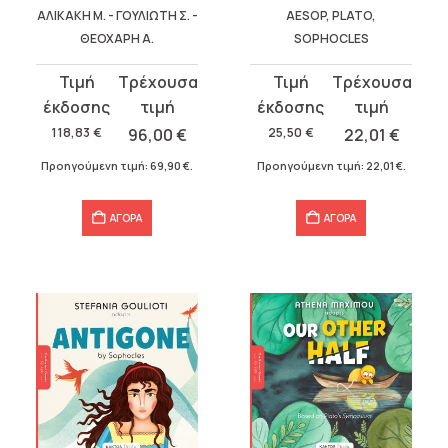
ΑΛΙΚΑΚΗ Μ. - ΓΟΥΛΙΩΤΗ Σ. -
AESOP, PLATO,
ΘΕΟΧΑΡΗ Α.
SOPHOCLES
Original
Η
Original
Η
price
τρέχουσα
price
τρέχουσα
was:
τιμή
was:
τιμή
118,83
€
96,00
€
25,50
€
22,01
€
118,83 €.
είναι:
25,50 €.
είναι:
Προηγούμενη τιμή:
69,90
€
.
Προηγούμενη τιμή:
22,01
€
.
96,00 €.
22,01 €.
ΑΓΟΡΑ
ΑΓΟΡΑ