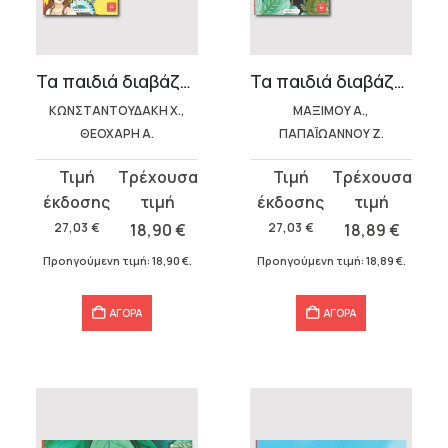
υσα
Τα παιδιά διαβάζουν αρχαίους – Ηρόδοτος
Τα παιδιά διαβάζουν αρχαίους – Φιλοσοφία
ΚΩΝΣΤΑΝΤΟΥΔΑΚΗ Χ.,
ΜΑΞΙΜΟΥ Α.,
.
ΘΕΟΧΑΡΗ Α.
ΠΑΠΑΪΩΑΝΝΟΥ Ζ.
α
Original
Η
Original
Η
price
τρέχουσα
price
τρέχουσα
was:
τιμή
was:
τιμή
27,03
€
18,90
€
27,03
€
18,89
€
27,03 €.
είναι:
27,03 €.
είναι:
Προηγούμενη τιμή:
18,90
€
.
Προηγούμενη τιμή:
18,89
€
.
18,90 €.
18,89 €.
σα
ΑΓΟΡΑ
ΑΓΟΡΑ
α