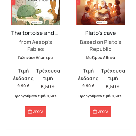
The tortoise and the hare
Plato’s cave
from Aesop’s
Based on Plato’s
Fables
Republic
Γαληνάκη Δήμητρα
Μαξίμου Αθηνά
Original
Η
Original
Η
price
τρέχουσα
price
τρέχουσα
was:
τιμή
was:
τιμή
9,90
€
8,50
€
9,90
€
8,50
€
9,90 €.
είναι:
9,90 €.
είναι:
Προηγούμενη τιμή:
8,50
€
.
Προηγούμενη τιμή:
8,50
€
.
8,50 €.
8,50 €.
ΑΓΟΡΑ
ΑΓΟΡΑ