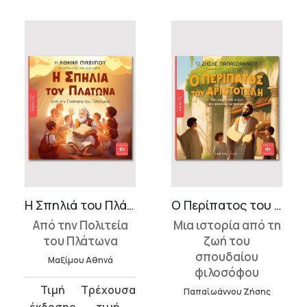
Η Σπηλιά του Πλάτωνα
Ο Περίπατος του Αριστοτέλη
Από την Πολιτεία
Μια ιστορία από τη
του Πλάτωνα
ζωή του
σπουδαίου
Μαξίμου Αθηνά
φιλοσόφου
Original
Η
Παπαϊωάννου Ζήσης
price
τρέχουσα