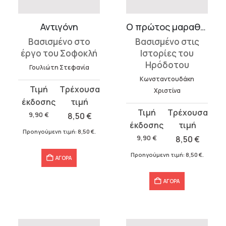
Αντιγόνη
Ο πρώτος μαραθωνοδρόμος
Βασισμένο στο
Βασισμένο στις
έργο του Σοφοκλή
Ιστορίες του
Ηρόδοτου
Γουλιώτη Στεφανία
Κωνσταντουδάκη
Original
Η
Χριστίνα
price
τρέχουσα
Original
Η
was:
τιμή
9,90
€
8,50
€
price
τρέχουσα
9,90 €.
είναι:
Προηγούμενη τιμή:
8,50
€
.
was:
τιμή
9,90
€
8,50
€
8,50 €.
9,90 €.
είναι:
Προηγούμενη τιμή:
8,50
€
.
ΑΓΟΡΑ
8,50 €.
ΑΓΟΡΑ