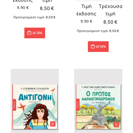
Original
Η
was:
τιμή
9,90
€
8,50
€
price
τρέχουσα
9,90 €.
είναι:
Προηγούμενη τιμή:
8,50
€
.
was:
τιμή
9,90
€
8,50
€
8,50 €.
9,90 €.
είναι:
Προηγούμενη τιμή:
8,50
€
.
ΑΓΟΡΑ
8,50 €.
ΑΓΟΡΑ