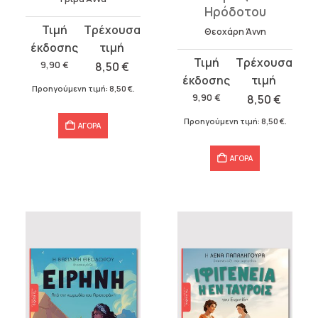
Ηρόδοτου
Original
Η
Θεοχάρη Άννη
price
τρέχουσα
Original
Η
was:
τιμή
9,90
€
8,50
€
price
τρέχουσα
9,90 €.
είναι:
Προηγούμενη τιμή:
8,50
€
.
was:
τιμή
9,90
€
8,50
€
8,50 €.
9,90 €.
είναι:
Προηγούμενη τιμή:
8,50
€
.
ΑΓΟΡΑ
8,50 €.
ΑΓΟΡΑ