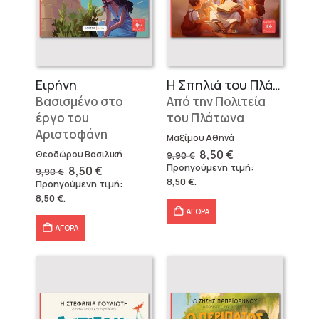
Ειρήνη
Η Σπηλιά του Πλάτωνα
Βασισμένο στο
Από την Πολιτεία
έργο του
του Πλάτωνα
Αριστοφάνη
Μαξίμου Αθηνά
Original
Η
8,50
€
Θεοδώρου Βασιλική
9,90
€
price
τρέχουσα
Προηγούμενη τιμή:
Original
Η
8,50
€
9,90
€
was:
τιμή
price
τρέχουσα
8,50
€
.
Προηγούμενη τιμή:
9,90 €.
είναι:
was:
τιμή
8,50 €.
8,50
€
.
9,90 €.
είναι:
8,50 €.
ΑΓΟΡΑ
ΑΓΟΡΑ