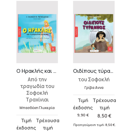
Ο Ηρακλής και ο μαγεμένος χιτώνας
Οιδίπους τύραννος
Από την
του Σοφοκλή
τραγωδία του
Γρίβα Αννα
Σοφοκλή
Τραχίνιαι
Original
Η
price
τρέχουσα
Μπασδέκη Γλυκερία
was:
τιμή
9,90
€
8,50
€
Original
Η
9,90 €.
είναι:
Προηγούμενη τιμή:
8,50
€
.
price
τρέχουσα
8,50 €.