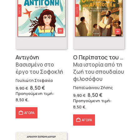
Αντιγόνη
Ο Περίπατος του Αριστοτέλη
Βασισμένο στο
Μια ιστορία από τη
έργο του Σοφοκλή
ζωή του σπουδαίου
φιλοσόφου
Γουλιώτη Στεφανία
Original
Η
8,50
€
Παπαϊωάννου Ζήσης
9,90
€
price
τρέχουσα
Προηγούμενη τιμή:
Original
Η
8,50
€
9,90
€
was:
τιμή
price
τρέχουσα
8,50
€
.
Προηγούμενη τιμή:
9,90 €.
είναι:
was:
τιμή
8,50 €.
8,50
€
.
9,90 €.
είναι:
8,50 €.
ΑΓΟΡΑ
ΑΓΟΡΑ