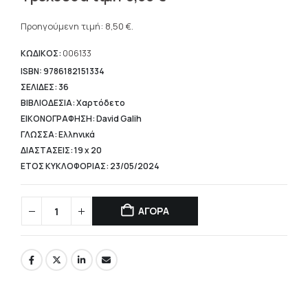
price
Η
was:
τρέχουσα
Προηγούμενη τιμή:
8,50
€
.
9,90 €.
τιμή
είναι:
ΚΩΔΙΚΟΣ:
006133
8,50 €.
ISBN: 9786182151334
ΣΕΛΙΔΕΣ: 36
ΒΙΒΛΙΟΔΕΣΙΑ: Χαρτόδετο
ΕΙΚΟΝΟΓΡΑΦΗΣΗ: David Galih
ΓΛΩΣΣΑ: Ελληνικά
ΔΙΑΣΤΑΣΕΙΣ: 19 x 20
ΕΤΟΣ ΚΥΚΛΟΦΟΡΙΑΣ: 23/05/2024
ΑΓΟΡΑ