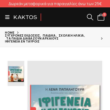
Δωρεάν μεταφορικά για παραγγελίες άνω των 25€
0
HOME
ΣΎΓΧΡΟΝΕΣ ΕΚΔΌΣΕΙΣ
,
ΠΑΙΔΙΚΆ
,
ΣΧΟΛΙΚΉ ΗΛΙΚΊΑ
,
ΤΑ ΠΑΙΔΙΆ ΔΙΑΒΆΖΟΥΝ ΑΡΧΑΊΟΥΣ
ΙΦΙΓΈΝΕΙΑ ΕΝ ΤΑΎΡΟΙΣ