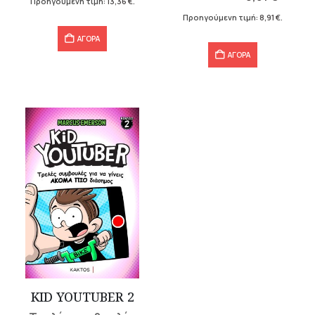
Προηγούμενη τιμή:
13,36
€
.
9,90 €.
είναι:
13,36 €.
Προηγούμενη τιμή:
8,91
€
.
8,91 €.
ΑΓΟΡΑ
ΑΓΟΡΑ
KID YOUTUBER 2