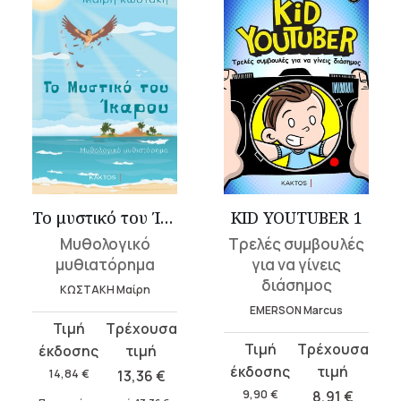
Το μυστικό του Ίκαρου
KID YOUTUBER 1
Μυθολογικό
Τρελές συμβουλές
μυθιατόρημα
για να γίνεις
διάσημος
ΚΩΣΤΑΚΗ Μαίρη
EMERSON Marcus
Original
Η
Original
Η
price
τρέχουσα
price
τρέχουσα
was:
τιμή
14,84
€
13,36
€
was:
τιμή
14,84 €.
είναι:
9,90
€
8,91
€