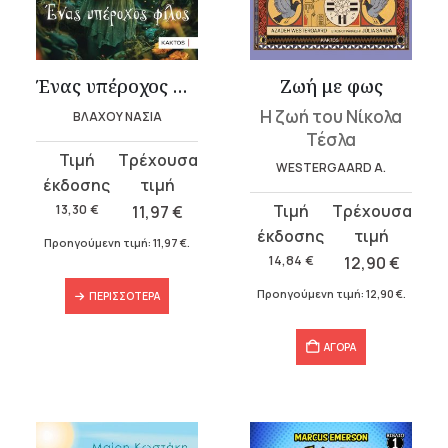
Ένας υπέροχος φίλος
Ζωή με φως
Η ζωή του Νίκολα
ΒΛΑΧΟΥ ΝΑΣΙΑ
Τέσλα
Original
Η
WESTERGAARD A.
price
τρέχουσα
was:
τιμή
Original
Η
13,30
€
11,97
€
13,30 €.
είναι:
price
τρέχουσα
Προηγούμενη τιμή:
11,97
€
.
11,97 €.
was:
τιμή
14,84
€
12,90
€
14,84 €.
είναι:
Προηγούμενη τιμή:
12,90
€
.
ΠΕΡΙΣΣΌΤΕΡΑ
12,90 €.
ΑΓΟΡΑ