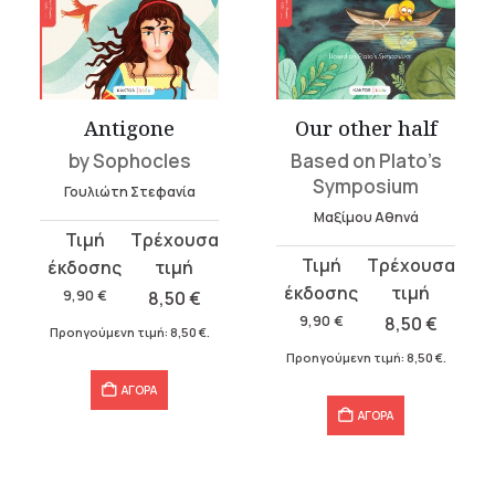
Antigone
Our other half
by Sophocles
Based on Plato’s
Symposium
Γουλιώτη Στεφανία
Μαξίμου Αθηνά
Original
Η
Original
Η
price
τρέχουσα
price
τρέχουσα
was:
τιμή
9,90
€
8,50
€
was:
τιμή
9,90 €.
είναι:
9,90
€
8,50
€
Προηγούμενη τιμή:
8,50
€
.
9,90 €.
είναι:
8,50 €.
Προηγούμενη τιμή:
8,50
€
.
8,50 €.
ΑΓΟΡΑ
ΑΓΟΡΑ