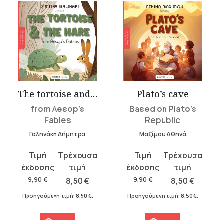
The tortoise and the hare
Plato’s cave
from Aesop’s
Based on Plato’s
Fables
Republic
Γαληνάκη Δήμητρα
Μαξίμου Αθηνά
Original
Η
Original
Η
price
τρέχουσα
price
τρέχουσα
was:
τιμή
was:
τιμή
9,90
€
8,50
€
9,90
€
8,50
€
9,90 €.
είναι:
9,90 €.
είναι:
Προηγούμενη τιμή:
8,50
€
.
Προηγούμενη τιμή:
8,50
€
.
8,50 €.
8,50 €.