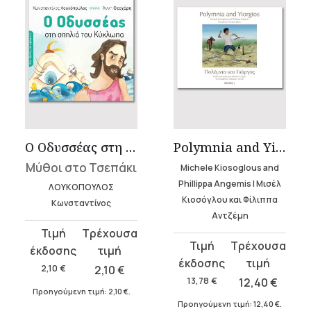
Ο Οδυσσέας στη σπηλιά του Κύκλωπα
Polymnia and Yiorgios | Πολύμνια και Γιώργος
Μύθοι στο Τσεπάκι
Michele Kiosoglous and
Phillippa Angemis | Μισέλ
ΛΟΥΚΟΠΟΥΛΟΣ
Κιοσόγλου και Φίλιππα
Κωνσταντίνος
Αντζέμη
Original
Η
Original
Η
price
τρέχουσα
price
τρέχουσα
was:
τιμή
2,10
€
2,10
€
was:
τιμή
13,78
€
12,40
€
2,10 €.
είναι:
Προηγούμενη τιμή:
2,10
€
.
13,78 €.
είναι:
2,10 €.
Προηγούμενη τιμή:
12,40
€
.