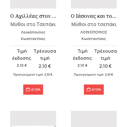
Ο Αχιλλέας στον Τρωικό πόλεμο
Ο Ιάσονας και το χρυσόμαλλο δέρας
Μύθοι στο Τσεπάκι
Μύθοι στο τσεπάκι
Λουκόπουλος
ΛΟΥΚΟΠΟΥΛΟΣ
Κωνσταντίνος
Κωνσταντίνος
Original
Η
Original
Η
price
τρέχουσα
price
τρέχουσα
was:
τιμή
was:
τιμή
2,10
€
2,10
€
2,10
€
2,10
€
2,10 €.
είναι:
2,10 €.
είναι:
Προηγούμενη τιμή:
2,10
€
.
Προηγούμενη τιμή:
2,10
€
.
2,10 €.
2,10 €.
ΑΓΟΡΑ
ΑΓΟΡΑ