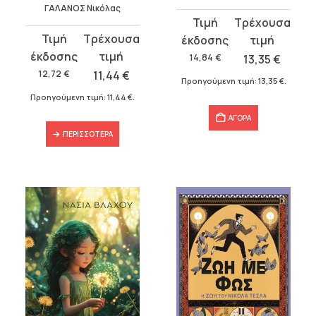
ΓΑΛΑΝΟΣ Νικόλας
Original
Η
Original
Η
price
τρέχουσα
price
τρέχουσα
was:
τιμή
14,84
€
13,35
€
was:
τιμή
14,84 €.
είναι:
12,72
€
11,44
€
Προηγούμενη τιμή:
13,35
€
.
12,72 €.
είναι:
13,35 €.
Προηγούμενη τιμή:
11,44
€
.
11,44 €.
ΑΓΟΡΑ
ΠΕΡΙΣΣΌΤΕΡΑ