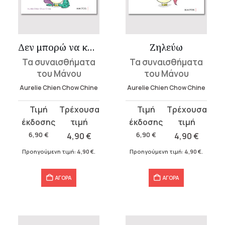
Δεν μπορώ να κοιμηθώ
Ζηλεύω
Τα συναισθήματα
Τα συναισθήματα
του Μάνου
του Μάνου
Aurelie Chien Chow Chine
Aurelie Chien Chow Chine
Original
Η
Original
Η
price
τρέχουσα
price
τρέχουσα
was:
τιμή
was:
τιμή
6,90
€
4,90
€
6,90
€
4,90
€
6,90 €.
είναι:
6,90 €.
είναι:
Προηγούμενη τιμή:
4,90
€
.
Προηγούμενη τιμή:
4,90
€
.
4,90 €.
4,90 €.
ΑΓΟΡΑ
ΑΓΟΡΑ