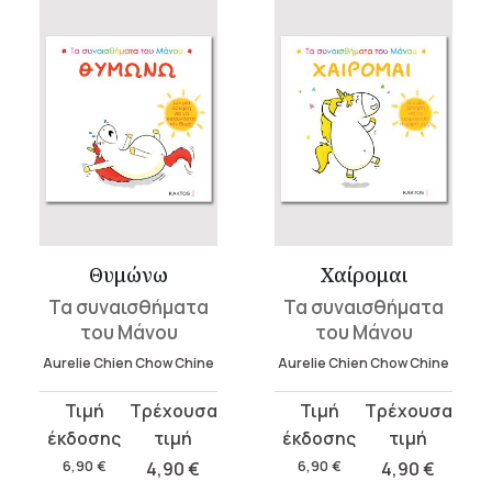
Θυμώνω
Χαίρομαι
Τα συναισθήματα
Τα συναισθήματα
του Μάνου
του Μάνου
Aurelie Chien Chow Chine
Aurelie Chien Chow Chine
Original
Η
Original
Η
price
τρέχουσα
price
τρέχουσα
was:
τιμή
was:
τιμή
6,90
€
4,90
€
6,90
€
4,90
€