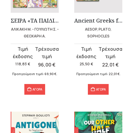
υσα
ΣΕΙΡΑ «ΤΑ ΠΑΙΔΙΑ ΔΙΑΒΑΖΟΥΝ ΑΡΧΑΙΟΥΣ»
Ancient Greeks for Kids (3 volumes)
ΑΛΙΚΑΚΗ Μ. - ΓΟΥΛΙΩΤΗ Σ. -
AESOP, PLATO,
.
ΘΕΟΧΑΡΗ Α.
SOPHOCLES
Original
Η
Original
Η
α
price
τρέχουσα
price
τρέχουσα
was:
τιμή
was:
τιμή
118,83
€
96,00
€
25,50
€
22,01
€
118,83 €.
είναι:
25,50 €.
είναι:
Προηγούμενη τιμή:
69,90
€
.
Προηγούμενη τιμή:
22,01
€
.
96,00 €.
22,01 €.
σα
ΑΓΟΡΑ
ΑΓΟΡΑ
α