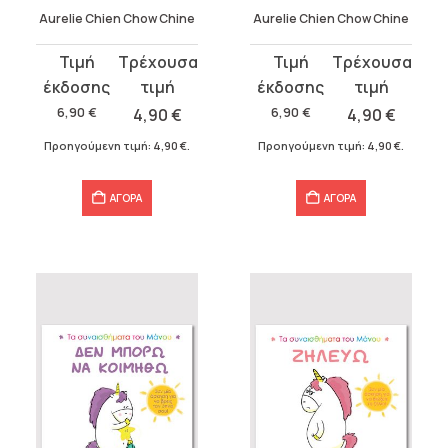
Aurelie Chien Chow Chine
Aurelie Chien Chow Chine
Original
Η
Original
Η
price
τρέχουσα
price
τρέχουσα
was:
τιμή
was:
τιμή
6,90
€
4,90
€
6,90
€
4,90
€
6,90 €.
είναι:
6,90 €.
είναι:
Προηγούμενη τιμή:
4,90
€
.
Προηγούμενη τιμή:
4,90
€
.
4,90 €.
4,90 €.
ΑΓΟΡΑ
ΑΓΟΡΑ