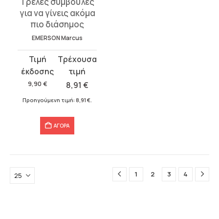
Τρελές συμβουλές
για να γίνεις ακόμα
πιο διάσημος
EMERSON Marcus
Original
Η
price
τρέχουσα
was:
τιμή
9,90
€
8,91
€
9,90 €.
είναι:
Προηγούμενη τιμή:
8,91
€
.
8,91 €.
ΑΓΟΡΑ
1
2
3
4