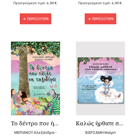
6,90 €.
είναι:
6,90 €.
είναι:
Προηγούμενη τιμή:
4,90
€
.
Προηγούμενη τιμή:
4,90
€
.
4,90 €.
4,90 €.
ΠΕΡΙΣΣΌΤΕΡΑ
ΠΕΡΙΣΣΌΤΕΡΑ
Το δέντρο που ήθελε να ταξιδέψει
Καλώς ήρθατε στον πλανήτη Πανδαισία
ΜΕΡΙΑΝΟΥ Αλεξάνδρα -
ΒΑΡΣΑΜΗ Μαίρη