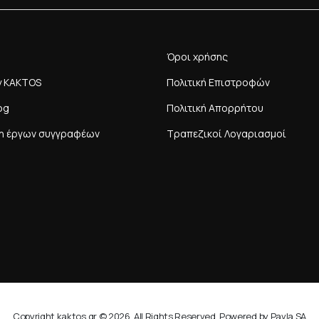
Όροι χρήσης
y KAKTOS
Πολιτική Επιστροφών
og
Πολιτική Απορρήτου
η έργων συγγραφέων
Τραπεζικοί Λογαριασμοί
Copyright kaktos.gr © 2026. All Rights Reserved. Powered by Pavla SA