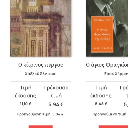
Ο κίτρινος πύργος
Χάξλεϋ Άλντους
Έσσε Χέρμα
Original
Η
Original
Η
price
τρέχουσα
price
τρέχουσα
was:
τιμή
was:
τιμή
11,10
€
5,94
€
8,48
€
5
11,10 €.
είναι:
8,48 €.
είναι:
Προηγούμενη τιμή:
5,94
€
.
Προηγούμενη τιμή
5,94 €.
5,94 €.