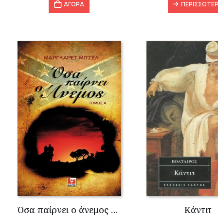
ΑΓΟΡΑ
ΠΕΡΙΣΣΌΤΕ
Όσα παίρνει ο άνεμος (τόμοι Α΄+Β΄)
Κάντιτ