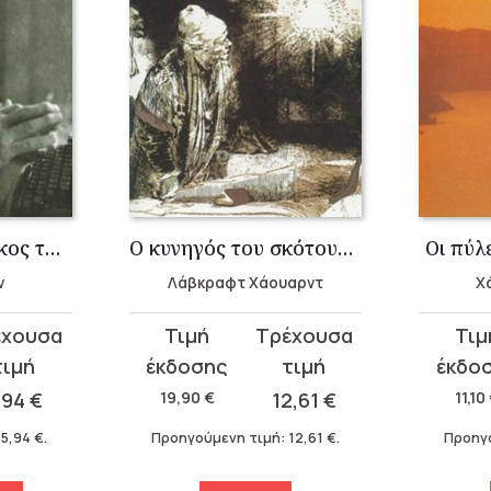
Ο άγιος Φραγκίσκος της Ασίζης
Ο κυνηγός του σκότους – Λάβκραφτ Χάουαρντ
Οι πύλ
ν
Λάβκραφτ Χάουαρντ
Χ
Original
Η
Original
Η
price
τρέχουσα
price
τρέχου
was:
τιμή
was:
τιμή
,94
€
19,90
€
12,61
€
11,10
19,90 €.
είναι:
11,10 €.
είναι:
:
5,94
€
.
Προηγούμενη τιμή:
12,61
€
.
Προηγ
12,61 €.
5,94 €.