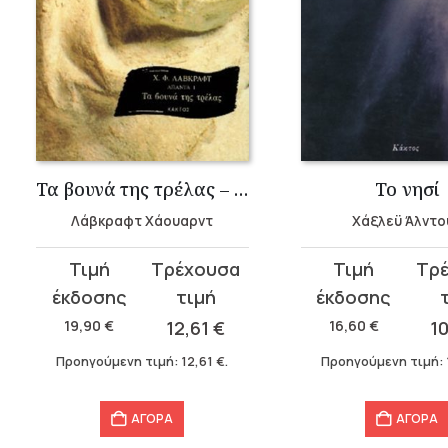
Τα βουνά της τρέλας – Λάβκραφτ Χάουαρντ
Το νησί
Λάβκραφτ Χάουαρντ
Χάξλεϋ Άλντο
Original
Η
Original
Η
price
τρέχουσα
price
τρέχουσα
was:
τιμή
was:
τιμή
19,90
€
12,61
€
16,60
€
1
19,90 €.
είναι:
16,60 €.
είναι:
Προηγούμενη τιμή:
12,61
€
.
Προηγούμενη τιμή:
12,61 €.
10,39 €.
ΑΓΟΡΑ
ΑΓΟΡΑ