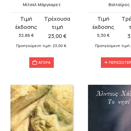
Μίτσελ Μάργκαρετ
Βολταίρος
Original
Η
Original
Η
price
τρέχουσα
price
τρέχουσα
was:
τιμή
was:
τιμή
32,86
€
23,00
€
5,30
€
3
32,86 €.
είναι:
5,30 €.
είναι:
Προηγούμενη τιμή:
23,00
€
.
Προηγούμενη τιμή
23,00 €.
3,71 €.
ΑΓΟΡΑ
ΠΕΡΙΣΣΌΤΕ