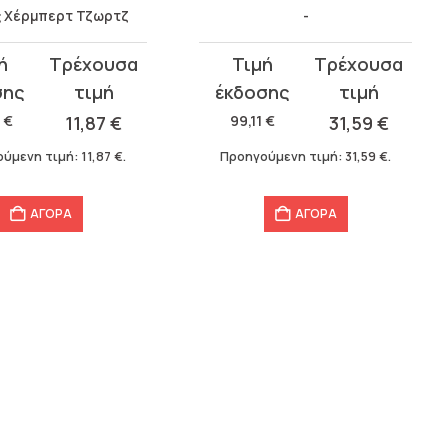
ς Χέρμπερτ Τζωρτζ
-
Original
Η
σα
price
τρέχουσα
was:
τιμή
6
€
11,87
€
99,11
€
31,59
€
.
99,11 €.
είναι:
ύμενη τιμή:
11,87
€
.
Προηγούμενη τιμή:
31,59
€
.
31,59 €.
ΑΓΟΡΑ
ΑΓΟΡΑ