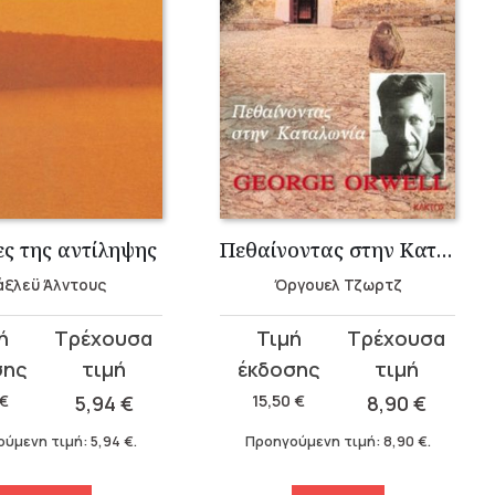
ες της αντίληψης
Πεθαίνοντας στην Καταλωνία
άξλεϋ Άλντους
Όργουελ Τζωρτζ
Original
Η
σα
price
τρέχουσα
was:
τιμή
€
5,94
€
15,50
€
8,90
€
15,50 €.
είναι:
ούμενη τιμή:
5,94
€
.
Προηγούμενη τιμή:
8,90
€
.
8,90 €.