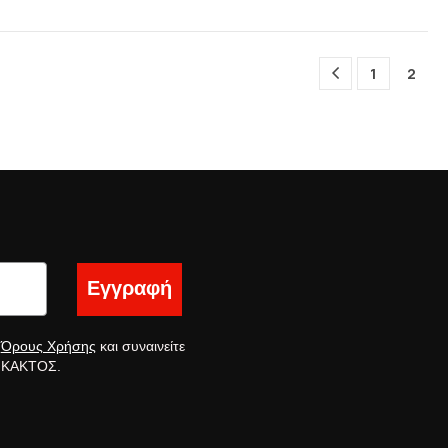
1
2
Εγγραφή
ς
Όρους Χρήσης
και συναινείτε
ς ΚΑΚΤΟΣ.