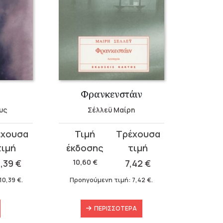
Φρανκενστάιν
υς
Σέλλεϋ Μαίρη
Original
Η
price
τρέχουσα
was:
τιμή
0,39
€
10,60
€
7,42
€
10,60 €.
είναι:
10,39
€
.
Προηγούμενη τιμή:
7,42
€
.
7,42 €.
ΠΕΡΙΣΣΌΤΕΡΑ