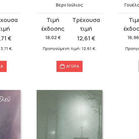
Βερν Ιούλιος
Γουέλ
Original
Η
Original
Η
price
τρέχουσα
price
τρέχου
was:
τιμή
was:
τιμή
,71
€
18,02
€
12,61
€
16,9
18,02 €.
είναι:
16,96 €
είναι:
:
3,71
€
.
Προηγούμενη τιμή:
12,61
€
.
Προηγο
12,61 €.
11,87 €.
ΡΑ
ΑΓΟΡΑ