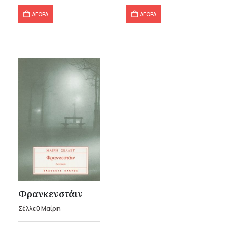
ΑΓΟΡΑ
ΑΓΟΡΑ
Φρανκενστάιν
Σέλλεϋ Μαίρη