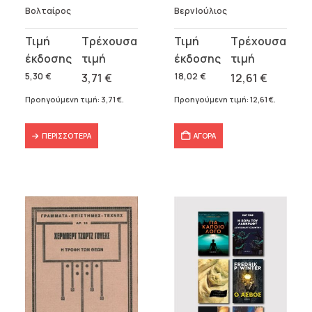
Βολταίρος
Βερν Ιούλιος
Original
Η
Original
Η
price
τρέχουσα
price
τρέχουσα
was:
τιμή
was:
τιμή
5,30
€
3,71
€
18,02
€
12,61
€
5,30 €.
είναι:
18,02 €.
είναι:
Προηγούμενη τιμή:
3,71
€
.
Προηγούμενη τιμή:
12,61
€
.
3,71 €.
12,61 €.
ΠΕΡΙΣΣΌΤΕΡΑ
ΑΓΟΡΑ