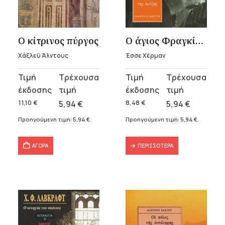
υσα
Ο κίτρινος πύργος
Ο άγιος Φραγκίσκος της Ασίζης
Χάξλεϋ Άλντους
Έσσε Χέρμαν
.
Original
Η
Original
Η
α
price
τρέχουσα
price
τρέχουσα
was:
τιμή
was:
τιμή
11,10
€
5,94
€
8,48
€
5,94
€
11,10 €.
είναι:
8,48 €.
είναι:
Προηγούμενη τιμή:
5,94
€
.
Προηγούμενη τιμή:
5,94
€
.
5,94 €.
5,94 €.
σα
ΑΓΟΡΑ
ΠΕΡΙΣΣΌΤΕΡΑ
α