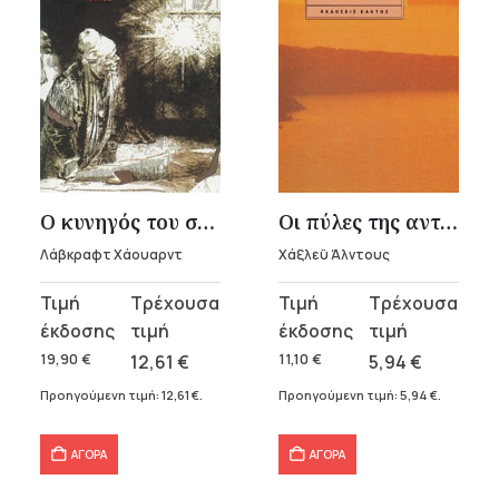
Ο κυνηγός του σκότους – Λάβκραφτ Χάουαρντ
Οι πύλες της αντίληψης
Λάβκραφτ Χάουαρντ
Χάξλεϋ Άλντους
Original
Η
Original
Η
price
τρέχουσα
price
τρέχουσα
was:
τιμή
was:
τιμή
19,90
€
12,61
€
11,10
€
5,94
€
19,90 €.
είναι:
11,10 €.
είναι:
Προηγούμενη τιμή:
12,61
€
.
Προηγούμενη τιμή:
5,94
€
.
12,61 €.
5,94 €.
ΑΓΟΡΑ
ΑΓΟΡΑ