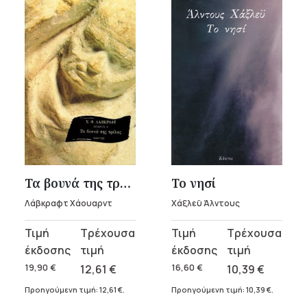
Τα βουνά της τρέλας – Λάβκραφτ Χάουαρντ
Το νησί
Λάβκραφτ Χάουαρντ
Χάξλεϋ Άλντους
Original
Η
Original
Η
price
τρέχουσα
price
τρέχουσα
was:
τιμή
was:
τιμή
19,90
€
12,61
€
16,60
€
10,39
€
19,90 €.
είναι:
16,60 €.
είναι:
Προηγούμενη τιμή:
12,61
€
.
Προηγούμενη τιμή:
10,39
€
.
12,61 €.
10,39 €.