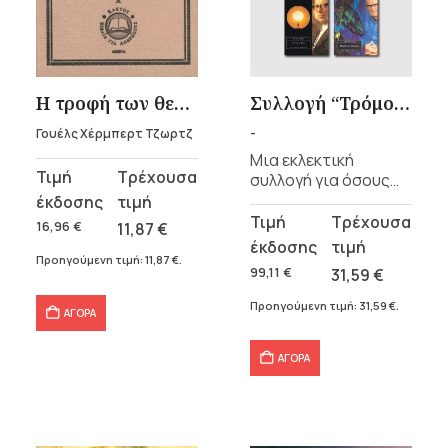
Η τροφή των θεών
Συλλογή “Τρόμος & Μυστήριο”
Γουέλς Χέρμπερτ Τζωρτζ
-
Μια εκλεκτική
Original
Η
συλλογή για όσους
αγαπούν το θρίλερ
price
τρέχουσα
και το μυστήριο, από
Original
Η
was:
τιμή
16,96
€
11,87
€
συγγραφείς που τα
price
τρέχουσα
16,96 €.
είναι:
εκφράζουν σε
Προηγούμενη τιμή:
11,87
€
.
was:
τιμή
99,11
€
31,59
€
11,87 €.
διαφορετικές
99,11 €.
είναι:
εποχές και σε
Προηγούμενη τιμή:
31,59
€
.
ΑΓΟΡΑ
διαφορετικά
31,59 €.
λογοτεχνικά είδη.
Η συλλογή
ΑΓΟΡΑ
περιλαμβάνει 6
βιβλία.