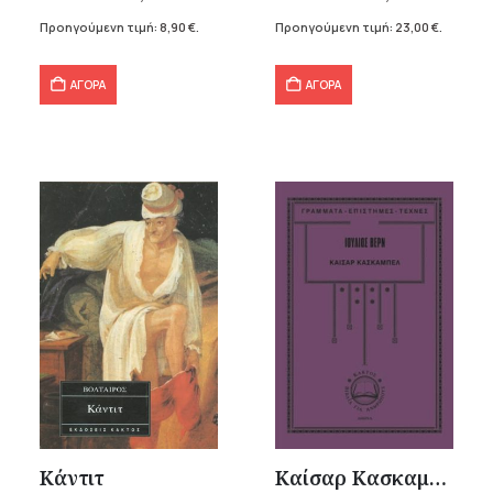
15,50 €.
είναι:
32,86 €.
είναι:
Προηγούμενη τιμή:
8,90
€
.
Προηγούμενη τιμή:
23,00
€
.
8,90 €.
23,00 €.
ΑΓΟΡΑ
ΑΓΟΡΑ
Κάντιτ
Καίσαρ Κασκαμπέλ