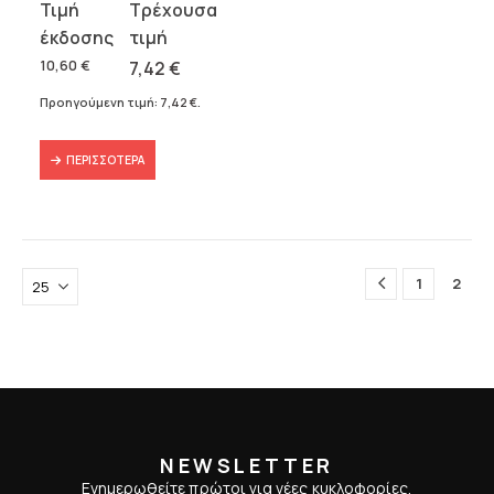
Original
Η
price
τρέχουσα
was:
τιμή
10,60
€
7,42
€
10,60 €.
είναι:
Προηγούμενη τιμή:
7,42
€
.
7,42 €.
ΠΕΡΙΣΣΌΤΕΡΑ
1
2
NEWSLETTER
Ενημερωθείτε πρώτοι για νέες κυκλοφορίες,