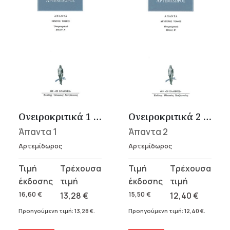
Ονειροκριτικά 1 (Βιβλίον Α΄) – Αρτεμίδωρος
Ονειροκριτικά 2 (Βιβλίον Β΄)
Άπαντα 1
Άπαντα 2
Αρτεμίδωρος
Αρτεμίδωρος
Original
Η
Original
Η
price
τρέχουσα
price
τρέχουσα
was:
τιμή
was:
τιμή
16,60
€
13,28
€
15,50
€
12,40
€
16,60 €.
είναι:
15,50 €.
είναι:
Προηγούμενη τιμή:
13,28
€
.
Προηγούμενη τιμή:
12,40
€
.
13,28 €.
12,40 €.