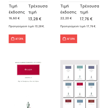
Original
Η
Original
Η
price
τρέχουσα
price
τρέχουσα
was:
τιμή
was:
τιμή
16,60
€
13,28
€
22,20
€
17,76
€
16,60 €.
είναι:
22,20 €.
είναι:
Προηγούμενη τιμή:
13,28
€
.
Προηγούμενη τιμή:
17,76
€
.
13,28 €.
17,76 €.
ΑΓΟΡΑ
ΑΓΟΡΑ