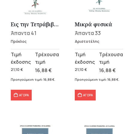
υσα
Εις την Τετράβιβλον του Πτολεμαίου εξήγησις Α΄-Β΄
Μικρά φυσικά
Άπαντα 41
Άπαντα 33
.
Πρόκλος
Αριστοτέλης
α
Original
Η
Original
Η
price
τρέχουσα
price
τρέχουσα
was:
τιμή
was:
τιμή
21,10
€
16,88
€
21,10
€
16,88
€
21,10 €.
είναι:
21,10 €.
είναι:
Προηγούμενη τιμή:
16,88
€
.
Προηγούμενη τιμή:
16,88
€
.
16,88 €.
16,88 €.
σα
ΑΓΟΡΑ
ΑΓΟΡΑ
α