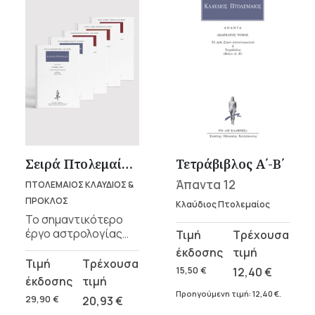
Σειρά Πτολεμαίου «Τετράβιβλος»
Τετράβιβλος Α΄-Β΄
Άπαντα 12
ΠΤΟΛΕΜΑΙΟΣ ΚΛΑΥΔΙΟΣ &
ΠΡΟΚΛΟΣ
Κλαύδιος Πτολεμαίος
Το σημαντικότερο
έργο αστρολογίας
Original
Η
που σώζεται από
price
τρέχουσα
την αρχαιότητα σε 2
Original
Η
was:
τιμή
15,50
€
12,40
€
τόμους, η
price
τρέχουσα
15,50 €.
είναι:
Τετράβιβλος του
Προηγούμενη τιμή:
12,40
€
.
was:
τιμή
29,90
€
20,93
€
Κλαύδιου
12,40 €.