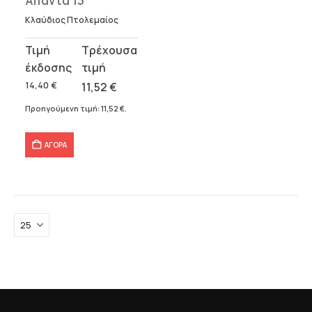
Άπαντα 13
Κλαύδιος Πτολεμαίος
Original
Η
price
τρέχουσα
was:
τιμή
14,40
€
11,52
€
14,40 €.
είναι:
Προηγούμενη τιμή:
11,52
€
.
11,52 €.
ΑΓΟΡΑ