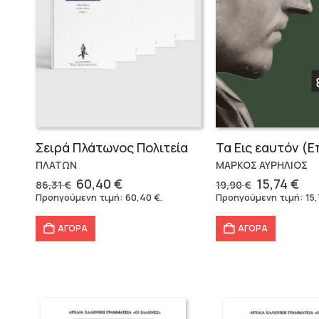
Σειρά Πλάτωνος Πολιτεία
ΠΛΑΤΩΝ
ΜΑΡΚΟΣ ΑΥΡΗΛΙΟΣ
Original
Η
Original
Η
60,40
€
15,74
€
86,31
€
19,90
€
price
τρέχουσα
price
τρ
Προηγούμενη τιμή:
60,40
€
.
Προηγούμενη τιμή:
15
was:
τιμή
was:
τι
86,31 €.
είναι:
19,90 €.
είν
ΑΓΟΡΑ
ΑΓΟΡΑ
60,40 €.
15,