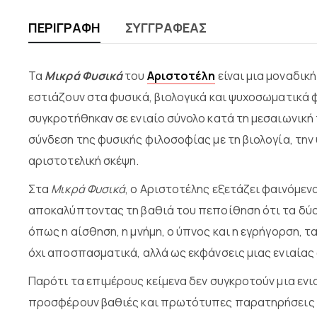
ΠΕΡΙΓΡΑΦΉ
ΣΥΓΓΡΑΦΈΑΣ
Τα
Μικρά Φυσικά
του
Αριστοτέλη
είναι μια μοναδικ
εστιάζουν στα φυσικά, βιολογικά και ψυχοσωματικά φ
συγκροτήθηκαν σε ενιαίο σύνολο κατά τη μεσαιωνική
σύνδεση της φυσικής φιλοσοφίας με τη βιολογία, την
αριστοτελική σκέψη.
Στα
Μικρά Φυσικά
, ο Αριστοτέλης εξετάζει φαινόμεν
αποκαλύπτοντας τη βαθιά του πεποίθηση ότι τα δύο
όπως η αίσθηση, η μνήμη, ο ύπνος και η εγρήγορση, τ
όχι αποσπασματικά, αλλά ως εκφάνσεις μιας ενιαίας 
Παρότι τα επιμέρους κείμενα δεν συγκροτούν μια εν
προσφέρουν βαθιές και πρωτότυπες παρατηρήσεις π