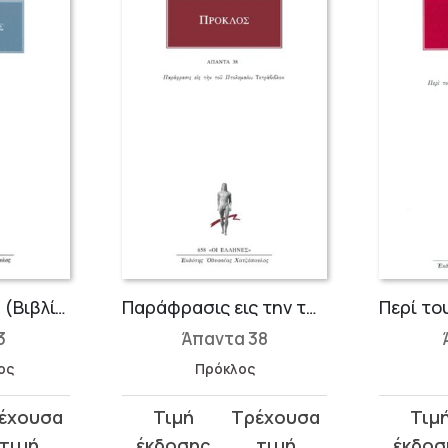
Ονειροκριτικά 3 (Βιβλία Γ΄-Ε΄)
Παράφρασις εις την του Πτολεμαίου Τετράβιβλον
3
Άπαντα 38
ος
Πρόκλος
Original
Η
Original
Η
price
τρέχουσα
price
τρέχου