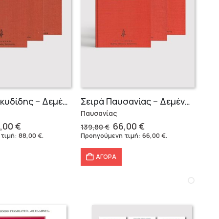
Σειρά Θουκυδίδης – Δεμένο (4 τόμοι)
Σειρά Παυσανίας – Δεμένο (3 τόμοι)
Παυσανίας
iginal
Η
Original
Η
,00
€
66,00
€
139,80
€
ice
τρέχουσα
price
τρέχουσα
 τιμή:
88,00
€
.
Προηγούμενη τιμή:
66,00
€
.
s:
τιμή
was:
τιμή
6,40 €.
είναι:
139,80 €.
είναι:
ΑΓΟΡΑ
88,00 €.
66,00 €.