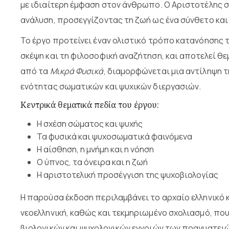
με ιδιαίτερη έμφαση στον άνθρωπο. Ο Αριστοτέλης σ
ανάλυση, προσεγγίζοντας τη ζωή ως ένα σύνθετο κα
Το έργο προτείνει έναν ολιστικό τρόπο κατανόησης 
σκέψη και τη φιλοσοφική αναζήτηση, και αποτελεί θε
από τα
Μικρά Φυσικά
, διαμορφώνεται μια αντίληψη
ενότητας σωματικών και ψυχικών διεργασιών.
Κεντρικά θεματικά πεδία του έργου:
Η σχέση σώματος και ψυχής
Τα φυσικά και ψυχοσωματικά φαινόμενα
Η αίσθηση, η μνήμη και η νόηση
Ο ύπνος, τα όνειρα και η ζωή
Η αριστοτελική προσέγγιση της ψυχοβιολογίας
Η παρούσα έκδοση περιλαμβάνει το αρχαίο ελληνικό 
νεοελληνική, καθώς και τεκμηριωμένο σχολιασμό, πο
βιολογικών και ψυχολογικών εννοιών των πραγματειώ