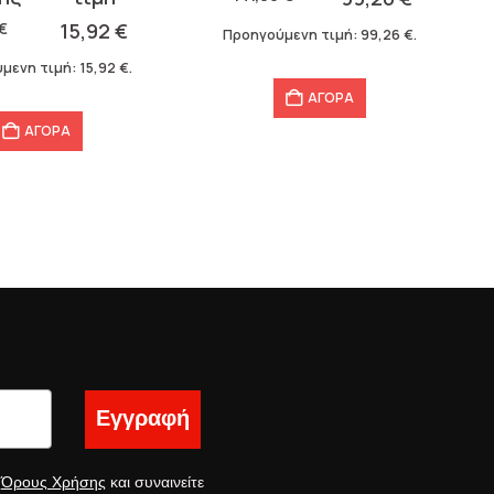
141,80 €.
είναι:
€
15,92
€
Προηγούμενη τιμή:
99,26
€
.
99,26 €.
μενη τιμή:
15,92
€
.
ΑΓΟΡΑ
ΑΓΟΡΑ
Εγγραφή
ς
Όρους Χρήσης
και συναινείτε