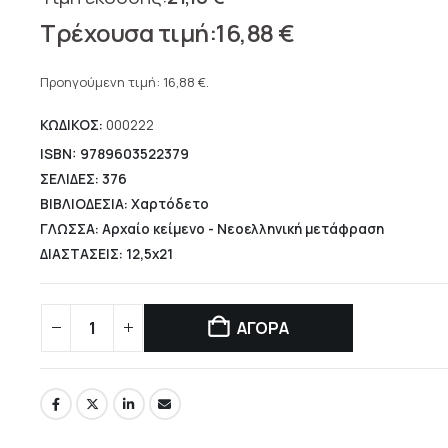
Original
16,88
€
price
Η
was:
τρέχουσα
Προηγούμενη τιμή:
16,88
€
.
21,10 €.
τιμή
ΚΩΔΙΚΟΣ:
000222
είναι:
16,88 €.
ISBN: 9789603522379
ΣΕΛΙΔΕΣ: 376
ΒΙΒΛΙΟΔΕΣΙΑ: Χαρτόδετο
ΓΛΩΣΣΑ: Αρχαίο κείμενο - Νεοελληνική μετάφραση
ΔΙΑΣΤΑΣΕΙΣ: 12,5x21
ΑΓΟΡΑ