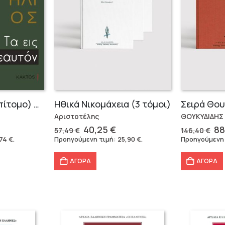
Τα Εις εαυτόν (Επίτομο) – Μάρκος Αυρήλιος
Ηθικά Νικομάχεια (3 τόμοι)
Αριστοτέλης
ΘΟΥΚΥΔΙΔΗΣ
Original
Η
Or
40,25
€
88
57,49
€
146,40
€
έχουσα
price
τρέχουσα
pr
,74
€
.
Προηγούμενη τιμή:
25,90
€
.
Προηγούμενη
μή
was:
τιμή
wa
αι:
57,49 €.
είναι:
14
ΑΓΟΡΑ
ΑΓΟΡΑ
74 €.
40,25 €.