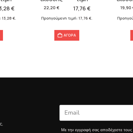
was:
τιμή
was:
τιμή
3,28
€
22,20
€
17,76
€
19,90
22,20 €.
είναι:
19,90 €.
είναι:
:
13,28
€
.
Προηγούμενη τιμή:
17,76
€
.
Προηγού
17,76 €.
15,92 €.
ΑΓΟΡΑ
ς,
Με την εγγραφή σας αποδέχεστε του