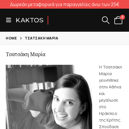
Δωρεάν μεταφορικά για παραγγελίες άνω των 25€
0
HOME
ΤΣΑΤΣΆΚΗ ΜΑΡΊΑ
Τσατσάκη Μαρία
Η Τσατσάκη
Μαρία
γεννήθηκε
στην Αθήνα
και
μεγάλωσε
στο
Ηράκλειο
της Κρήτης.
Σπούδασε