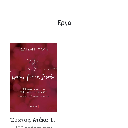
Έργα
Έρωτας. Aτάκα. Iστορία