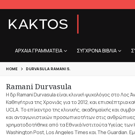
ΑΡΧΑΊΑ ΓΡΑΜΜΑΤΕΊΑ
ΣΎΓΧΡΟΝΑ ΒΙΒΛΊΑ
Σ
HOME
DURVASULA RAMANI S.
Ramani Durvasula
H δρ Ramani Durvasula είναι κλινική ψυχολόγος στο Λος
Καθηγήτρια της Χρονιάς για το 2012, και επισκέπτρια 
UCLA. Το επίκεντρο της κλινικής, ακαδημαϊκής και συμβ
και ανταγωνιστικών προσωπικοτήτων στις ανθρώπινες σχ
χρηματοδοτήθηκε από τα Εθνικά Ινστιτούτα Υγείας των ΗΠ
Washington Post, Los Angeles Times και The Guardian. 