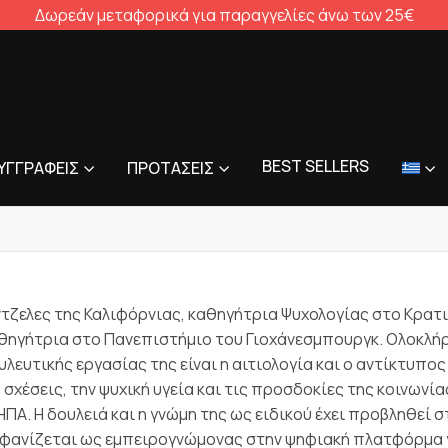
Δωρεάν μεταφορικά για παραγγελίες άνω των 25€
BEST SELLERS
ΥΓΓΡΑΦΕΊΣ
ΠΡΟΤΆΣΕΙΣ
 Άντζελες της Καλιφόρνιας, καθηγήτρια Ψυχολογίας στο Κρ
καθηγήτρια στο Πανεπιστήμιο του Γιοχάνεσμπουργκ. Ολοκλήρ
ουλευτικής εργασίας της είναι η αιτιολογία και ο αντίκτυπ
έσεις, την ψυχική υγεία και τις προσδοκίες της κοινωνία
Α. Η δουλειά και η γνώμη της ως ειδικού έχει προβληθεί σ
Εμφανίζεται ως εμπειρογνώμονας στην ψηφιακή πλατφόρμα για