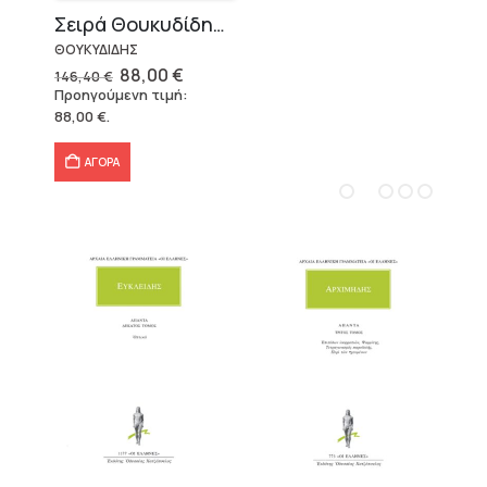
Σειρά Θουκυδίδης – Δεμένο (4 τόμοι)
ΘΟΥΚΥΔΙΔΗΣ
Original
Η
88,00
€
146,40
€
price
τρέχουσα
Προηγούμενη τιμή:
was:
τιμή
88,00
€
.
146,40 €.
είναι:
88,00 €.
ΑΓΟΡΑ