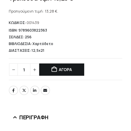
price
Η
was:
τρέχουσα
Προηγούμενη τιμή:
13,28
€
.
16,60 €.
τιμή
είναι:
ΚΩΔΙΚΟΣ:
001439
13,28 €.
ISBN: 9789603822363
ΣΕΛΙΔΕΣ: 256
ΒΙΒΛΙΟΔΕΣΙΑ: Χαρτόδετο
ΔΙΑΣΤΑΣΕΙΣ: 12,5x21
ΑΓΟΡΑ
ΠΕΡΙΓΡΑΦΉ