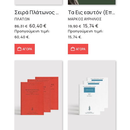
Σειρά Πλάτωνος Πολιτεία
Τα Εις εαυτόν (Επίτομο) – Μάρκος Αυρήλιος
ΠΛΑΤΩΝ
ΜΑΡΚΟΣ ΑΥΡΗΛΙΟΣ
Original
Η
Original
Η
60,40
€
15,74
€
86,31
€
19,90
€
price
τρέχουσα
price
τρέχουσα
Προηγούμενη τιμή:
Προηγούμενη τιμή:
was:
τιμή
was:
τιμή
60,40
€
.
15,74
€
.
86,31 €.
είναι:
19,90 €.
είναι:
60,40 €.
15,74 €.
ΑΓΟΡΑ
ΑΓΟΡΑ