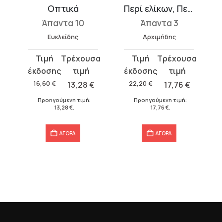
Οπτικά
Περί ελίκων, Περί ισορροπιών, Ψαμμίτης, Τετραγωνισμός παραβολής, Περί των οχουμένων, Λήμματα, Πρόβλημα βοεικόν
Άπαντα 10
Άπαντα 3
Ευκλείδης
Αρχιμήδης
Original
Η
Original
Η
price
τρέχουσα
price
τρέχουσα
was:
τιμή
was:
τιμή
16,60
€
13,28
€
22,20
€
17,76
€
16,60 €.
είναι:
22,20 €.
είναι:
Προηγούμενη τιμή:
Προηγούμενη τιμή:
13,28 €.
17,76 €.
13,28
€
.
17,76
€
.
ΑΓΟΡΑ
ΑΓΟΡΑ