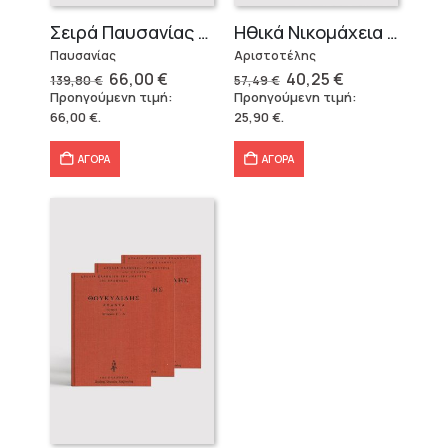
Σειρά Παυσανίας – Δεμένο (3 τόμοι)
Ηθικά Νικομάχεια (3 τόμοι)
Παυσανίας
Αριστοτέλης
Original
Η
Original
Η
66,00
€
40,25
€
139,80
€
57,49
€
price
τρέχουσα
price
τρέχουσα
Προηγούμενη τιμή:
Προηγούμενη τιμή:
was:
τιμή
was:
τιμή
66,00
€
.
25,90
€
.
139,80 €.
είναι:
57,49 €.
είναι:
66,00 €.
40,25 €.
ΑΓΟΡΑ
ΑΓΟΡΑ