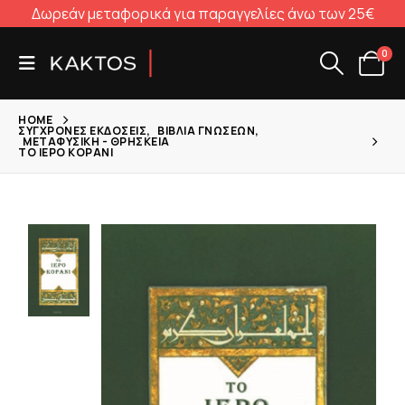
Δωρεάν μεταφορικά για παραγγελίες άνω των 25€
0
HOME
ΣΎΓΧΡΟΝΕΣ ΕΚΔΌΣΕΙΣ
,
ΒΙΒΛΊΑ ΓΝΏΣΕΩΝ
,
ΜΕΤΑΦΥΣΙΚΉ - ΘΡΗΣΚΕΊΑ
ΤΟ ΙΕΡΌ ΚΟΡΆΝΙ