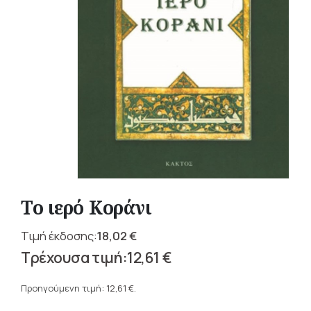
Το ιερό Κοράνι
18,02
€
Original
12,61
€
price
Η
was:
τρέχουσα
Προηγούμενη τιμή:
12,61
€
.
18,02 €.
τιμή