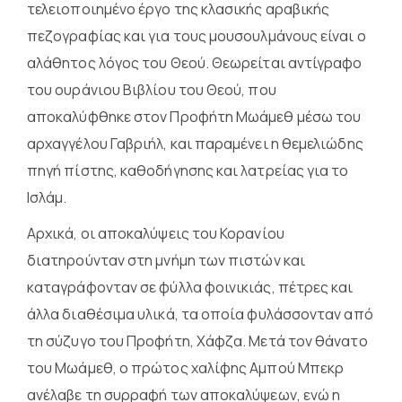
τελειοποιημένο έργο της κλασικής αραβικής
πεζογραφίας και για τους μουσουλμάνους είναι ο
αλάθητος λόγος του Θεού. Θεωρείται αντίγραφο
του ουράνιου Βιβλίου του Θεού, που
αποκαλύφθηκε στον Προφήτη Μωάμεθ μέσω του
αρχαγγέλου Γαβριήλ, και παραμένει η θεμελιώδης
πηγή πίστης, καθοδήγησης και λατρείας για το
Ισλάμ.
Αρχικά, οι αποκαλύψεις του Κορανίου
διατηρούνταν στη μνήμη των πιστών και
καταγράφονταν σε φύλλα φοινικιάς, πέτρες και
άλλα διαθέσιμα υλικά, τα οποία φυλάσσονταν από
τη σύζυγο του Προφήτη, Χάφζα. Μετά τον θάνατο
του Μωάμεθ, ο πρώτος χαλίφης Αμπού Μπεκρ
ανέλαβε τη συρραφή των αποκαλύψεων, ενώ η