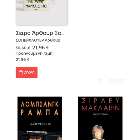
Σειρά Άρθουρ Σοπενχάουερ (3 βιβλία)
ΣΟΠΕΝΧΑΟΥΕΡ Άρθουρ
Original
Η
21,96
€
36,60
€
price
τρέχουσα
Προηγούμενη τιμή:
was:
τιμή
21,96
€
.
36,60 €.
είναι:
21,96 €.
ΑΓΟΡΑ