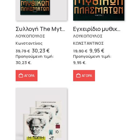
Εγχειρίδιο μυθικών πλασμάτων
Συλλογή The Mythologist (2 βιβλία)
ΛΟΥΚΟΠΟΥΛΟΣ
ΛΟΥΚΟΠΟΥΛΟΣ
ΚΩΝΣΤΑΝΤΙΝΟΣ
Κωνσταντίνος
Original
Η
Original
Η
9,95
€
30,23
€
19,90
€
39,79
€
price
τρέχουσα
price
τρέχουσα
Προηγούμενη τιμή:
Προηγούμενη τιμή:
was:
τιμή
was:
τιμή
9,95
€
.
30,23
€
.
19,90 €.
είναι:
39,79 €.
είναι:
9,95 €.
30,23 €.
ΑΓΟΡΑ
ΑΓΟΡΑ