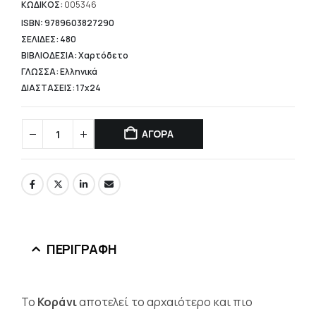
είναι:
ΚΩΔΙΚΟΣ:
005346
12,61 €.
ISBN: 9789603827290
ΣΕΛΙΔΕΣ: 480
ΒΙΒΛΙΟΔΕΣΙΑ: Χαρτόδετο
ΓΛΩΣΣΑ: Ελληνικά
ΔΙΑΣΤΑΣΕΙΣ: 17x24
ΑΓΟΡΑ
ΠΕΡΙΓΡΑΦΉ
Το
Κοράνι
αποτελεί το αρχαιότερο και πιο