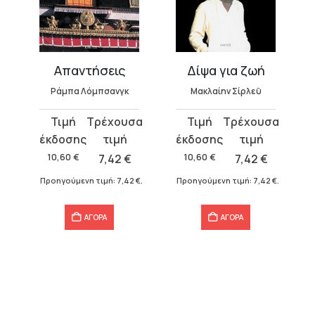
Απαντήσεις
Δίψα για ζωή
Ράμπα Λόμπσανγκ
Μακλαίην Σίρλεϋ
Original
Η
Original
Η
price
τρέχουσα
price
τρέχουσα
was:
τιμή
was:
τιμή
10,60
€
7,42
€
10,60
€
7,42
€
10,60 €.
είναι:
10,60 €.
είναι:
Προηγούμενη τιμή:
7,42
€
.
Προηγούμενη τιμή:
7,42
€
.
7,42 €.
7,42 €.
ΑΓΟΡΑ
ΑΓΟΡΑ