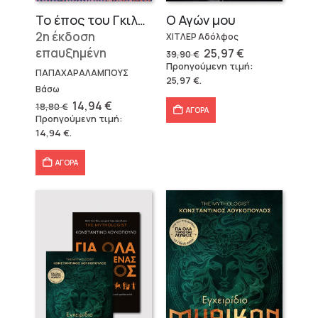
Το έπος του Γκιλγκαμές
Ο Αγών μου
2η έκδοση
ΧΙΤΛΕΡ Αδόλφος
επαυξημένη
Original
Η
25,97
€
39,90
€
price
τρέχουσα
Προηγούμενη τιμή:
was:
τιμή
ΠΑΠΑΧΑΡΑΛΑΜΠΟΥΣ
25,97
€
.
39,90 €.
είναι:
Βάσω
25,97 €.
Original
Η
14,94
€
18,80
€
ΑΓΟΡΑ
price
τρέχουσα
Προηγούμενη τιμή:
was:
τιμή
14,94
€
.
18,80 €.
είναι:
14,94 €.
ΑΓΟΡΑ