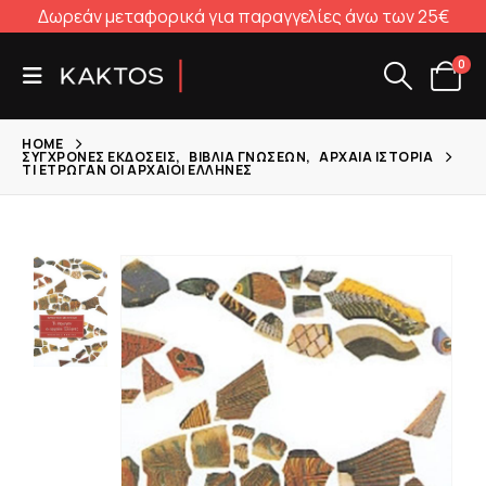
Δωρεάν μεταφορικά για παραγγελίες άνω των 25€
0
HOME
ΣΎΓΧΡΟΝΕΣ ΕΚΔΌΣΕΙΣ
,
ΒΙΒΛΊΑ ΓΝΏΣΕΩΝ
,
ΑΡΧΑΊΑ ΙΣΤΟΡΊΑ
ΤΙ ΈΤΡΩΓΑΝ ΟΙ ΑΡΧΑΊΟΙ ΈΛΛΗΝΕΣ