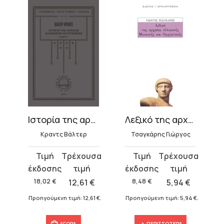
Ιστορία της αρχαίας ελληνικής λογοτεχνίας 1
Λεξικό της αρχαίας ελληνικής μουσικής και ορχηστικής
Κραντς Βάλτερ
Τσαγκάρης Γιώργος
Original
Η
Original
Η
price
τρέχουσα
price
τρέχουσα
was:
τιμή
was:
τιμή
18,02
€
12,61
€
8,48
€
5,94
€
18,02 €.
είναι:
8,48 €.
είναι:
€
.
Προηγούμενη τιμή:
12,61
€
.
Προηγούμενη τιμή:
5,94
€
.
12,61 €.
5,94 €.
ΑΓΟΡΑ
ΠΕΡΙΣΣΌΤΕΡΑ