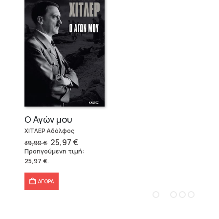
Ο Αγών μου
ΧΙΤΛΕΡ Αδόλφος
Original
Η
25,97
€
39,90
€
price
τρέχουσα
Προηγούμενη τιμή:
was:
τιμή
25,97
€
.
39,90 €.
είναι:
25,97 €.
ΑΓΟΡΑ