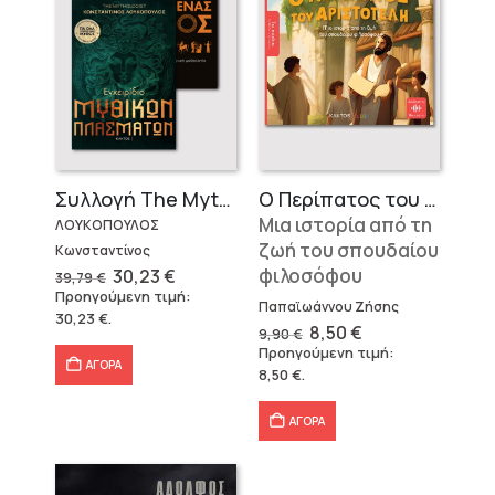
Ο Περίπατος του Αριστοτέλη
Συλλογή The Mythologist (2 βιβλία)
Μια ιστορία από τη
ΛΟΥΚΟΠΟΥΛΟΣ
ζωή του σπουδαίου
Κωνσταντίνος
φιλοσόφου
Original
Η
30,23
€
39,79
€
price
τρέχουσα
Προηγούμενη τιμή:
was:
τιμή
Παπαϊωάννου Ζήσης
30,23
€
.
39,79 €.
είναι:
Original
Η
8,50
€
9,90
€
30,23 €.
price
τρέχουσα
Προηγούμενη τιμή:
was:
τιμή
ΑΓΟΡΑ
8,50
€
.
9,90 €.
είναι:
8,50 €.
ΑΓΟΡΑ