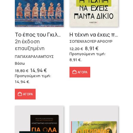
Το έπος του Γκιλγκαμές
Η τέχνη να έχεις πάντα δίκιο – Άρθουρ Σοπενχάουερ
2η έκδοση
ΣΟΠΕΝΧΑΟΥΕΡ ΑΡΘΟΥΡ
επαυξημένη
Original
Η
8,91
€
12,20
€
price
τρέχουσα
Προηγούμενη τιμή:
was:
τιμή
ΠΑΠΑΧΑΡΑΛΑΜΠΟΥΣ
8,91
€
.
12,20 €.
είναι:
Βάσω
8,91 €.
Original
Η
14,94
€
18,80
€
ΑΓΟΡΑ
price
τρέχουσα
Προηγούμενη τιμή:
was:
τιμή
14,94
€
.
18,80 €.
είναι:
14,94 €.
ΑΓΟΡΑ