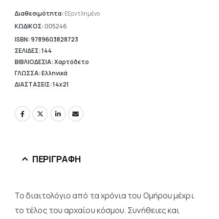
τιμή
είναι:
Διαθεσιμότητα:
Εξαντλημένο
6,68 €.
ΚΩΔΙΚΟΣ:
005246
ISBN: 9789603828723
ΣΕΛΙΔΕΣ: 144
ΒΙΒΛΙΟΔΕΣΙΑ: Χαρτόδετο
ΓΛΩΣΣΑ: Ελληνικά
ΔΙΑΣΤΑΣΕΙΣ: 14x21
ΠΕΡΙΓΡΑΦΉ
Το διαιτολόγιο από τα χρόνια του Ομήρου μέχρι
το τέλος του αρχαίου κόσμου. Συνήθειες και