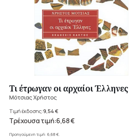
Τι έτρωγαν οι αρχαίοι Έλληνες
Μότσιας Χρήστος
9,54
€
Original
6,68
€
price
Η
was:
τρέχουσα
Προηγούμενη τιμή:
6,68
€
.
9,54 €.