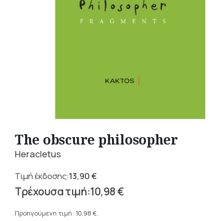
The obscure philosopher
Heracletus
13,90
€
Original
10,98
€
price
Η
was:
τρέχουσα
Προηγούμενη τιμή:
10,98
€
.
13,90 €.