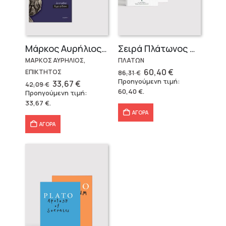
Μάρκος Αυρήλιος & Επίκτητος (Επίτομα)
Σειρά Πλάτωνος Πολιτεία
ΜΑΡΚΟΣ ΑΥΡΗΛΙΟΣ,
ΠΛΑΤΩΝ
Original
Η
60,40
€
ΕΠΙΚΤΗΤΟΣ
86,31
€
price
τρέχουσα
Προηγούμενη τιμή:
Original
Η
33,67
€
42,09
€
was:
τιμή
price
τρέχουσα
60,40
€
.
Προηγούμενη τιμή:
86,31 €.
είναι:
was:
τιμή
60,40 €.
33,67
€
.
42,09 €.
είναι:
33,67 €.
ΑΓΟΡΑ
ΑΓΟΡΑ