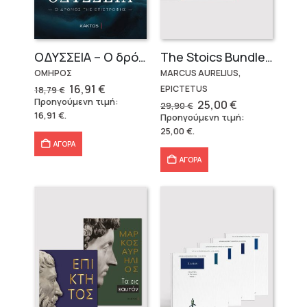
OΔΥΣΣΕΙΑ – Ο δρόμος της επιστροφής
The Stoics Bundle (2 volumes)
ΟΜΗΡΟΣ
MARCUS AURELIUS,
Original
Η
16,91
€
EPICTETUS
18,79
€
price
τρέχουσα
Προηγούμενη τιμή:
Original
Η
25,00
€
29,90
€
was:
τιμή
price
τρέχουσα
16,91
€
.
Προηγούμενη τιμή:
18,79 €.
είναι:
was:
τιμή
16,91 €.
25,00
€
.
29,90 €.
είναι:
25,00 €.
ΑΓΟΡΑ
ΑΓΟΡΑ