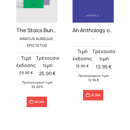
 volumes)
The Stoics Bundle (2 volumes)
An Anthology on Freedom
MARCUS AURELIUS,
-
EPICTETUS
Original
Η
Original
Η
price
τρέχουσα
price
τρέχουσα
was:
τιμή
15,90
€
12,95
€
was:
τιμή
15,90 €.
είναι:
29,90
€
25,00
€
Προηγούμενη τιμή:
29,90 €.
είναι:
12,95 €.
12,95
€
.
Προηγούμενη τιμή:
25,00 €.
25,00
€
.
ΑΓΟΡΑ
ΑΓΟΡΑ