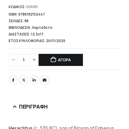
τιμή
είναι:
ΚΩΔΙΚΟΣ:
006181
10,98 €.
ISBN: 9786182152447
ΣΕΛΙΔΕΣ: 88
ΒΙΒΛΙΟΔΕΣΙΑ: Χαρτόδετο
ΔΙΑΣΤΑΣΕΙΣ: 12,5x17
ΕΤΟΣ ΚΥΚΛΟΦΟΡΙΑΣ: 20/11/2025
ΑΓΟΡΑ
ΠΕΡΙΓΡΑΦΉ
Heraclitus
(c. 535 BC), son of Bloson of Ephesus,