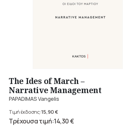
The Ides of March –
Narrative Management
PAPADIMAS Vangelis
15,90
€
Original
14,30
€
price
Η
was: