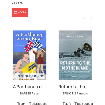
was:
τιμή
21,96
€
.
36,60 €.
είναι:
21,96 €.
ΑΓΟΡΑ
A Parthenon on Our Roof
Return to the Motherland
BARBER Peter
SPILIOTIS Panagis
Original
Η
Original
Η