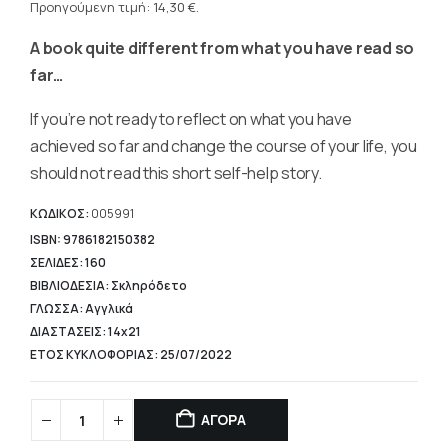
τρέχουσα
Προηγούμενη τιμή:
14,30
€
.
15,90 €.
τιμή
A book quite different from what you have read so
είναι:
14,30 €.
far…
If you’re not ready to reflect on what you have
achieved so far and change the course of your life, you
should not read this short self-help story.
ΚΩΔΙΚΟΣ:
005991
ISBN: 9786182150382
ΣΕΛΙΔΕΣ: 160
ΒΙΒΛΙΟΔΕΣΙΑ: Σκληρόδετο
ΓΛΩΣΣΑ: Αγγλικά
ΔΙΑΣΤΑΣΕΙΣ: 14x21
ΕΤΟΣ ΚΥΚΛΟΦΟΡΙΑΣ: 25/07/2022
ΑΓΟΡΑ