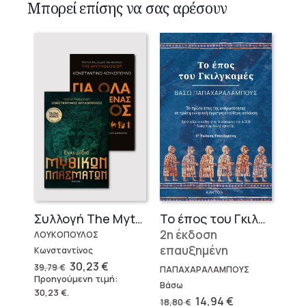
Μπορεί επίσης να σας αρέσουν
Το έπος του Γκιλγκαμές
Συλλογή The Mythologist (2 βιβλία)
2η έκδοση
ΛΟΥΚΟΠΟΥΛΟΣ
επαυξημένη
Κωνσταντίνος
Original
Η
30,23
€
39,79
€
ΠΑΠΑΧΑΡΑΛΑΜΠΟΥΣ
price
τρέχουσα
Προηγούμενη τιμή:
was:
τιμή
Βάσω
30,23
€
.
39,79 €.
είναι:
Original
Η
14,94
€
18,80
€