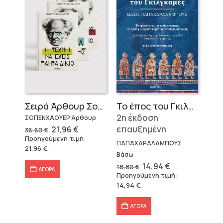
Σειρά Άρθουρ Σοπενχάουερ (3 βιβλία)
Το έπος του Γκιλγκαμές
2η έκδοση
ΣΟΠΕΝΧΑΟΥΕΡ Άρθουρ
Original
Η
επαυξημένη
21,96
€
36,60
€
price
τρέχουσα
Προηγούμενη τιμή:
was:
τιμή
ΠΑΠΑΧΑΡΑΛΑΜΠΟΥΣ
21,96
€
.
36,60 €.
είναι:
Βάσω
21,96 €.
Original
Η
14,94
€
18,80
€
ΑΓΟΡΑ
price
τρέχουσα
Προηγούμενη τιμή:
was:
τιμή
14,94
€
.
18,80 €.
είναι:
14,94 €.
ΑΓΟΡΑ