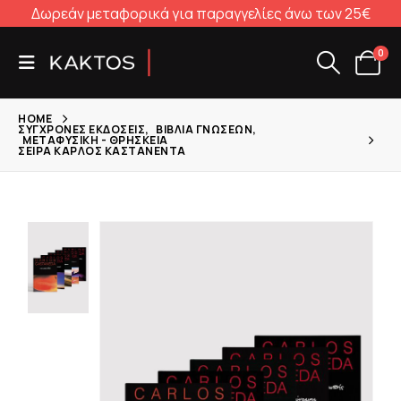
Δωρεάν μεταφορικά για παραγγελίες άνω των 25€
0
HOME
ΣΎΓΧΡΟΝΕΣ ΕΚΔΌΣΕΙΣ
,
ΒΙΒΛΊΑ ΓΝΏΣΕΩΝ
,
ΜΕΤΑΦΥΣΙΚΉ - ΘΡΗΣΚΕΊΑ
ΣΕΙΡΆ ΚΆΡΛΟΣ ΚΑΣΤΑΝΈΝΤΑ