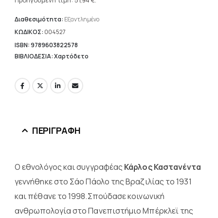
τρέχουσα
Προηγούμενη τιμή:
51,94
€
.
74,20 €.
τιμή
είναι:
Διαθεσιμότητα:
Εξαντλημένο
51,94 €.
ΚΩΔΙΚΟΣ:
004527
ISBN: 9789603822578
ΒΙΒΛΙΟΔΕΣΙΑ: Χαρτόδετο
ΠΕΡΙΓΡΑΦΉ
Ο εθνολόγος και συγγραφέας
Κάρλος Καστανέντα
γεννήθηκε στο Σάο Πάολο της Βραζιλίας το 1931
και πέθανε το 1998.Σπούδασε κοινωνική
ανθρωπολογία στο Πανεπιστήμιο Μπέρκλεϊ της