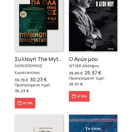
Ο Αγών μου
Συλλογή The Mythologist (2 βιβλία)
ΧΙΤΛΕΡ Αδόλφος
ΛΟΥΚΟΠΟΥΛΟΣ
Original
Η
25,97
€
Κωνσταντίνος
39,90
€
price
τρέχουσα
Προηγούμενη τιμή:
Original
Η
30,23
€
39,79
€
was:
τιμή
price
τρέχουσα
25,97
€
.
Προηγούμενη τιμή:
39,90 €.
είναι:
was:
τιμή
25,97 €.
30,23
€
.
39,79 €.
είναι:
30,23 €.
ΑΓΟΡΑ
ΑΓΟΡΑ