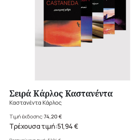
Σειρά Κάρλος Καστανέντα
Καστανέντα Κάρλος
74,20
€
Original
51,94
€
price
Η
was: