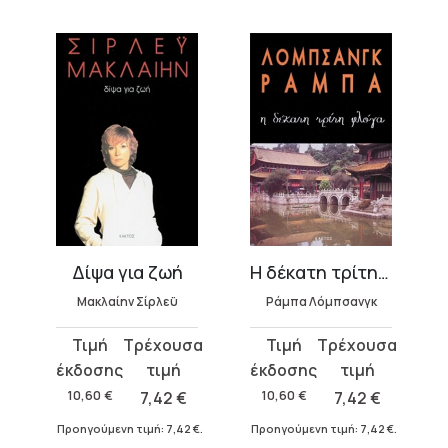
Δίψα για ζωή
Η δέκατη τρίτη φλόγα
Μακλαίην Σίρλεϋ
Ράμπα Λόμπσανγκ
Original
Η
Original
Η
ϊν
price
τρέχουσα
price
τρέχουσα
was:
τιμή
was:
τιμή
10,60
€
7,42
€
10,60
€
7,42
€
10,60 €.
είναι:
10,60 €.
είναι:
Προηγούμενη τιμή:
7,42
€
.
Προηγούμενη τιμή:
7,42
€
.
7,42 €.
7,42 €.