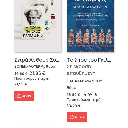
Σειρά Άρθουρ Σοπενχάουερ (3 βιβλία)
Το έπος του Γκιλγκαμές
2η έκδοση
ΣΟΠΕΝΧΑΟΥΕΡ Άρθουρ
Original
Η
επαυξημένη
21,96
€
36,60
€
price
τρέχουσα
Προηγούμενη τιμή:
was:
τιμή
ΠΑΠΑΧΑΡΑΛΑΜΠΟΥΣ
21,96
€
.
36,60 €.
είναι:
Βάσω
21,96 €.
Original
Η
14,94
€
18,80
€
ΑΓΟΡΑ
price
τρέχουσα
Προηγούμενη τιμή:
was:
τιμή
14,94
€
.
18,80 €.
είναι:
14,94 €.
ΑΓΟΡΑ