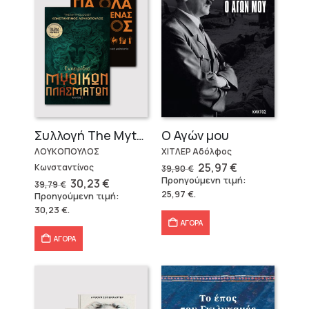
Ο Αγών μου
Συλλογή The Mythologist (2 βιβλία)
ΧΙΤΛΕΡ Αδόλφος
ΛΟΥΚΟΠΟΥΛΟΣ
Original
Η
25,97
€
Κωνσταντίνος
39,90
€
price
τρέχουσα
Προηγούμενη τιμή:
Original
Η
30,23
€
39,79
€
was:
τιμή
price
τρέχουσα
25,97
€
.
Προηγούμενη τιμή:
39,90 €.
είναι:
was:
τιμή
25,97 €.
30,23
€
.
39,79 €.
είναι:
30,23 €.
ΑΓΟΡΑ
ΑΓΟΡΑ