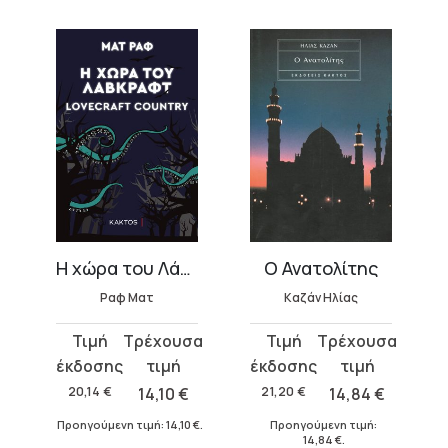
(3 ΤΟΜΟΙ)
Η χώρα του Λάβκραφτ
Ο Ανατολίτης
Ραφ Ματ
Καζάν Ηλίας
Original
Η
Original
Η
price
τρέχουσα
price
τρέχουσα
was:
τιμή
was:
τιμή
20,14
€
14,10
€
21,20
€
14,84
€
20,14 €.
είναι:
21,20 €.
είναι:
Προηγούμενη τιμή:
14,10
€
.
Προηγούμενη τιμή:
14,10 €.
14,84 €.
14,84
€
.