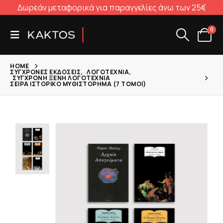
Δωρεάν μεταφορικά για παραγγελίες άνω των 25€
0
HOME
ΣΎΓΧΡΟΝΕΣ ΕΚΔΌΣΕΙΣ
,
ΛΟΓΟΤΕΧΝΊΑ
,
ΣΎΓΧΡΟΝΗ ΞΈΝΗ ΛΟΓΟΤΕΧΝΊΑ
ΣΕΙΡΆ ΙΣΤΟΡΙΚΌ ΜΥΘΙΣΤΌΡΗΜΑ (7 ΤΌΜΟΙ)