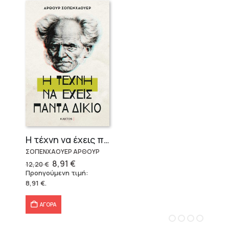
Η τέχνη να έχεις πάντα δίκιο – Άρθουρ Σοπενχάουερ
ΣΟΠΕΝΧΑΟΥΕΡ ΑΡΘΟΥΡ
Original
Η
8,91
€
12,20
€
price
τρέχουσα
Προηγούμενη τιμή:
was:
τιμή
8,91
€
.
12,20 €.
είναι:
8,91 €.
ΑΓΟΡΑ