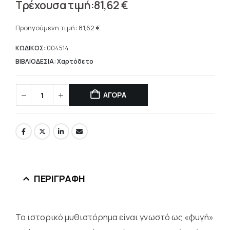
Original
81,62
€
price
Η
was:
τρέχουσα
Προηγούμενη τιμή:
81,62
€
.
116,60 €.
τιμή
είναι:
ΚΩΔΙΚΟΣ:
004514
81,62 €.
ΒΙΒΛΙΟΔΕΣΙΑ: Χαρτόδετο
ΑΓΟΡΑ
ΠΕΡΙΓΡΑΦΉ
Το ιστορικό µυθιστόρηµα είναι γνωστό ως «φυγή»