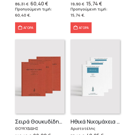
Original
Η
Original
Η
60,40
€
15,74
€
86,31
€
19,90
€
price
τρέχουσα
price
τρέχουσα
Προηγούμενη τιμή:
Προηγούμενη τιμή:
was:
τιμή
was:
τιμή
60,40
€
.
15,74
€
.
86,31 €.
είναι:
19,90 €.
είναι:
60,40 €.
15,74 €.
ΑΓΟΡΑ
ΑΓΟΡΑ
Σειρά Θουκυδίδης – Δεμένο (4 τόμοι)
Ηθικά Νικομάχεια (3 τόμοι)
ΘΟΥΚΥΔΙΔΗΣ
Αριστοτέλης