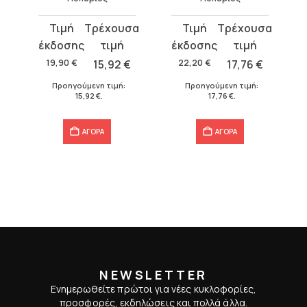
Original
Η
Original
Η
price
τρέχουσα
price
τρέχουσα
was:
τιμή
was:
τιμή
19,90
€
15,92
€
22,20
€
17,76
€
19,90 €.
είναι:
22,20 €.
είναι:
Προηγούμενη τιμή:
Προηγούμενη τιμή:
15,92 €.
17,76 €.
15,92
€
.
17,76
€
.
ΑΓΟΡΑ
ΑΓΟΡΑ
NEWSLETTER
Ενημερωθείτε πρώτοι για νέες κυκλοφορίες,
προσφορές, εκδηλώσεις και πολλά άλλα.