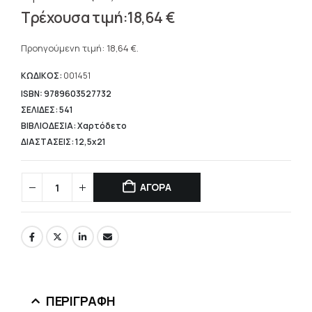
Original
18,64
€
price
Η
was:
τρέχουσα
Προηγούμενη τιμή:
18,64
€
.
23,30 €.
τιμή
είναι:
ΚΩΔΙΚΟΣ:
001451
18,64 €.
ISBN: 9789603527732
ΣΕΛΙΔΕΣ: 541
ΒΙΒΛΙΟΔΕΣΙΑ: Χαρτόδετο
ΔΙΑΣΤΑΣΕΙΣ: 12,5x21
ΑΓΟΡΑ
ΠΕΡΙΓΡΑΦΉ