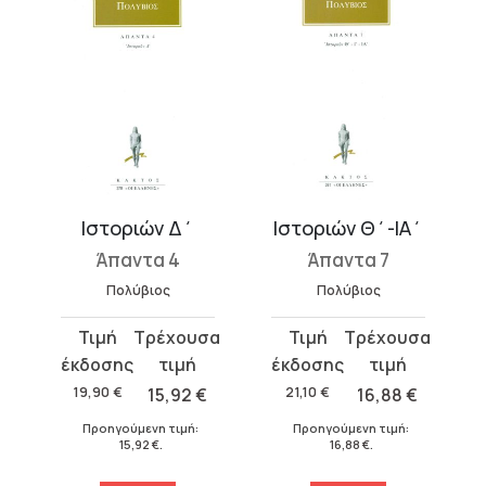
Ιστοριών Δ΄
Ιστοριών Θ΄-ΙΑ΄
Άπαντα 4
Άπαντα 7
Πολύβιος
Πολύβιος
Original
Η
Original
Η
price
τρέχουσα
price
τρέχουσα
was:
τιμή
was:
τιμή
19,90
€
15,92
€
21,10
€
16,88
€
19,90 €.
είναι:
21,10 €.
είναι:
€
.
Προηγούμενη τιμή:
Προηγούμενη τιμή:
15,92 €.
16,88 €.
15,92
€
.
16,88
€
.