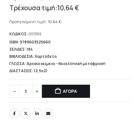
Original
10,64
€
price
Η
was:
τρέχουσα
Προηγούμενη τιμή:
10,64
€
.
13,30 €.
τιμή
είναι:
ΚΩΔΙΚΟΣ:
001365
10,64 €.
ISBN: 9789603525660
ΣΕΛΙΔΕΣ: 184
ΒΙΒΛΙΟΔΕΣΙΑ: Χαρτόδετο
ΓΛΩΣΣΑ: Αρχαίο κείμενο - Νεοελληνική μετάφραση
ΔΙΑΣΤΑΣΕΙΣ: 12,5x21
ΑΓΟΡΑ