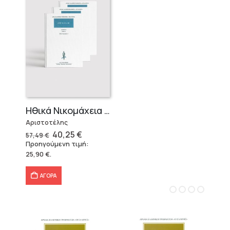
Ηθικά Νικομάχεια (3 τόμοι)
Αριστοτέλης
Original
Η
40,25
€
57,49
€
price
τρέχουσα
Προηγούμενη τιμή:
was:
τιμή
25,90
€
.
57,49 €.
είναι:
40,25 €.
ΑΓΟΡΑ