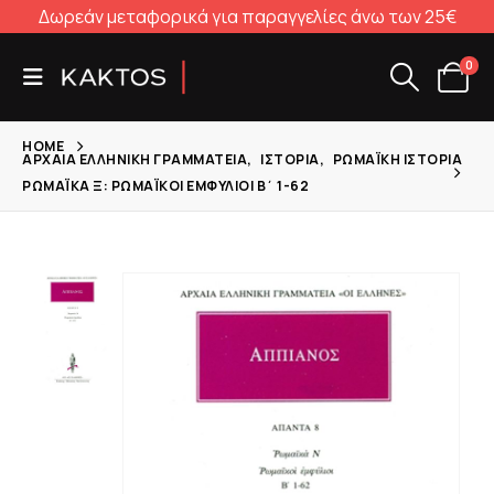
Δωρεάν μεταφορικά για παραγγελίες άνω των 25€
0
HOME
ΑΡΧΑΊΑ ΕΛΛΗΝΙΚΉ ΓΡΑΜΜΑΤΕΊΑ
,
ΙΣΤΟΡΊΑ
,
ΡΩΜΑΪΚΉ ΙΣΤΟΡΊΑ
ΡΩΜΑΪΚΆ Ξ: ΡΩΜΑΪΚΟΊ ΕΜΦΎΛΙΟΙ Β΄ 1-62