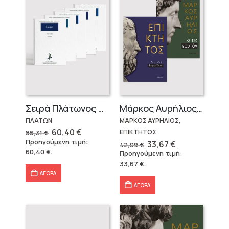
Σειρά Πλάτωνος Πολιτεία
Μάρκος Αυρήλιος & Επίκτητος (Επίτομα)
ΠΛΑΤΩΝ
ΜΑΡΚΟΣ ΑΥΡΗΛΙΟΣ,
Original
Η
60,40
€
ΕΠΙΚΤΗΤΟΣ
86,31
€
price
τρέχουσα
Προηγούμενη τιμή:
Original
Η
33,67
€
42,09
€
was:
τιμή
price
τρέχουσα
60,40
€
.
Προηγούμενη τιμή:
86,31 €.
είναι:
was:
τιμή
60,40 €.
33,67
€
.
42,09 €.
είναι:
33,67 €.
ΑΓΟΡΑ
ΑΓΟΡΑ