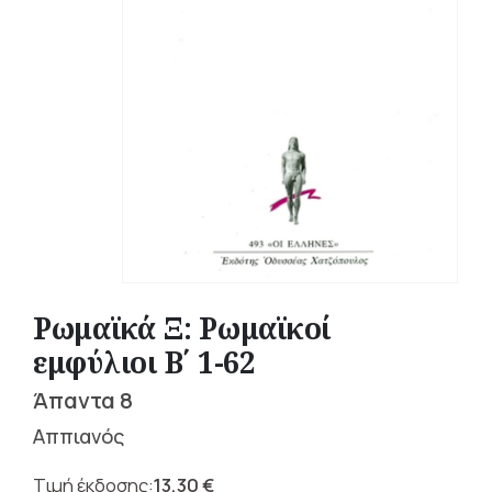
Ρωμαϊκά Ξ: Ρωμαϊκοί
εμφύλιοι Β΄ 1-62
Άπαντα 8
Αππιανός
13,30
€