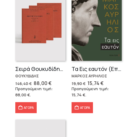
Σειρά Θουκυδίδης – Δεμένο (4 τόμοι)
Τα Εις εαυτόν (Επίτομο) – Μάρκος Αυρήλιος
ΘΟΥΚΥΔΙΔΗΣ
ΜΑΡΚΟΣ ΑΥΡΗΛΙΟΣ
Original
Η
Original
Η
88,00
€
15,74
€
146,40
€
19,90
€
price
τρέχουσα
price
τρέχουσα
Προηγούμενη τιμή:
Προηγούμενη τιμή:
was:
τιμή
was:
τιμή
88,00
€
.
15,74
€
.
146,40 €.
είναι:
19,90 €.
είναι:
88,00 €.
15,74 €.
ΑΓΟΡΑ
ΑΓΟΡΑ