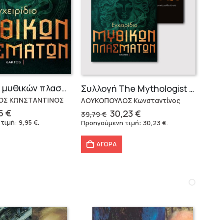
Εγχειρίδιο μυθικών πλασμάτων
Συλλογή The Mythologist (2 βιβλία)
ΟΣ ΚΩΝΣΤΑΝΤΙΝΟΣ
ΛΟΥΚΟΠΟΥΛΟΣ Κωνσταντίνος
ginal
Η
Original
Η
95
€
30,23
€
39,79
€
ce
τρέχουσα
price
τρέχουσα
 τιμή:
9,95
€
.
Προηγούμενη τιμή:
30,23
€
.
:
τιμή
was:
τιμή
90 €.
είναι:
39,79 €.
είναι:
ΑΓΟΡΑ
9,95 €.
30,23 €.