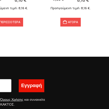
8,16
€
8,16
€
11,66 €.
είναι:
ύμενη τιμή:
8,16
€
.
Προηγούμενη τιμή:
8,16
€
.
8,16 €.
ΠΕΡΙΣΣΌΤΕΡΑ
ΑΓΟΡΑ
Εγγραφή
ς
Όρους Χρήσης
και συναινείτε
ς ΚΑΚΤΟΣ.