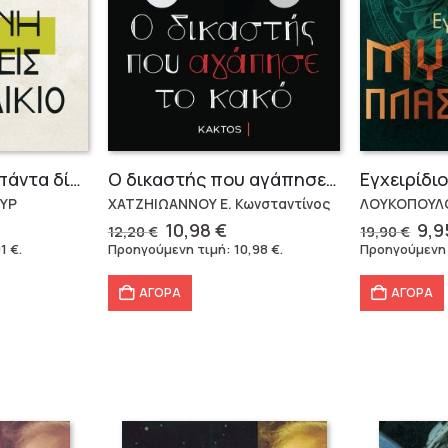
Η τέχνη να έχεις πάντα δίκιο – Άρθουρ Σοπενχάουερ
Ο δικαστής που αγάπησε το κακό
ΥΡ
ΧΑΤΖΗΙΩΑΝΝΟΥ Ε. Κωνσταντίνος
ΛΟΥΚΟΠΟΥΛ
Original
Η
Ori
10,98
€
9,
12,20
€
19,90
€
χουσα
price
τρέχουσα
pri
91
€
.
Προηγούμενη τιμή:
10,98
€
.
Προηγούμενη
ή
was:
τιμή
was
ι:
12,20 €.
είναι:
19,
ΑΓΟΡΑ
ΑΓΟΡΑ
 €.
10,98 €.