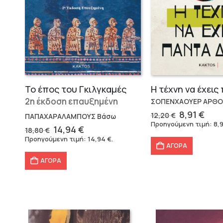
Το έπος του Γκιλγκαμές
2η έκδοση επαυξημένη
ΣΟΠΕΝΧΑΟΥΕΡ ΑΡΘΟ
Original
Η
8,91
€
12,20
€
ΠΑΠΑΧΑΡΑΛΑΜΠΟΥΣ Βάσω
price
τρέ
Προηγούμενη τιμή:
8,
Original
Η
14,94
€
18,80
€
was:
τιμ
price
τρέχουσα
Προηγούμενη τιμή:
14,94
€
.
12,20 €.
είνα
was:
τιμή
ΑΓΟΡΑ
8,91
18,80 €.
είναι:
ΑΓΟΡΑ
14,94 €.