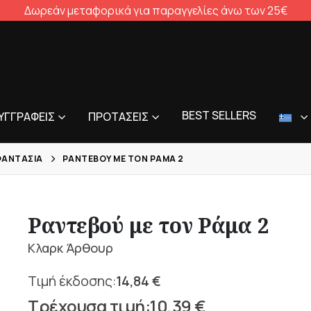
Δωρεάν μεταφορικά για παραγγελίες άνω των 25€
BEST SELLERS
ΥΓΓΡΑΦΕΊΣ
ΠΡΟΤΆΣΕΙΣ
ΦΑΝΤΑΣΙΑ
ΡΑΝΤΕΒΟΎ ΜΕ ΤΟΝ ΡΆΜΑ 2
Ραντεβού με τον Ράμα 2
Κλαρκ Άρθουρ
14,84
€
Original
10,39
€