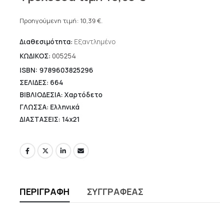
price
Η
was:
τρέχουσα
Προηγούμενη τιμή:
10,39
€
.
14,84 €.
τιμή
Διαθεσιμότητα:
Εξαντλημένο
είναι:
10,39 €.
ΚΩΔΙΚΟΣ:
005254
ISBN: 9789603825296
ΣΕΛΙΔΕΣ: 664
ΒΙΒΛΙΟΔΕΣΙΑ: Χαρτόδετο
ΓΛΩΣΣΑ: Ελληνικά
ΔΙΑΣΤΑΣΕΙΣ: 14x21
ΠΕΡΙΓΡΑΦΉ
ΣΥΓΓΡΑΦΈΑΣ