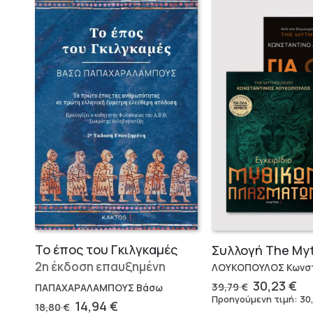
Το έπος του Γκιλγκαμές
2η έκδοση επαυξημένη
ΛΟΥΚΟΠΟΥΛΟΣ Κωνστ
Original
Η
30,23
€
39,79
€
ΠΑΠΑΧΑΡΑΛΑΜΠΟΥΣ Βάσω
price
τρ
Προηγούμενη τιμή:
30
Original
Η
14,94
€
18,80
€
was:
τι