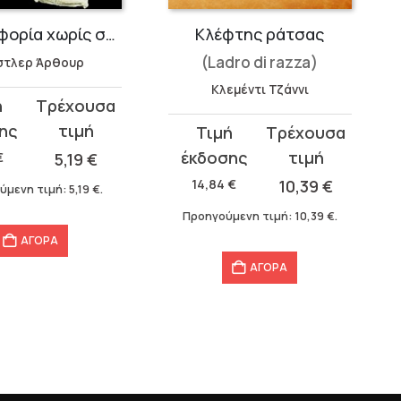
Σταυροφορία χωρίς σταυρό
Κλέφτης ράτσας
(Ladro di razza)
στλερ Άρθουρ
Κλεμέντι Τζάννι
σα
Original
Η
price
τρέχουσα
€
5,19
€
was:
τιμή
14,84
€
10,39
€
ύμενη τιμή:
5,19
€
.
14,84 €.
είναι:
Προηγούμενη τιμή:
10,39
€
.
10,39 €.
ΑΓΟΡΑ
ΑΓΟΡΑ