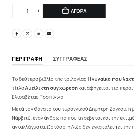
ΑΓΟΡΑ
ΠΕΡΙΓΡΑΦΉ
ΣΥΓΓΡΑΦΈΑΣ
Το δεύτερο βιβλίο τής τριλογίας
Η γυναίκα που λαχ
τίτλο
Αμείλικτη συγχώρεση
και αφηγείται τις περα
Ελισαβέτας Τροπίνινα.
Μετά τον θάνατο του τυραννικού Δημήτρη Ζάγκου, η μ
Νάρβιτζ, έναν άνθρωπο που τη σέβεται και την εκτιμ
ανταλλάγματα. Ωστόσο, η Λίζα δεν εγκαταλείπει την 