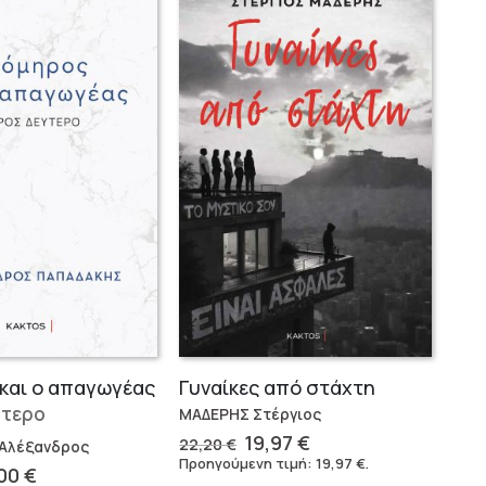
και ο απαγωγέας
Γυναίκες από στάχτη
ύτερο
ΜΑΔΕΡΗΣ Στέργιος
Original
Η
19,97
€
22,20
€
Αλέξανδρος
price
τρέχουσα
Προηγούμενη τιμή:
19,97
€
.
ginal
Η
,00
€
was:
τιμή