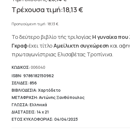
Original
18,13
€
price
Η
was:
τρέχουσα
Προηγούμενη τιμή:
18,13
€
.
20,14 €.
τιμή
Το δεύτερο βιβλίο τής τριλογίας
Η γυναίκα που
είναι:
18,13 €.
Γκραφ
έχει τίτλο
Αμείλικτη συγχώρεση
και αφηγ
πρωταγωνίστριας Ελισαβέτας Τροπίνινα.
ΚΩΔΙΚΟΣ:
006040
ISBN: 9786182150962
ΣΕΛΙΔΕΣ: 856
ΒΙΒΛΙΟΔΕΣΙΑ: Χαρτόδετο
ΜΕΤΑΦΡΑΣΗ: Αντώνης Ξανθόπουλος
ΓΛΩΣΣΑ: Ελληνικά
ΔΙΑΣΤΑΣΕΙΣ: 14 x 21
ΕΤΟΣ ΚΥΚΛΟΦΟΡΙΑΣ: 04/04/2023