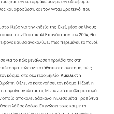
 τους και την καταρράκωσαν με την αδιαφορία
ος και αφοσίωση, και τον Άνταμ Ερατεινό, που
 στο Κίεβο για την κηδεία της. Εκεί, μέσα σε λίγους
μετάσχει στην Πορτοκαλί Επανάσταση του 2004, θα
ε φόνο και θα ανακαλύψει πως περιμένει το παιδί
ησε για το πώς μεγάλωσε η ηρωίδα της στη
απέτασμα, πώς αντιστάθηκε στο σύστημα, πώς
τον κόσμο, στο δεύτερο βιβλίο,
Αμείλικτη
Ευρώπη, θέλει να κατανοήσει τον κόσμο. Η ζωή, η
 – τι σημαίνουν όλα αυτά; Με συνεχή προβληματισμό
ν οποίο αποκαλεί Δάσκαλο, η Ελισαβέτα Τροπίνινα
ήσει λάθος δρόμο. Εν γνώσει τους και με τη
ηση των κρατών τους και από την επικοινωνία