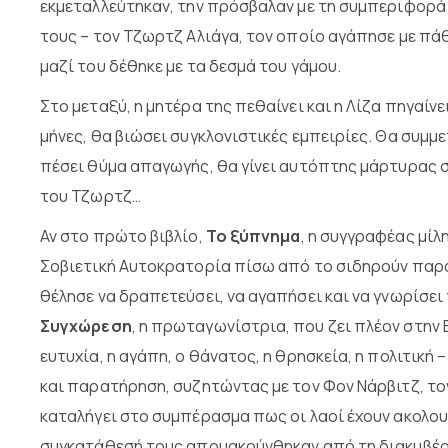
εκμεταλλεύτηκαν, την πρόσβαλαν με τη συμπεριφορά
τους – τον Τζωρτζ Αλιάγα, τον οποίο αγάπησε με πάθ
μαζί του δέθηκε με τα δεσμά του γάμου.
Στο μεταξύ, η μητέρα της πεθαίνει και η Λίζα πηγαίνει
μήνες, θα βιώσει συγκλονιστικές εμπειρίες. Θα συμ
πέσει θύμα απαγωγής, θα γίνει αυτόπτης μάρτυρας σ
του Τζωρτζ…
Αν στο πρώτο βιβλίο,
Το ξύπνημα
, η συγγραφέας μίλ
Σοβιετική Αυτοκρατορία πίσω από το σιδηρούν παρ
θέλησε να δραπετεύσει, να αγαπήσει και να γνωρίσει 
Συγχώρεση
, η πρωταγωνίστρια, που ζει πλέον στην 
ευτυχία, η αγάπη, ο θάνατος, η θρησκεία, η πολιτική
και παρατήρηση, συζητώντας με τον Φον Νάρβιτζ, το
καταλήγει στο συμπέρασμα πως οι λαοί έχουν ακολουθ
συγκατάθεσή τους απομακρύνθηκαν από τη διακυβέρν