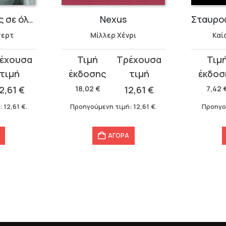
Αποχαιρετισμός σε όλα αυτά
Nexus
περτ
Μίλλερ Χένρι
Καί
Original
Η
Original
Η
price
τρέχουσα
price
τρέχου
was:
τιμή
was:
τιμή
2,61
€
18,02
€
12,61
€
7,42
18,02 €.
είναι:
7,42 €.
είναι:
:
12,61
€
.
Προηγούμενη τιμή:
12,61
€
.
Προηγο
12,61 €.
5,19 €.
ΑΓΟΡΑ