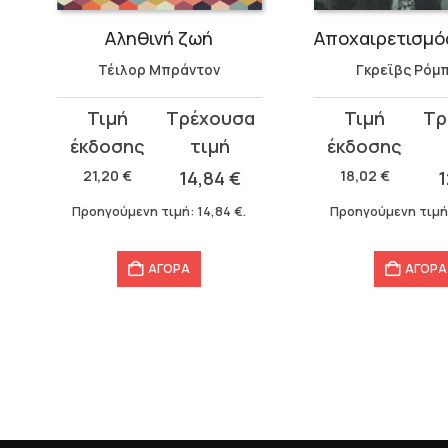
Αληθινή ζωή
Τέιλορ Μπράντον
Γκρεϊβς Ρόμ
Original
Η
Original
Η
price
τρέχουσα
price
τρέχουσα
was:
τιμή
was:
τιμή
21,20
€
14,84
€
18,02
€
1
21,20 €.
είναι:
18,02 €.
είναι:
Προηγούμενη τιμή:
14,84
€
.
Προηγούμενη τιμή
14,84 €.
12,61 €.
ΑΓΟΡΑ
ΑΓΟΡΑ