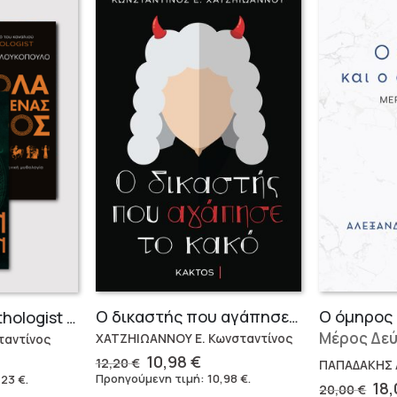
Ο δικαστής που αγάπησε το κακό
Ο όμηρος 
Συλλογή The Mythologist (2 βιβλία)
Μέρος Δε
ΧΑΤΖΗΙΩΑΝΝΟΥ Ε. Κωνσταντίνος
αντίνος
Original
Η
10,98
€
12,20
€
ΠΑΠΑΔΑΚΗΣ 
price
τρέχουσα
έχουσα
Προηγούμενη τιμή:
10,98
€
.
,23
€
.
Ori
18
20,00
€
was:
τιμή
μή