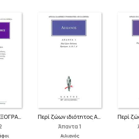
ΟΨΙΜΗ ΠΑΡΑΔΟΞΟΓΡΑΦΙΑ: Αγαθαρχίδης, Ισίγονος, Νικόλαος, Αλέξανδρος, Φλέγων, Πρωταγόρας, Αγαθοσθένης, Ιέρων, Αριστοκλής, Τρόφιλος, Φίλων ο Βυζάντιος
Περί ζώων ιδιότητος Α΄-Δ΄
2
Άπαντα 1
άφοι
Αιλιανός