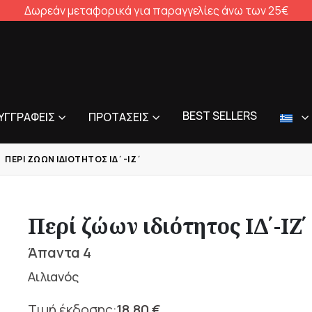
Δωρεάν μεταφορικά για παραγγελίες άνω των 25€
BEST SELLERS
ΥΓΓΡΑΦΕΊΣ
ΠΡΟΤΆΣΕΙΣ
ΠΕΡΊ ΖΏΩΝ ΙΔΙΌΤΗΤΟΣ ΙΔ΄-ΙΖ΄
Περί ζώων ιδιότητος ΙΔ΄-ΙΖ΄
Άπαντα 4
Αιλιανός
18,80
€