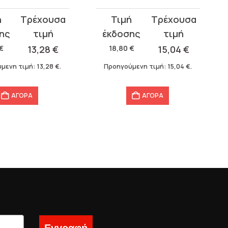
Original
Η
σα
price
τρέχουσα
was:
τιμή
€
13,28
€
18,80
€
15,04
€
18,80 €.
είναι:
μενη τιμή:
13,28
€
.
Προηγούμενη τιμή:
15,04
€
.
15,04 €.
ΑΓΟΡΑ
ΑΓΟΡΑ