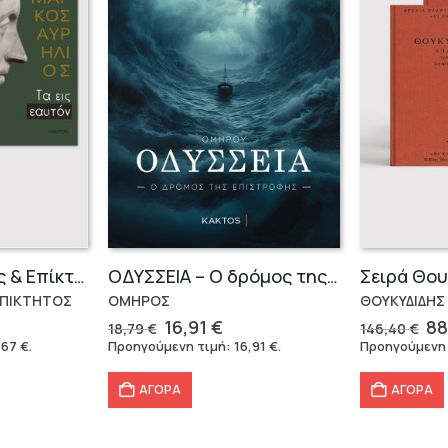
Μάρκος Αυρήλιος & Επίκτητος (Επίτομα)
OΔΥΣΣΕΙΑ – Ο δρόμος της επιστροφής
ΕΠΙΚΤΗΤΟΣ
ΟΜΗΡΟΣ
ΘΟΥΚΥΔΙΔΗΣ
Original
Η
Or
16,91
€
88
18,79
€
146,40
€
έχουσα
price
τρέχουσα
pr
,67
€
.
Προηγούμενη τιμή:
16,91
€
.
Προηγούμενη
μή
was:
τιμή
wa
ναι:
18,79 €.
είναι:
14
ΑΓΟΡΑ
ΑΓΟΡΑ
,67 €.
16,91 €.