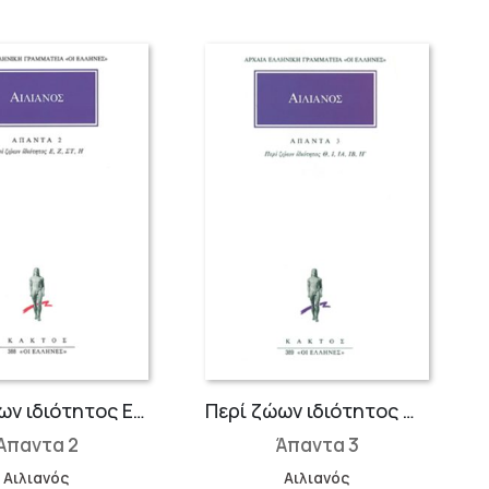
Περί ζώων ιδιότητος Ε΄-Η΄
Περί ζώων ιδιότητος Θ΄-ΙΓ΄
Άπαντα 2
Άπαντα 3
Αιλιανός
Αιλιανός