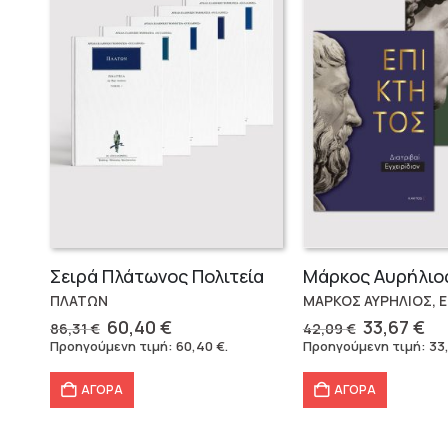
Σειρά Πλάτωνος Πολιτεία
ΠΛΑΤΩΝ
ΜΑΡΚΟΣ ΑΥΡΗΛΙΟΣ, 
Original
Η
Original
Η
60,40
€
33,67
€
86,31
€
42,09
€
price
τρέχουσα
price
τρ
Προηγούμενη τιμή:
60,40
€
.
Προηγούμενη τιμή:
33
was:
τιμή
was:
τι
86,31 €.
είναι:
42,09 €.
εί
ΑΓΟΡΑ
ΑΓΟΡΑ
60,40 €.
33