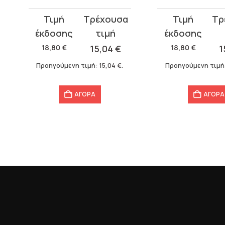
Original
Η
Original
Η
price
τρέχουσα
price
τρέχουσα
was:
τιμή
was:
τιμή
18,80
€
15,04
€
18,80
€
1
18,80 €.
είναι:
18,80 €.
είναι:
Προηγούμενη τιμή:
15,04
€
.
Προηγούμενη τιμή
15,04 €.
15,04 €.
ΑΓΟΡΑ
ΑΓΟΡΑ