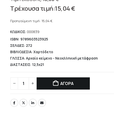
Original
15,04
€
price
Η
was:
τρέχουσα
Προηγούμενη τιμή:
15,04
€
.
18,80 €.
τιμή
ΚΩΔΙΚΟΣ:
000839
είναι:
15,04 €.
ISBN: 9789603523925
ΣΕΛΙΔΕΣ: 272
ΒΙΒΛΙΟΔΕΣΙΑ: Χαρτόδετο
ΓΛΩΣΣΑ: Αρχαίο κείμενο - Νεοελληνική μετάφραση
ΔΙΑΣΤΑΣΕΙΣ: 12,5x21
ΑΓΟΡΑ