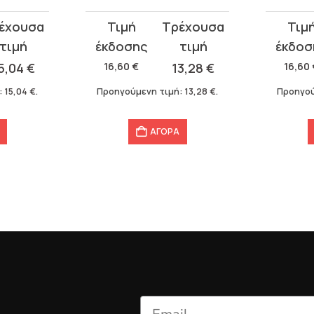
Original
Η
Original
Η
price
τρέχουσα
price
τρέχου
was:
τιμή
was:
τιμή
5,04
€
16,60
€
13,28
€
16,60
16,60 €.
είναι:
16,60 €.
είναι:
:
15,04
€
.
Προηγούμενη τιμή:
13,28
€
.
Προηγού
13,28 €.
13,28 €.
ΑΓΟΡΑ