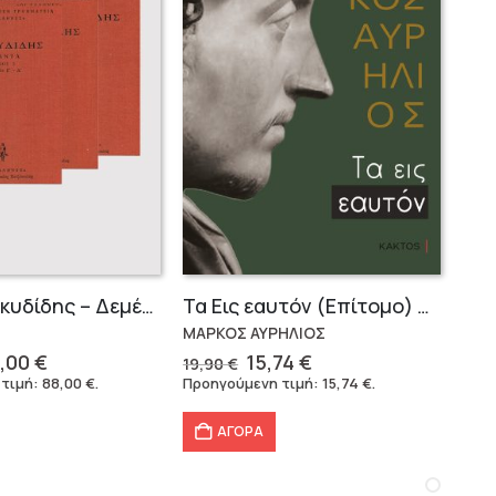
Σειρά Θουκυδίδης – Δεμένο (4 τόμοι)
Τα Εις εαυτόν (Επίτομο) – Μάρκος Αυρήλιος
ΜΑΡΚΟΣ ΑΥΡΗΛΙΟΣ
iginal
Η
Original
Η
,00
€
15,74
€
19,90
€
ice
τρέχουσα
price
τρέχουσα
 τιμή:
88,00
€
.
Προηγούμενη τιμή:
15,74
€
.
s:
τιμή
was:
τιμή
6,40 €.
είναι:
19,90 €.
είναι:
ΑΓΟΡΑ
88,00 €.
15,74 €.