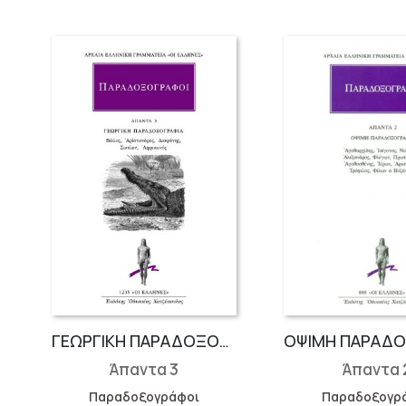
ΓΕΩΡΓΙΚΗ ΠΑΡΑΔΟΞΟΓΡΑΦΙΑ: Βώλος, Αρίστανδρος, Διοφάνης, Σωτίων, Αφρικανός
Άπαντα 3
Άπαντα 
Παραδοξογράφοι
Παραδοξογρ