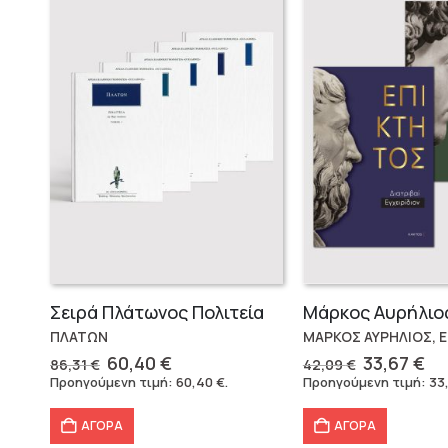
Σειρά Πλάτωνος Πολιτεία
ΠΛΑΤΩΝ
ΜΑΡΚΟΣ ΑΥΡΗΛΙΟΣ, 
Original
Η
Original
Η
60,40
€
33,67
€
86,31
€
42,09
€
price
τρέχουσα
price
τρ
Προηγούμενη τιμή:
60,40
€
.
Προηγούμενη τιμή:
33
was:
τιμή
was:
τι
86,31 €.
είναι:
42,09 €.
εί
ΑΓΟΡΑ
ΑΓΟΡΑ
60,40 €.
33