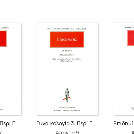
Γυναικολογία 1: Περί Γυναικείων Α΄
Γυναικολογία 3: Περί Γυναικείης Φύσιος, Περί Αφόρων, Περί Παρθενίων
7
Άπαντα 9