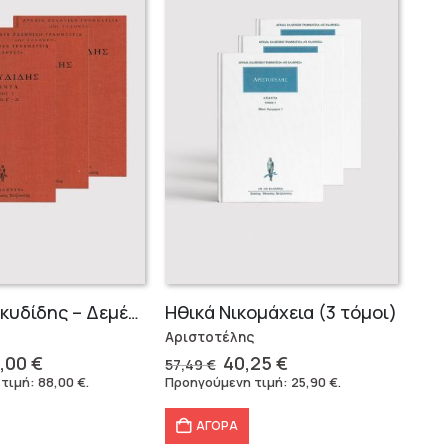
Σειρά Θουκυδίδης – Δεμένο (4 τόμοι)
Ηθικά Νικομάχεια (3 τόμοι)
Αριστοτέλης
iginal
Η
Original
Η
,00
€
40,25
€
57,49
€
ice
τρέχουσα
price
τρέχουσα
 τιμή:
88,00
€
.
Προηγούμενη τιμή:
25,90
€
.
s:
τιμή
was:
τιμή
6,40 €.
είναι:
57,49 €.
είναι:
ΑΓΟΡΑ
88,00 €.
40,25 €.