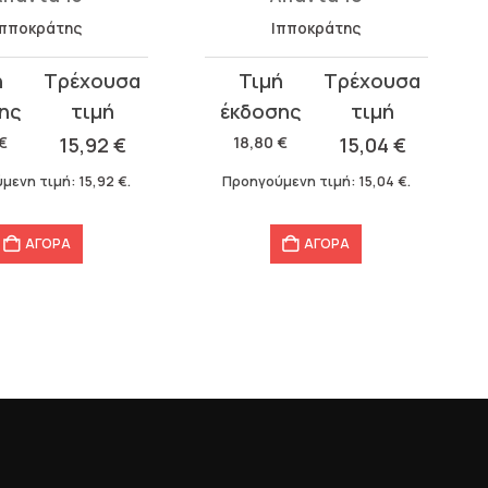
Ιπποκράτης
Ιπποκράτης
Original
Η
σα
price
τρέχουσα
was:
τιμή
€
15,92
€
18,80
€
15,04
€
18,80 €.
είναι:
μενη τιμή:
15,92
€
.
Προηγούμενη τιμή:
15,04
€
.
15,04 €.
ΑΓΟΡΑ
ΑΓΟΡΑ