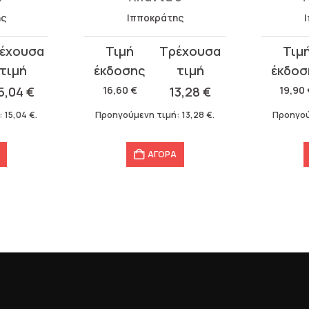
ης
Ιπποκράτης
Original
Η
Original
Η
price
τρέχουσα
price
τρέχου
was:
τιμή
was:
τιμή
5,04
€
16,60
€
13,28
€
19,90
16,60 €.
είναι:
19,90 €.
είναι:
:
15,04
€
.
Προηγούμενη τιμή:
13,28
€
.
Προηγού
13,28 €.
15,92 €.
ΑΓΟΡΑ