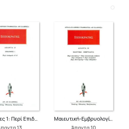
Επιδημίες 1: Περί Επιδημιών Α΄-Δ΄
Μαιευτική-Εμβρυολογία: Περί Επικυήσεως, Περί Εγκατατομής Εμβρύου, Περί Επταμήνου, Περί Οκταμήνου, Περί Οδοντοφυΐης, Περί Εβδομάδων
Άπαντα 13
Άπαντα 10