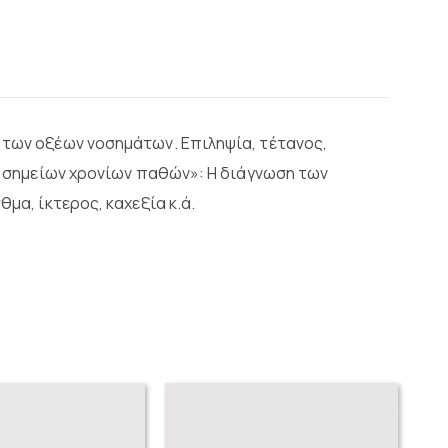
 των οξέων νοσημάτων. Επιληψία, τέτανος,
αι σημείων χρονίων παθών»: Η διάγνωση των
μα, ίκτερος, καχεξία κ.ά.