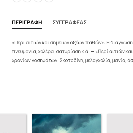
ΠΕΡΙΓΡΑΦΉ
ΣΥΓΓΡΑΦΈΑΣ
«Περί αιτιών και σημείων οξέων παθών»: Η διάγνωση
πνευμονία, χολέρα, σατυρίαση κ.ά. — «Περί αιτιών κ
χρονίων νοσημάτων. Σκοτοδίνη, μελαγχολία, μανία, άσθ