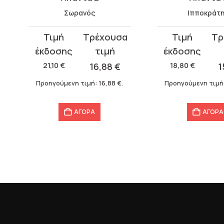
Σωρανός
Ιπποκράτ
Original
Η
Original
Η
price
τρέχουσα
price
τρέχουσα
was:
τιμή
was:
τιμή
21,10
€
16,88
€
18,80
€
1
21,10 €.
είναι:
18,80 €.
είναι:
Προηγούμενη τιμή:
16,88
€
.
Προηγούμενη τιμή
16,88 €.
15,04 €.
ΑΓΟΡΑ
ΑΓΟΡΑ