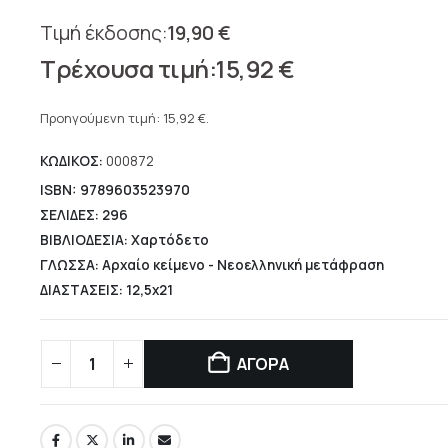
19,90
€
Original
15,92
€
price
Η
was:
τρέχουσα
Προηγούμενη τιμή:
15,92
€
.
19,90 €.
τιμή
ΚΩΔΙΚΟΣ:
000872
είναι:
15,92 €.
ISBN: 9789603523970
ΣΕΛΙΔΕΣ: 296
ΒΙΒΛΙΟΔΕΣΙΑ: Χαρτόδετο
ΓΛΩΣΣΑ: Αρχαίο κείμενο - Νεοελληνική μετάφραση
ΔΙΑΣΤΑΣΕΙΣ: 12,5x21
ΑΓΟΡΑ