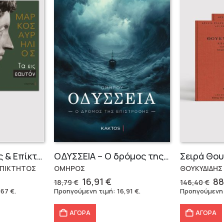
Μάρκος Αυρήλιος & Επίκτητος (Επίτομα)
OΔΥΣΣΕΙΑ – Ο δρόμος της επιστροφής
ΕΠΙΚΤΗΤΟΣ
ΟΜΗΡΟΣ
ΘΟΥΚΥΔΙΔΗΣ
Original
Η
Or
16,91
€
88
18,79
€
146,40
€
έχουσα
price
τρέχουσα
pr
,67
€
.
Προηγούμενη τιμή:
16,91
€
.
Προηγούμενη
μή
was:
τιμή
wa
ναι:
18,79 €.
είναι:
14
ΑΓΟΡΑ
ΑΓΟΡΑ
,67 €.
16,91 €.