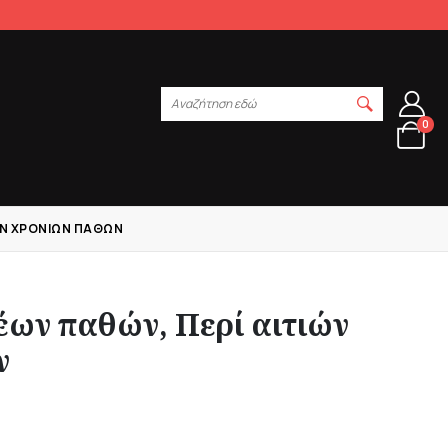
Αναζήτηση εδώ
0
ΊΩΝ ΧΡΟΝΊΩΝ ΠΑΘΏΝ
ξέων παθών, Περί αιτιών
ν