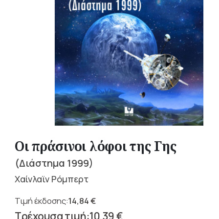
Οι πράσινοι λόφοι της Γης
(Διάστημα 1999)
Χαίνλαϊν Ρόμπερτ
14,84
€
Original
10,39
€