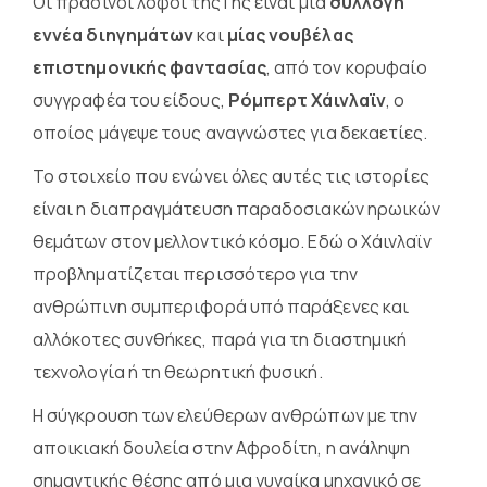
Οι πράσινοι λόφοι της Γης είναι μια
συλλογή
εννέα διηγημάτων
και
μίας νουβέλας
επιστημονικής φαντασίας
, από τον κορυφαίο
συγγραφέα του είδους,
Ρόμπερτ Χάινλαϊν
, ο
οποίος μάγεψε τους αναγνώστες για δεκαετίες.
Το στοιχείο που ενώνει όλες αυτές τις ιστορίες
είναι η διαπραγμάτευση παραδοσιακών ηρωικών
θεμάτων στον μελλοντικό κόσμο. Εδώ ο Χάινλαϊν
προβληματίζεται περισσότερο για την
ανθρώπινη συμπεριφορά υπό παράξενες και
αλλόκοτες συνθήκες, παρά για τη διαστημική
τεχνολογία ή τη θεωρητική φυσική.
Η σύγκρουση των ελεύθερων ανθρώπων με την
αποικιακή δουλεία στην Αφροδίτη, η ανάληψη
σημαντικής θέσης από μια γυναίκα μηχανικό σε