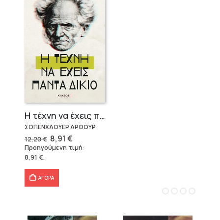
Η τέχνη να έχεις πάντα δίκιο – Άρθουρ Σοπενχάουερ
ΣΟΠΕΝΧΑΟΥΕΡ ΑΡΘΟΥΡ
Original
Η
8,91
€
12,20
€
price
τρέχουσα
Προηγούμενη τιμή:
was:
τιμή
8,91
€
.
12,20 €.
είναι:
8,91 €.
ΑΓΟΡΑ