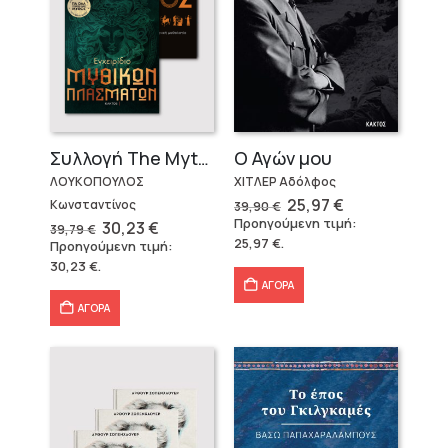
Ο Αγών μου
Συλλογή The Mythologist (2 βιβλία)
ΧΙΤΛΕΡ Αδόλφος
ΛΟΥΚΟΠΟΥΛΟΣ
Original
Η
25,97
€
Κωνσταντίνος
39,90
€
price
τρέχουσα
Προηγούμενη τιμή:
Original
Η
30,23
€
39,79
€
was:
τιμή
price
τρέχουσα
25,97
€
.
Προηγούμενη τιμή:
39,90 €.
είναι:
was:
τιμή
25,97 €.
30,23
€
.
39,79 €.
είναι:
30,23 €.
ΑΓΟΡΑ
ΑΓΟΡΑ