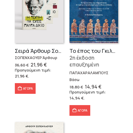
Σειρά Άρθουρ Σοπενχάουερ (3 βιβλία)
Το έπος του Γκιλγκαμές
2η έκδοση
ΣΟΠΕΝΧΑΟΥΕΡ Άρθουρ
Original
Η
επαυξημένη
21,96
€
36,60
€
price
τρέχουσα
Προηγούμενη τιμή:
was:
τιμή
ΠΑΠΑΧΑΡΑΛΑΜΠΟΥΣ
21,96
€
.
36,60 €.
είναι:
Βάσω
21,96 €.
Original
Η
14,94
€
18,80
€
ΑΓΟΡΑ
price
τρέχουσα
Προηγούμενη τιμή:
was:
τιμή
14,94
€
.
18,80 €.
είναι:
14,94 €.
ΑΓΟΡΑ