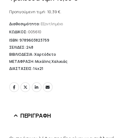
price
Η
was:
τρέχουσα
Προηγούμενη τιμή:
10,39
€
.
14,84 €.
τιμή
είναι:
Διαθεσιμότητα:
Εξαντλημένο
10,39 €.
ΚΩΔΙΚΟΣ:
005610
ISBN: 9789603823759
ΣΕΛΙΔΕΣ: 248
ΒΙΒΛΙΟΔΕΣΙΑ: Χαρτόδετο
ΜΕΤΑΦΡΑΣΗ: Μιχάλης Χαλικιάς
ΔΙΑΣΤΑΣΕΙΣ: 14x21
ΠΕΡΙΓΡΑΦΉ