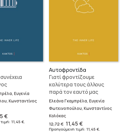
Αυτοφροντίδα
ι συνέχεια
Γιατί φροντίζουμε
νος
καλύτερα τους άλλους
παρά τον εαυτό μας
πρέλα, Ευγενία
ου, Κωνσταντίνος
Ελεάνα Γκαμπρέλα, Ευγενία
Φωτεινοπούλου, Κωνσταντίνος
ginal
Η
45
€
Κολόκας
ce
τρέχουσα
 τιμή:
11,45
€
.
Original
Η
11,45
€
12,72
€
:
τιμή
price
τρέχουσα
Προηγούμενη τιμή:
11,45
€
.
72 €.
είναι: