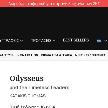
Δωρεάν μεταφορικά για παραγγελίες άνω των 25€
BEST SELLERS
ΥΓΓΡΑΦΕΊΣ
ΠΡΟΤΆΣΕΙΣ
ΝΆΠΤΥΞΗ
,
NON FICTION
,
ΒΙΒΛΊΑ ΣΤΑ ΑΓΓΛΙΚΆ
,
ΝΈΕΣ ΚΥΚΛΟΦΟΡΊΕΣ
Odysseus
and the Timeless Leaders
KATAKIS THOMAS
16,60
€