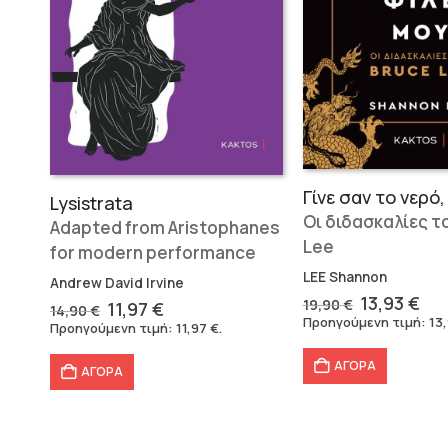
Γίνε σαν το νερό,
Lysistrata
Οι διδασκαλίες τ
Adapted from Aristophanes
Lee
for modern performance
LEE Shannon
Andrew David Irvine
Original
Η
13,93
€
19,90
€
Original
Η
11,97
€
14,90
€
price
τρ
Προηγούμενη τιμή:
13
price
τρέχουσα
Προηγούμενη τιμή:
11,97
€
.
was:
τι
was:
τιμή
19,90 €.
είν
14,90 €.
είναι:
ΑΓΟΡΑ
13,
ΑΓΟΡΑ
11,97 €.