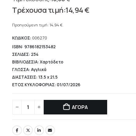
Original
14,94
€
price
Η
was:
τρέχουσα
Προηγούμενη τιμή:
14,94
€
.
16,60 €.
τιμή
ΚΩΔΙΚΟΣ:
006270
είναι:
14,94 €.
ISBN: 9786182153482
ΣΕΛΙΔΕΣ: 234
ΒΙΒΛΙΟΔΕΣΙΑ: Χαρτόδετο
ΓΛΩΣΣΑ: Αγγλικά
ΔΙΑΣΤΑΣΕΙΣ: 13.5 x 21.5
ΕΤΟΣ ΚΥΚΛΟΦΟΡΙΑΣ: 01/07/2026
ΑΓΟΡΑ