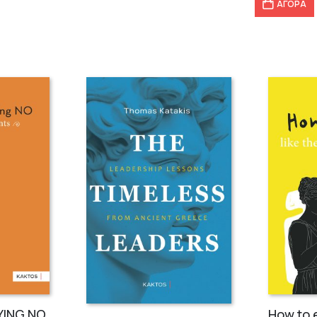
ΑΓΟΡΑ
How to eat like the ancient Greeks