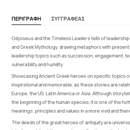
ΠΕΡΙΓΡΑΦΉ
ΣΥΓΓΡΑΦΈΑΣ
Odysseus and the Timeless Leaders tells of leadership 
and Greek Mythology, drawing metaphors with present d
leadership topics such as succession, engagement, team
vulnerability and humility.
Showcasing Ancient Greek heroes on specific topics of
inspirational and memorable, as these stories are relat
Europe, the US, Latin America or Asia. Although storyte
the beginning of the human species, it is one of the ho
meanings, principles and values in a more vivid and the
The deeds of the great heroes of antiquity are universa