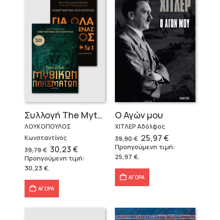
Ο Αγών μου
Συλλογή The Mythologist (2 βιβλία)
ΧΙΤΛΕΡ Αδόλφος
ΛΟΥΚΟΠΟΥΛΟΣ
Original
Η
25,97
€
Κωνσταντίνος
39,90
€
price
τρέχουσα
Προηγούμενη τιμή:
Original
Η
30,23
€
39,79
€
was:
τιμή
price
τρέχουσα
25,97
€
.
Προηγούμενη τιμή:
39,90 €.
είναι:
was:
τιμή
25,97 €.
30,23
€
.
39,79 €.
είναι:
30,23 €.
ΑΓΟΡΑ
ΑΓΟΡΑ