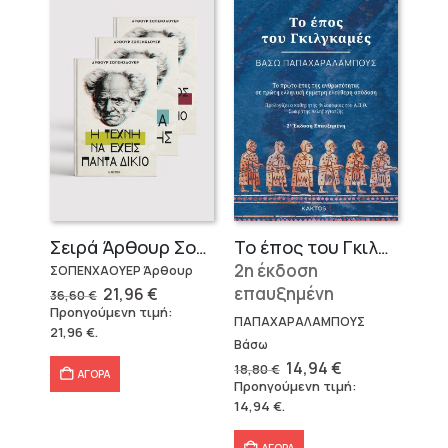
Σειρά Άρθουρ Σοπενχάουερ (3 βιβλία)
Το έπος του Γκιλγκαμές
2η έκδοση
ΣΟΠΕΝΧΑΟΥΕΡ Άρθουρ
Original
Η
επαυξημένη
21,96
€
36,60
€
price
τρέχουσα
Προηγούμενη τιμή:
was:
τιμή
ΠΑΠΑΧΑΡΑΛΑΜΠΟΥΣ
21,96
€
.
36,60 €.
είναι:
Βάσω
21,96 €.
Original
Η
14,94
€
18,80
€
ΑΓΟΡΑ
price
τρέχουσα
Προηγούμενη τιμή:
was:
τιμή
14,94
€
.
18,80 €.
είναι:
14,94 €.