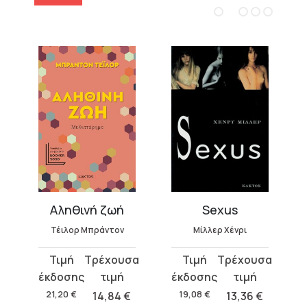
Αληθινή ζωή
Sexus
Τέιλορ Μπράντον
Μίλλερ Χένρι
Original
Η
Original
Η
price
τρέχουσα
price
τρέχουσα
was:
τιμή
was:
τιμή
21,20
€
14,84
€
19,08
€
13,36
€