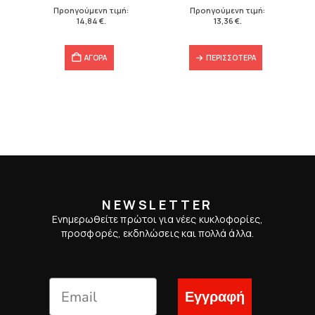
21,20 €.
είναι:
19,08 €.
είναι:
Προηγούμενη τιμή:
Προηγούμενη τιμή:
14,84 €.
13,36 €.
14,84
€
.
13,36
€
.
€
.
ΑΓΟΡΑ
ΠΕΡΙΣΣΌΤΕΡΑ
NEWSLETTER
Ενημερωθείτε πρώτοι για νέες κυκλοφορίες,
προσφορές, εκδηλώσεις και πολλά άλλα.
Εγγραφή