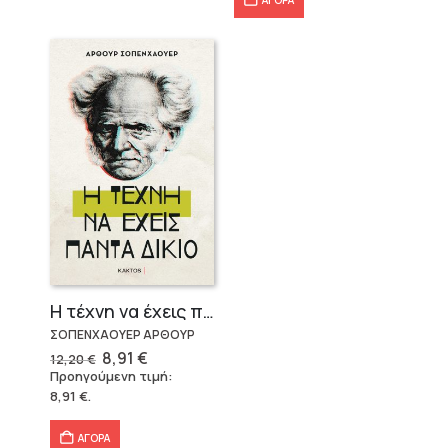
ΑΓΟΡΑ
Η τέχνη να έχεις πάντα δίκιο – Άρθουρ Σοπενχάουερ
ΣΟΠΕΝΧΑΟΥΕΡ ΑΡΘΟΥΡ
Original
Η
8,91
€
12,20
€
price
τρέχουσα
Προηγούμενη τιμή:
was:
τιμή
8,91
€
.
12,20 €.
είναι:
8,91 €.
ΑΓΟΡΑ