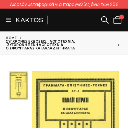
Δωρεάν μεταφορικά για παραγγελίες άνω των 25€
0
HOME
ΣΎΓΧΡΟΝΕΣ ΕΚΔΌΣΕΙΣ
,
ΛΟΓΟΤΕΧΝΊΑ
,
ΣΎΓΧΡΟΝΗ ΞΈΝΗ ΛΟΓΟΤΕΧΝΊΑ
Ο ΣΦΟΥΓΓΑΡΆΣ ΚΑΙ ΆΛΛΑ ΔΙΗΓΉΜΑΤΑ