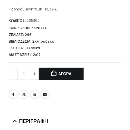
Η
was:
τρέχουσα
Προηγούμενη τιμή:
10,39
€
.
14,84 €.
τιμή
είναι:
ΚΩΔΙΚΟΣ:
005365
10,39 €.
ISBN: 9789603826774
ΣΕΛΙΔΕΣ: 296
ΒΙΒΛΙΟΔΕΣΙΑ: Σκληρόδετο
ΓΛΩΣΣΑ: Ελληνικά
ΔΙΑΣΤΑΣΕΙΣ: 12x17
ΑΓΟΡΑ
ΠΕΡΙΓΡΑΦΉ