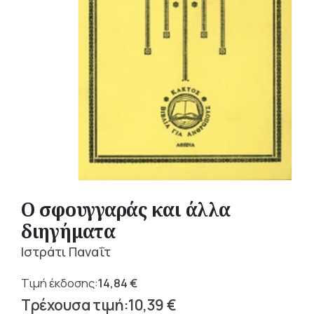
Ο σφουγγαράς και άλλα
διηγήματα
Ιστράτι Παναΐτ
14,84
€
Original
10,39
€
price