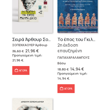
Σειρά Άρθουρ Σοπενχάουερ (3 βιβλία)
Το έπος του Γκιλγκαμές
2η έκδοση
ΣΟΠΕΝΧΑΟΥΕΡ Άρθουρ
Original
Η
επαυξημένη
21,96
€
36,60
€
price
τρέχουσα
Προηγούμενη τιμή:
was:
τιμή
ΠΑΠΑΧΑΡΑΛΑΜΠΟΥΣ
21,96
€
.
36,60 €.
είναι:
Βάσω
21,96 €.
Original
Η
14,94
€
18,80
€
ΑΓΟΡΑ
price
τρέχουσα
Προηγούμενη τιμή:
was:
τιμή
14,94
€
.
18,80 €.
είναι:
14,94 €.
ΑΓΟΡΑ