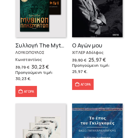
Ο Αγών μου
Συλλογή The Mythologist (2 βιβλία)
ΧΙΤΛΕΡ Αδόλφος
ΛΟΥΚΟΠΟΥΛΟΣ
Original
Η
25,97
€
Κωνσταντίνος
39,90
€
price
τρέχουσα
Προηγούμενη τιμή:
Original
Η
30,23
€
39,79
€
was:
τιμή
price
τρέχουσα
25,97
€
.
Προηγούμενη τιμή:
39,90 €.
είναι:
was:
τιμή
25,97 €.
30,23
€
.
39,79 €.
είναι:
30,23 €.
ΑΓΟΡΑ
ΑΓΟΡΑ