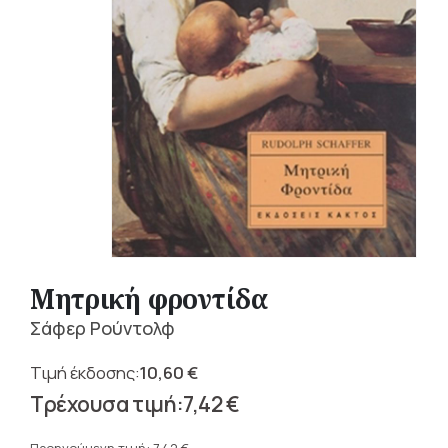
Μητρική φροντίδα
Σάφερ Ρούντολφ
10,60
€
Original
7,42
€
price
Η
was: