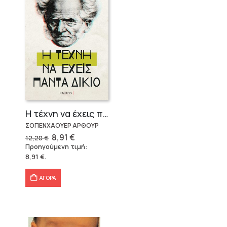
Η τέχνη να έχεις πάντα δίκιο – Άρθουρ Σοπενχάουερ
ΣΟΠΕΝΧΑΟΥΕΡ ΑΡΘΟΥΡ
Original
Η
8,91
€
12,20
€
price
τρέχουσα
Προηγούμενη τιμή:
was:
τιμή
8,91
€
.
12,20 €.
είναι:
8,91 €.
ΑΓΟΡΑ