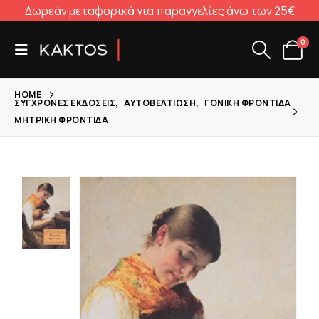
Δωρεάν μεταφορικά για παραγγελίες άνω των 25€
0
HOME
ΣΎΓΧΡΟΝΕΣ ΕΚΔΌΣΕΙΣ
,
ΑΥΤΟΒΕΛΤΊΩΣΗ
,
ΓΟΝΙΚΉ ΦΡΟΝΤΊΔΑ
ΜΗΤΡΙΚΉ ΦΡΟΝΤΊΔΑ