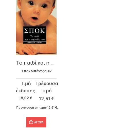
Το παιδί και η φροντίδα του
Σποκ Μπέντζαμιν
Original
Η
price
τρέχουσα
was:
τιμή
18,02
€
12,61
€
18,02 €.
είναι:
Προηγούμενη τιμή:
12,61
€
.
12,61 €.
ΑΓΟΡΑ