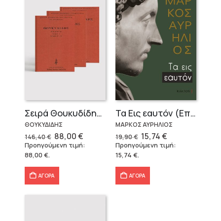
Σειρά Θουκυδίδης – Δεμένο (4 τόμοι)
Τα Εις εαυτόν (Επίτομο) – Μάρκος Αυρήλιος
ΘΟΥΚΥΔΙΔΗΣ
ΜΑΡΚΟΣ ΑΥΡΗΛΙΟΣ
Original
Η
Original
Η
88,00
€
15,74
€
146,40
€
19,90
€
price
τρέχουσα
price
τρέχουσα
Προηγούμενη τιμή:
Προηγούμενη τιμή:
was:
τιμή
was:
τιμή
88,00
€
.
15,74
€
.
146,40 €.
είναι:
19,90 €.
είναι:
88,00 €.
15,74 €.
ΑΓΟΡΑ
ΑΓΟΡΑ