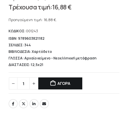
Original
16,88
€
price
Η
was:
τρέχουσα
Προηγούμενη τιμή:
16,88
€
.
21,10 €.
τιμή
είναι:
ΚΩΔΙΚΟΣ:
001243
16,88 €.
ISBN: 9789603821182
ΣΕΛΙΔΕΣ: 344
ΒΙΒΛΙΟΔΕΣΙΑ: Χαρτόδετο
ΓΛΩΣΣΑ: Αρχαίο κείμενο - Νεοελληνική μετάφραση
ΔΙΑΣΤΑΣΕΙΣ: 12,5x21
ΑΓΟΡΑ