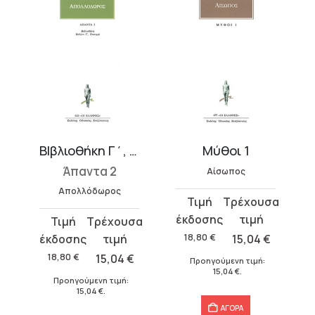
-Β΄
ΒΙβλιοθήκη Γ΄, Επιτομή
Μύθοι 1
Άπαντα 2
Αίσωπος
Απολλόδωρος
Original
Η
price
τρέχουσα
Original
Η
was:
τιμή
price
τρέχουσα
18,80
€
15,04
€
18,80 €.
είναι:
was:
τιμή
18,80
€
15,04
€
Προηγούμενη τιμή:
15,04 €.
15,04
€
.
18,80 €.
είναι:
€
.
Προηγούμενη τιμή:
15,04 €.
15,04
€
.
ΑΓΟΡΑ