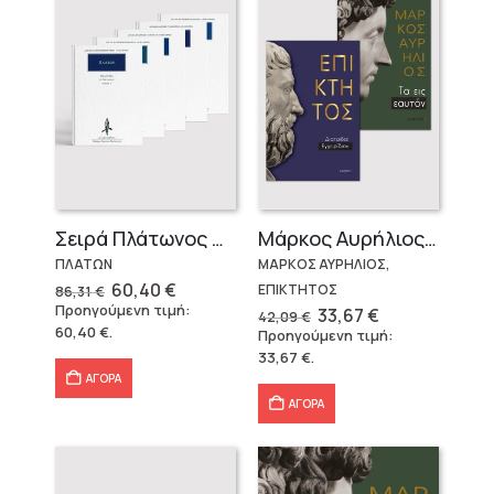
Σειρά Πλάτωνος Πολιτεία
Μάρκος Αυρήλιος & Επίκτητος (Επίτομα)
ΠΛΑΤΩΝ
ΜΑΡΚΟΣ ΑΥΡΗΛΙΟΣ,
Original
Η
60,40
€
ΕΠΙΚΤΗΤΟΣ
86,31
€
price
τρέχουσα
Προηγούμενη τιμή:
Original
Η
33,67
€
42,09
€
was:
τιμή
price
τρέχουσα
60,40
€
.
Προηγούμενη τιμή:
86,31 €.
είναι:
was:
τιμή
60,40 €.
33,67
€
.
42,09 €.
είναι:
33,67 €.
ΑΓΟΡΑ
ΑΓΟΡΑ