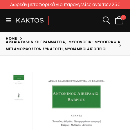
Δωρεάν μεταφορικά για παραγγελίες άνω των 25€
0
HOME
ΑΡΧΑΊΑ ΕΛΛΗΝΙΚΉ ΓΡΑΜΜΑΤΕΊΑ
,
ΜΥΘΟΛΟΓΊΑ - ΜΥΘΟΓΡΑΦΊΑ
ΜΕΤΑΜΟΡΦΏΣΕΩΝ ΣΥΝΑΓΩΓΉ, ΜΥΘΊΑΜΒΟΙ ΑΙΣΏΠΕΙΟΙ