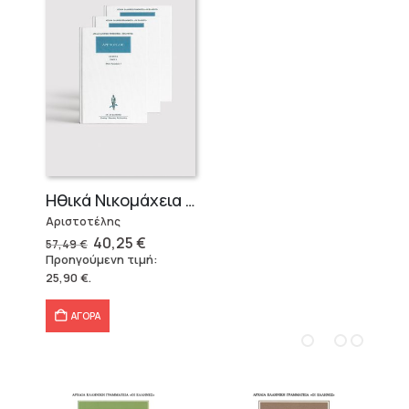
Ηθικά Νικομάχεια (3 τόμοι)
Αριστοτέλης
Original
Η
40,25
€
57,49
€
price
τρέχουσα
Προηγούμενη τιμή:
was:
τιμή
25,90
€
.
57,49 €.
είναι:
40,25 €.
ΑΓΟΡΑ