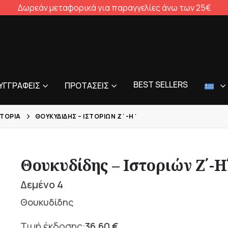
Δωρεάν μεταφορικά για παραγγελίες άνω των 25€
BEST SELLERS
ΥΓΓΡΑΦΕΊΣ
ΠΡΟΤΆΣΕΙΣ
ΣΤΟΡΊΑ
ΘΟΥΚΥΔΊΔΗΣ – ΙΣΤΟΡΙΏΝ Ζ΄-Η΄
Θουκυδίδης – Ιστοριών Ζ΄-Η
Δεμένο 4
Θουκυδίδης
36,60
€