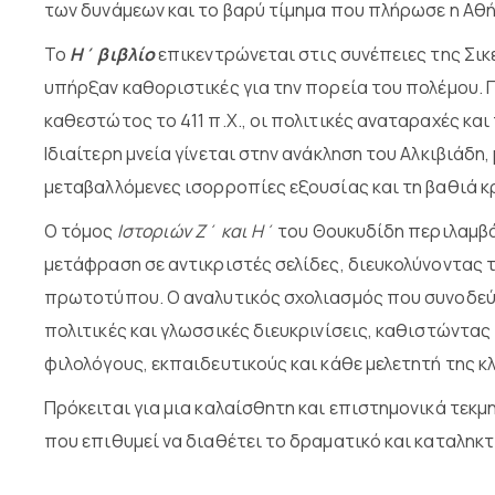
των δυνάμεων και το βαρύ τίμημα που πλήρωσε η Αθή
Το
Η΄ βιβλίο
επικεντρώνεται στις συνέπειες της Σικε
υπήρξαν καθοριστικές για την πορεία του πολέμου. 
καθεστώτος το 411 π.Χ., οι πολιτικές αναταραχές και
Ιδιαίτερη μνεία γίνεται στην ανάκληση του Αλκιβιάδη,
μεταβαλλόμενες ισορροπίες εξουσίας και τη βαθιά κ
Ο τόμος
Ιστοριών Ζ΄ και Η΄
του Θουκυδίδη περιλαμβάν
μετάφραση σε αντικριστές σελίδες, διευκολύνοντας τ
πρωτοτύπου. Ο αναλυτικός σχολιασμός που συνοδεύε
πολιτικές και γλωσσικές διευκρινίσεις, καθιστώντας 
φιλολόγους, εκπαιδευτικούς και κάθε μελετητή της κ
Πρόκειται για μια καλαίσθητη και επιστημονικά τεκμ
που επιθυμεί να διαθέτει το δραματικό και καταληκτ