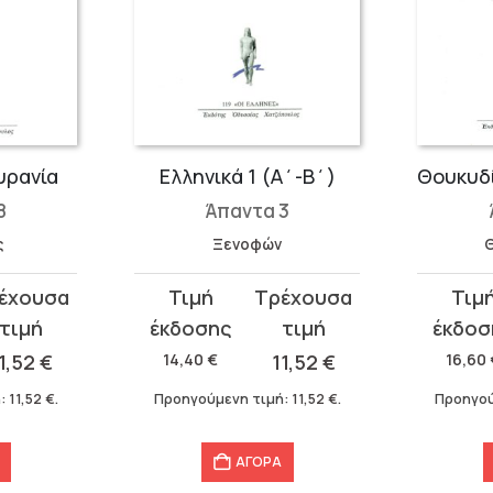
υρανία
Ελληνικά 1 (Α΄-Β΄)
8
Άπαντα 3
ς
Ξενοφών
Original
Η
Original
Η
price
τρέχουσα
price
τρέχου
was:
τιμή
was:
τιμή
1,52
€
14,40
€
11,52
€
16,60
14,40 €.
είναι:
16,60 €.
είναι:
ή:
11,52
€
.
Προηγούμενη τιμή:
11,52
€
.
Προηγού
11,52 €.
13,28 €.
ΑΓΟΡΑ