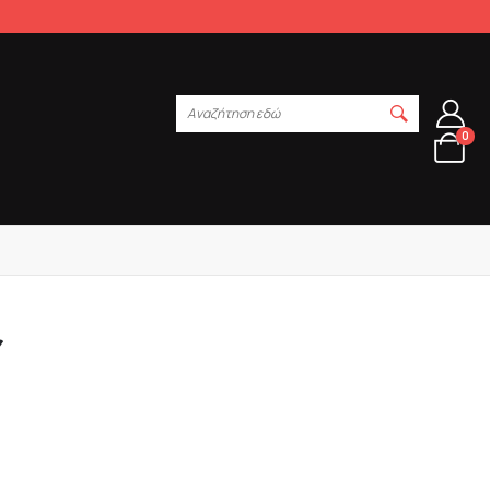
Αναζήτηση εδώ
0
΄