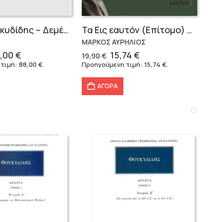
Σειρά Θουκυδίδης – Δεμένο (4 τόμοι)
Τα Εις εαυτόν (Επίτομο) – Μάρκος Αυρήλιος
ΜΑΡΚΟΣ ΑΥΡΗΛΙΟΣ
iginal
Η
Original
Η
,00
€
15,74
€
19,90
€
ice
τρέχουσα
price
τρέχουσα
 τιμή:
88,00
€
.
Προηγούμενη τιμή:
15,74
€
.
s:
τιμή
was:
τιμή
6,40 €.
είναι:
19,90 €.
είναι:
ΑΓΟΡΑ
88,00 €.
15,74 €.