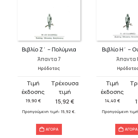
Δ΄)
Βιβλίο Ζ΄ – Πολύμνια
Βιβλίο Η΄ – Ο
Άπαντα 7
Άπαντα 
Ηρόδοτος
Ηρόδοτο
Original
Η
Original
Η
price
τρέχουσα
price
τρέχουσα
was:
τιμή
was:
τιμή
19,90
€
15,92
€
14,40
€
1
19,90 €.
είναι:
14,40 €.
είναι:
Προηγούμενη τιμή:
15,92
€
.
Προηγούμενη τιμ
15,92 €.
11,52 €.
ΑΓΟΡΑ
ΑΓΟΡΑ