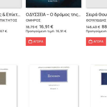
Μάρκος Αυρήλιος & Επίκτητος (Επίτομα)
OΔΥΣΣΕΙΑ – Ο δρόμος της επιστροφής
ΕΠΙΚΤΗΤΟΣ
ΟΜΗΡΟΣ
ΘΟΥΚΥΔΙΔΗΣ
Original
Η
Or
16,91
€
88
18,79
€
146,40
€
έχουσα
price
τρέχουσα
pr
,67
€
.
Προηγούμενη τιμή:
16,91
€
.
Προηγούμενη
μή
was:
τιμή
wa
ναι:
18,79 €.
είναι:
14
ΑΓΟΡΑ
ΑΓΟΡΑ
,67 €.
16,91 €.