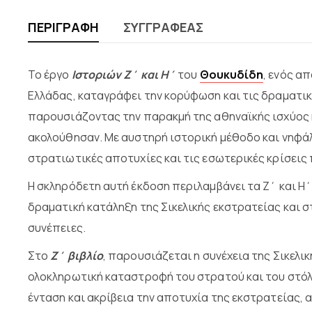
ΠΕΡΙΓΡΑΦΉ
ΣΥΓΓΡΑΦΈΑΣ
Το έργο
Ιστοριών Ζ΄ και Η΄
του
Θουκυδίδη
, ενός α
Ελλάδας, καταγράφει την κορύφωση και τις δραματι
παρουσιάζοντας την παρακμή της αθηναϊκής ισχύος κ
ακολούθησαν. Με αυστηρή ιστορική μέθοδο και νηφά
στρατιωτικές αποτυχίες και τις εσωτερικές κρίσεις
Η σκληρόδετη αυτή έκδοση περιλαμβάνει τα Ζ΄ και Η΄
δραματική κατάληξη της Σικελικής εκστρατείας και σ
συνέπειες.
Στο
Ζ΄ βιβλίο
, παρουσιάζεται η συνέχεια της Σικελι
ολοκληρωτική καταστροφή του στρατού και του στόλ
ένταση και ακρίβεια την αποτυχία της εκστρατείας, 