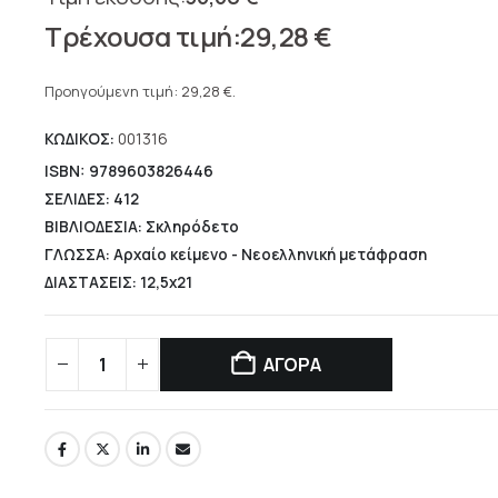
Original
29,28
€
price
Η
was:
τρέχουσα
Προηγούμενη τιμή:
29,28
€
.
36,60 €.
τιμή
ΚΩΔΙΚΟΣ:
001316
είναι:
29,28 €.
ISBN: 9789603826446
ΣΕΛΙΔΕΣ: 412
ΒΙΒΛΙΟΔΕΣΙΑ: Σκληρόδετο
ΓΛΩΣΣΑ: Αρχαίο κείμενο - Νεοελληνική μετάφραση
ΔΙΑΣΤΑΣΕΙΣ: 12,5x21
ΑΓΟΡΑ