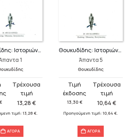
Θουκυδίδης: Ιστοριών Α΄
Θουκυδίδης: Ιστοριών Ε΄
Άπαντα 1
Άπαντα 5
Θουκυδίδης
Θουκυδίδης
Original
Η
σα
price
τρέχουσα
was:
τιμή
€
13,28
€
13,30
€
10,64
€
13,30 €.
είναι:
μενη τιμή:
13,28
€
.
Προηγούμενη τιμή:
10,64
€
.
10,64 €.
ΑΓΟΡΑ
ΑΓΟΡΑ