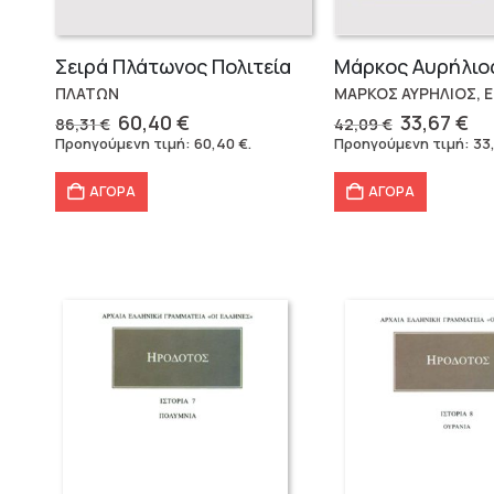
Σειρά Πλάτωνος Πολιτεία
ΠΛΑΤΩΝ
ΜΑΡΚΟΣ ΑΥΡΗΛΙΟΣ, 
Original
Η
Original
Η
60,40
€
33,67
€
86,31
€
42,09
€
price
τρέχουσα
price
τρ
Προηγούμενη τιμή:
60,40
€
.
Προηγούμενη τιμή:
33
was:
τιμή
was:
τι
86,31 €.
είναι:
42,09 €.
εί
ΑΓΟΡΑ
ΑΓΟΡΑ
60,40 €.
33