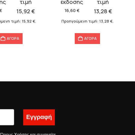
σα
price
τρέχουσα
was:
τιμή
€
15,92
€
16,60
€
13,28
€
16,60 €.
είναι:
μενη τιμή:
15,92
€
.
Προηγούμενη τιμή:
13,28
€
.
13,28 €.
ΑΓΟΡΑ
ΑΓΟΡΑ
Εγγραφή
ς
Όρους Χρήσης
και συναινείτε