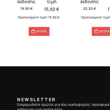
price
τρέχουσα
price
τρέχουσα
was:
τιμή
was:
τιμή
19,90
€
15,92
€
22,20
€
1
19,90 €.
είναι:
22,20 €.
είναι:
Προηγούμενη τιμή:
15,92
€
.
Προηγούμενη τιμή
15,92 €.
17,76 €.
ΑΓΟΡΑ
ΑΓΟΡΑ
NEWSLETTER
Ενημερωθείτε πρώτοι για νέες κυκλοφορίες, προσφορέ
εκδηλώσεις και πολλά άλλα.