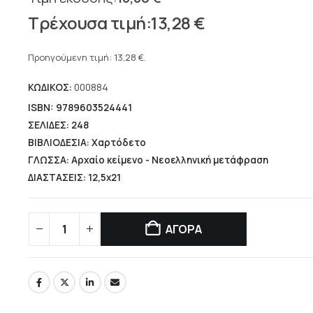
Original
13,28
€
price
Η
was:
τρέχουσα
Προηγούμενη τιμή:
13,28
€
.
16,60 €.
τιμή
ΚΩΔΙΚΟΣ:
000884
είναι:
13,28 €.
ISBN: 9789603524441
ΣΕΛΙΔΕΣ: 248
ΒΙΒΛΙΟΔΕΣΙΑ: Χαρτόδετο
ΓΛΩΣΣΑ: Αρχαίο κείμενο - Νεοελληνική μετάφραση
ΔΙΑΣΤΑΣΕΙΣ: 12,5x21
ΑΓΟΡΑ