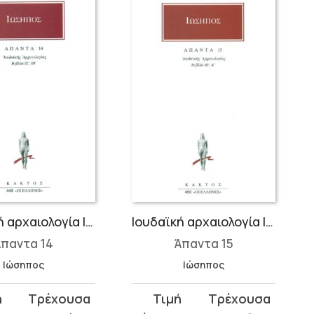
Ιουδαϊκή αρχαιολογία ΙΖ΄-ΙΗ΄
Ιουδαϊκή αρχαιολογία ΙΘ΄-Κ΄
παντα 14
Άπαντα 15
Ιώσηπος
Ιώσηπος
Original
Η