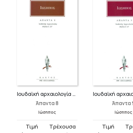
Ιουδαϊκή αρχαιολογία Ε΄-ΣΤ΄
Άπαντα 8
Άπαντα 
Ιώσηπος
Ιώσηπος
Original
Η
Original
Η