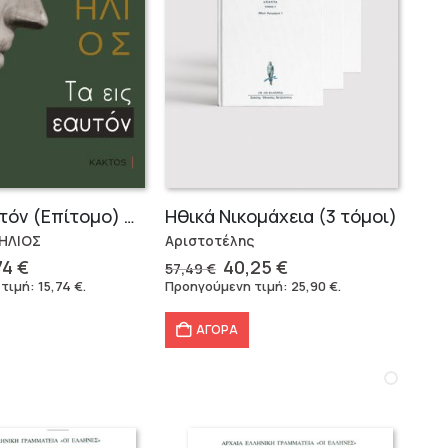
Τα Εις εαυτόν (Επίτομο) – Μάρκος Αυρήλιος
Ηθικά Νικομάχεια (3 τόμοι)
ΗΛΙΟΣ
Αριστοτέλης
ginal
Η
Original
Η
74
€
40,25
€
57,49
€
ce
τρέχουσα
price
τρέχουσα
 τιμή:
15,74
€
.
Προηγούμενη τιμή:
25,90
€
.
:
τιμή
was:
τιμή
90 €.
είναι:
57,49 €.
είναι:
ΑΓΟΡΑ
15,74 €.
40,25 €.