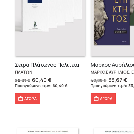
Σειρά Πλάτωνος Πολιτεία
ΠΛΑΤΩΝ
ΜΑΡΚΟΣ ΑΥΡΗΛΙΟΣ, 
Original
Η
Original
Η
60,40
€
33,67
€
86,31
€
42,09
€
price
τρέχουσα
price
τρ
Προηγούμενη τιμή:
60,40
€
.
Προηγούμενη τιμή:
33
was:
τιμή
was:
τι
86,31 €.
είναι:
42,09 €.
εί
ΑΓΟΡΑ
ΑΓΟΡΑ
60,40 €.
33