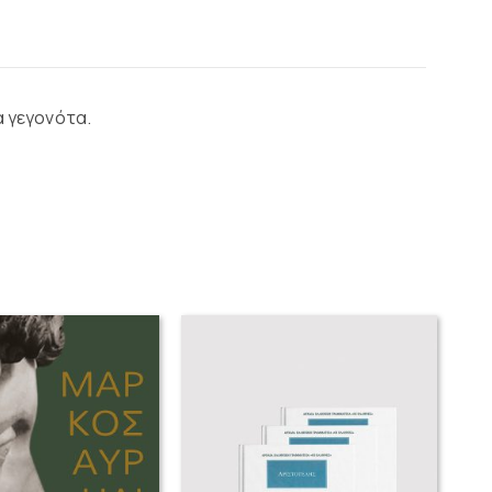
α γεγονότα.