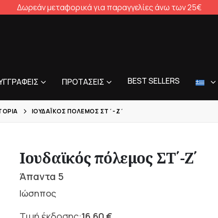
Δωρεάν μεταφορικά για παραγγελίες άνω των 25€
BEST SELLERS
ΥΓΓΡΑΦΕΊΣ
ΠΡΟΤΆΣΕΙΣ
ΤΟΡΊΑ
ΙΟΥΔΑΪΚΌΣ ΠΌΛΕΜΟΣ ΣΤ΄-Ζ΄
Ιουδαϊκός πόλεμος ΣΤ΄-Ζ΄
Άπαντα 5
Ιώσηπος
16,60
€