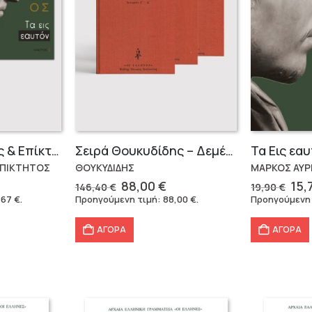
Μάρκος Αυρήλιος & Επίκτητος (Επίτομα)
Σειρά Θουκυδίδης – Δεμένο (4 τόμοι)
ΕΠΙΚΤΗΤΟΣ
ΘΟΥΚΥΔΙΔΗΣ
ΜΑΡΚΟΣ ΑΥΡ
Original
Η
Ori
88,00
€
15,
146,40
€
19,90
€
έχουσα
price
τρέχουσα
pri
,67
€
.
Προηγούμενη τιμή:
88,00
€
.
Προηγούμενη
μή
was:
τιμή
was
ναι:
146,40 €.
είναι:
19,
ΑΓΟΡΑ
ΑΓΟΡΑ
,67 €.
88,00 €.