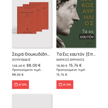
Σειρά Θουκυδίδης – Δεμένο (4 τόμοι)
Τα Εις εαυτόν (Επίτομο) – Μάρκος Αυρήλιος
ΘΟΥΚΥΔΙΔΗΣ
ΜΑΡΚΟΣ ΑΥΡΗΛΙΟΣ
Original
Η
Original
Η
88,00
€
15,74
€
146,40
€
19,90
€
price
τρέχουσα
price
τρέχουσα
Προηγούμενη τιμή:
Προηγούμενη τιμή:
was:
τιμή
was:
τιμή
88,00
€
.
15,74
€
.
146,40 €.
είναι:
19,90 €.
είναι:
88,00 €.
15,74 €.
ΑΓΟΡΑ
ΑΓΟΡΑ