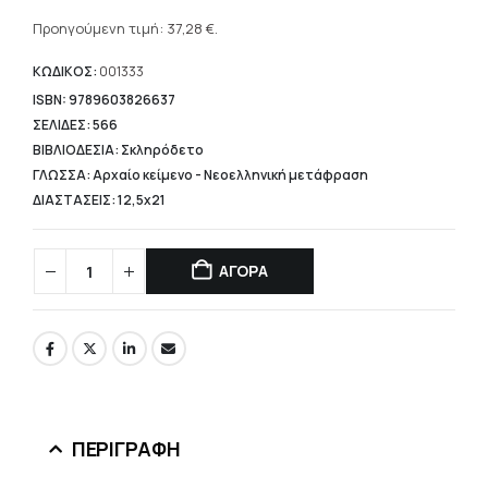
Η
was:
τρέχουσα
Προηγούμενη τιμή:
37,28
€
.
46,60 €.
τιμή
είναι:
ΚΩΔΙΚΟΣ:
001333
37,28 €.
ISBN: 9789603826637
ΣΕΛΙΔΕΣ: 566
ΒΙΒΛΙΟΔΕΣΙΑ: Σκληρόδετο
ΓΛΩΣΣΑ: Αρχαίο κείμενο - Νεοελληνική μετάφραση
ΔΙΑΣΤΑΣΕΙΣ: 12,5x21
ΑΓΟΡΑ
ΠΕΡΙΓΡΑΦΉ