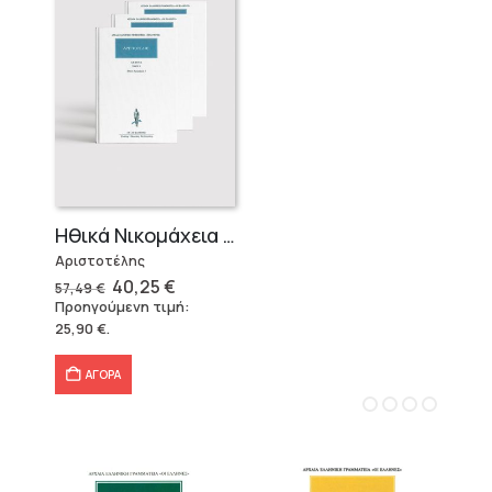
Ηθικά Νικομάχεια (3 τόμοι)
Αριστοτέλης
Original
Η
40,25
€
57,49
€
price
τρέχουσα
Προηγούμενη τιμή:
was:
τιμή
25,90
€
.
57,49 €.
είναι:
40,25 €.
ΑΓΟΡΑ