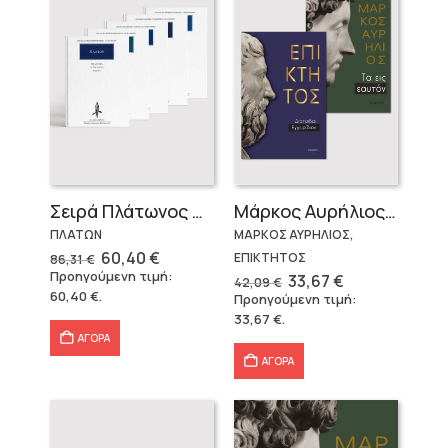
Σειρά Πλάτωνος Πολιτεία
Μάρκος Αυρήλιος & Επίκτητος (Επίτομα)
ΠΛΑΤΩΝ
ΜΑΡΚΟΣ ΑΥΡΗΛΙΟΣ,
Original
Η
60,40
€
ΕΠΙΚΤΗΤΟΣ
86,31
€
price
τρέχουσα
Προηγούμενη τιμή:
Original
Η
33,67
€
42,09
€
was:
τιμή
price
τρέχουσα
60,40
€
.
Προηγούμενη τιμή:
86,31 €.
είναι:
was:
τιμή
60,40 €.
33,67
€
.
42,09 €.
είναι:
33,67 €.
ΑΓΟΡΑ
ΑΓΟΡΑ