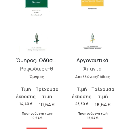
ες Ε-Θ
Όμηρος: Οδύσσεια 2
Αργοναυτικά
Ραψωδίες ε-θ
Άπαντα
Όμηρος
Απολλώνιος Ρόδιος
Original
Η
Original
Η
price
τρέχουσα
price
τρέχουσα
was:
τιμή
was:
τιμή
14,40
€
10,64
€
23,30
€
18,64
€
14,40 €.
είναι:
23,30 €.
είναι:
Προηγούμενη τιμή:
Προηγούμενη τιμή:
10,64 €.
18,64 €.
10,64
€
.
18,64
€
.