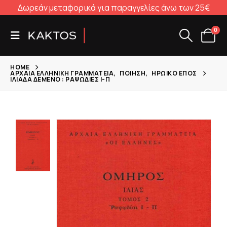
Δωρεάν μεταφορικά για παραγγελίες άνω των 25€
0
HOME
ΑΡΧΑΊΑ ΕΛΛΗΝΙΚΉ ΓΡΑΜΜΑΤΕΊΑ
,
ΠΟΊΗΣΗ
,
ΗΡΩΙΚΌ ΈΠΟΣ
ΙΛΙΆΔΑ ΔΕΜΈΝΟ : ΡΑΨΩΔΊΕΣ Ι-Π