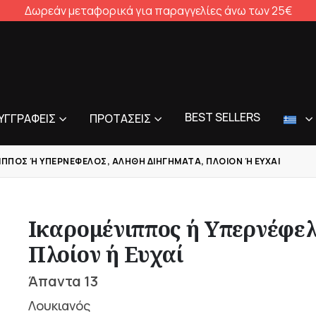
Δωρεάν μεταφορικά για παραγγελίες άνω των 25€
BEST SELLERS
ΥΓΓΡΑΦΕΊΣ
ΠΡΟΤΆΣΕΙΣ
ΠΠΟΣ Ή ΥΠΕΡΝΈΦΕΛΟΣ, ΑΛΗΘΉ ΔΙΗΓΉΜΑΤΑ, ΠΛΟΊΟΝ Ή ΕΥΧΑΊ
Ικαρομένιππος ή Υπερνέφελ
Πλοίον ή Ευχαί
Άπαντα 13
Λουκιανός