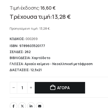
16,60
€
Original
13,28
€
price
Η
was:
τρέχουσα
Προηγούμενη τιμή:
13,28
€
.
16,60 €.
τιμή
ΚΩΔΙΚΟΣ:
000269
είναι:
13,28 €.
ISBN: 9789603520177
ΣΕΛΙΔΕΣ: 262
ΒΙΒΛΙΟΔΕΣΙΑ: Χαρτόδετο
ΓΛΩΣΣΑ: Αρχαίο κείμενο - Νεοελληνική μετάφραση
ΔΙΑΣΤΑΣΕΙΣ: 12,5x21
ΑΓΟΡΑ