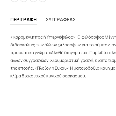
ΠΕΡΙΓΡΑΦΉ
ΣΥΓΓΡΑΦΈΑΣ
«Ικαρομένιππος ή Υπερνέφελος»: Ο φιλόσοφος Μένι
διδασκαλίες των άλλων φιλοσόφων για το σύμπαν, ανε
προσωπική γνώμη. «Αληθή διηγήματα»: Παρωδία πλη
άλλων συγγραφέων. Χιουμοριστική γραφή, διαποτισ
της εποχής. «Πλοίον ή Ευχαί»: Η ματαιοδοξία και η
κλίμα διακριτικού κυνικού σαρκασμού.