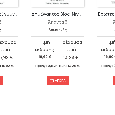
Ανάχαρσις ή Περί γυμνασίων, Τόξαρις ή Φιλία, Εικόνες, Υπέρ των εικόνων
Δημώνακτος βίος, Νιγρίνος, Συμπόσιον ή Λαπίθαι, Βίων πράσις
5
Άπαντα 3
ς
Λουκιανός
Original
Η
Original
Η
price
τρέχουσα
price
τρέχου
was:
τιμή
was:
τιμή
5,92
€
16,60
€
13,28
€
16,60
16,60 €.
είναι:
16,60 €.
είναι:
:
15,92
€
.
Προηγούμενη τιμή:
13,28
€
.
Προηγού
13,28 €.
13,28 €.
ΑΓΟΡΑ