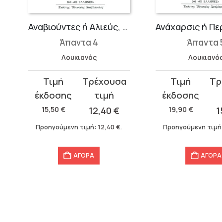
(17 τόμοι)
Αναβιούντες ή Αλιεύς, Περί παρασίτου, ότι τέχνη η παρασιτική, Ψευδοσοφιστής ή Σολοικιστής
Άπαντα 4
Άπαντα 
Λουκιανός
Λουκιανό
Original
Η
Original
Η
price
τρέχουσα
price
τρέχουσα
was:
τιμή
was:
τιμή
15,50
€
12,40
€
19,90
€
1
15,50 €.
είναι:
19,90 €.
είναι:
Προηγούμενη τιμή:
12,40
€
.
Προηγούμενη τιμή
12,40 €.
15,92 €.
ΑΓΟΡΑ
ΑΓΟΡΑ