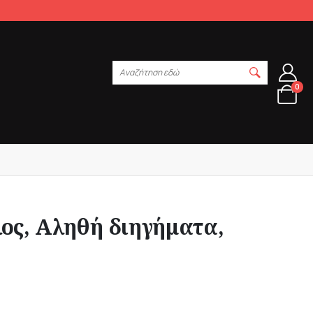
Αναζήτηση εδώ
0
ος, Αληθή διηγήματα,