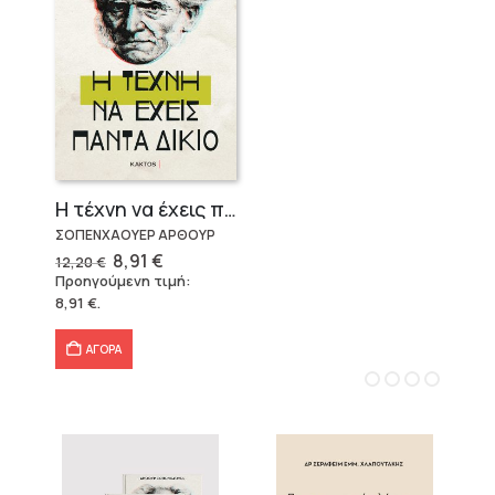
Η τέχνη να έχεις πάντα δίκιο – Άρθουρ Σοπενχάουερ
ΣΟΠΕΝΧΑΟΥΕΡ ΑΡΘΟΥΡ
Original
Η
8,91
€
12,20
€
price
τρέχουσα
Προηγούμενη τιμή:
was:
τιμή
8,91
€
.
12,20 €.
είναι:
8,91 €.
ΑΓΟΡΑ