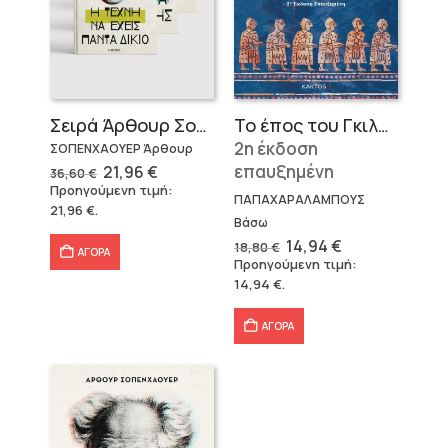
Σειρά Άρθουρ Σοπενχάουερ (3 βιβλία)
Το έπος του Γκιλγκαμές
2η έκδοση
ΣΟΠΕΝΧΑΟΥΕΡ Άρθουρ
Original
Η
επαυξημένη
21,96
€
36,60
€
price
τρέχουσα
Προηγούμενη τιμή:
was:
τιμή
ΠΑΠΑΧΑΡΑΛΑΜΠΟΥΣ
21,96
€
.
36,60 €.
είναι:
Βάσω
21,96 €.
Original
Η
14,94
€
18,80
€
ΑΓΟΡΑ
price
τρέχουσα
Προηγούμενη τιμή:
was:
τιμή
14,94
€
.
18,80 €.
είναι:
14,94 €.
ΑΓΟΡΑ