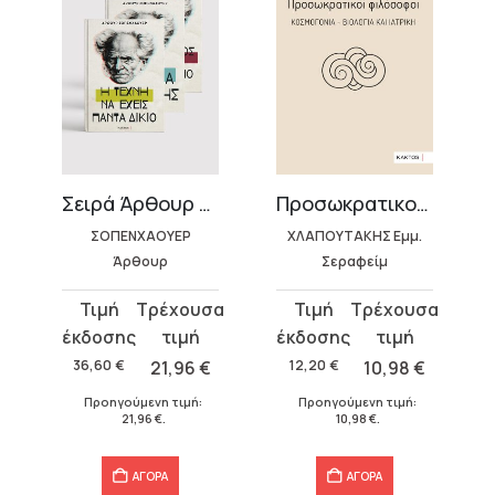
Σειρά Άρθουρ Σοπενχάουερ (3 βιβλία)
Προσωκρατικοί φιλόσοφοι – Κοσμογονία – Βιολογία και ιατρική
ΣΟΠΕΝΧΑΟΥΕΡ
ΧΛΑΠΟΥΤΑΚΗΣ Εμμ.
Άρθουρ
Σεραφείμ
Original
Η
Original
Η
price
τρέχουσα
price
τρέχουσα
was:
τιμή
was:
τιμή
36,60
€
21,96
€
12,20
€
10,98
€
36,60 €.
είναι:
12,20 €.
είναι:
€
.
Προηγούμενη τιμή:
Προηγούμενη τιμή:
21,96 €.
10,98 €.
21,96
€
.
10,98
€
.
ΑΓΟΡΑ
ΑΓΟΡΑ