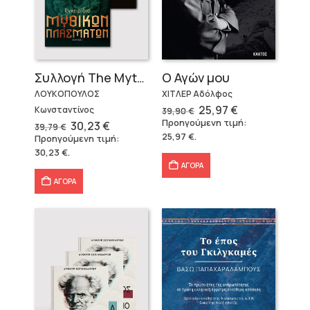
Ο Αγών μου
Συλλογή The Mythologist (2 βιβλία)
ΧΙΤΛΕΡ Αδόλφος
ΛΟΥΚΟΠΟΥΛΟΣ
Original
Η
25,97
€
Κωνσταντίνος
39,90
€
price
τρέχουσα
Προηγούμενη τιμή:
Original
Η
30,23
€
39,79
€
was:
τιμή
price
τρέχουσα
25,97
€
.
Προηγούμενη τιμή:
39,90 €.
είναι:
was:
τιμή
25,97 €.
30,23
€
.
39,79 €.
είναι:
30,23 €.
ΑΓΟΡΑ
ΑΓΟΡΑ