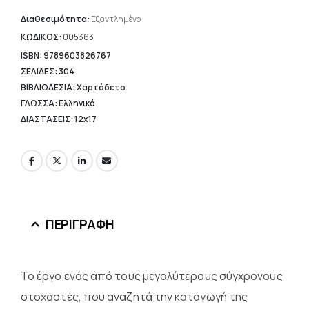
τιμή
είναι:
Διαθεσιμότητα:
Εξαντλημένο
9,80 €.
ΚΩΔΙΚΟΣ:
005363
ISBN: 9789603826767
ΣΕΛΙΔΕΣ: 304
ΒΙΒΛΙΟΔΕΣΙΑ: Χαρτόδετο
ΓΛΩΣΣΑ: Ελληνικά
ΔΙΑΣΤΑΣΕΙΣ: 12x17
ΠΕΡΙΓΡΑΦΉ
Το έργο ενός από τους μεγαλύτερους σύγχρονους
στοχαστές, που αναζητά την καταγωγή της