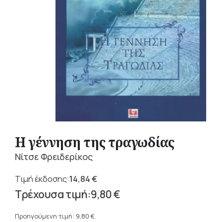
Η γέννηση της τραγωδίας
Νίτσε Φρειδερίκος
14,84
€
Original
9,80
€
price
Η
was:
τρέχουσα
Προηγούμενη τιμή:
9,80
€
.
14,84 €.