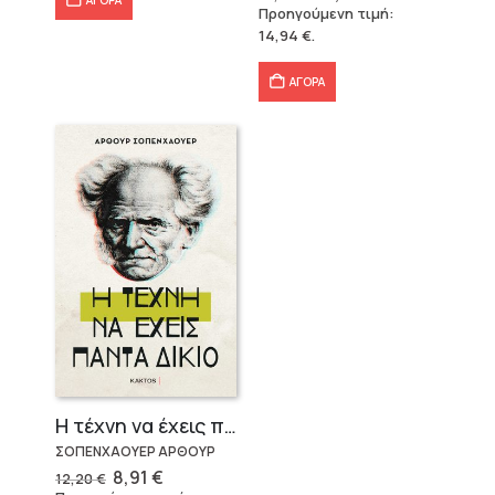
price
τρέχουσα
Προηγούμενη τιμή:
was:
τιμή
14,94
€
.
18,80 €.
είναι:
14,94 €.
ΑΓΟΡΑ
Η τέχνη να έχεις πάντα δίκιο – Άρθουρ Σοπενχάουερ
ΣΟΠΕΝΧΑΟΥΕΡ ΑΡΘΟΥΡ
Original
Η
8,91
€
12,20
€
price
τρέχουσα