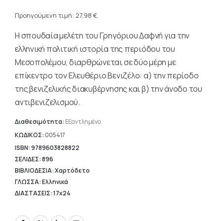
Η
was:
τρέχουσα
Προηγούμενη τιμή:
27,98
€
.
34,98 €.
τιμή
Η σπουδαία μελέτη του Γρηγόριου Δαφνή για την
είναι:
27,98 €.
ελληνική πολιτική ιστορία της περιόδου του
Μεσοπολέμου, διαρθρώνεται σε δύο μέρη με
επίκεντρο τον Ελευθέριο Βενιζέλο: α) την περίοδο
της βενιζελικής διακυβέρνησης και β) την άνοδο του
αντιβενιζελισμού.
Διαθεσιμότητα:
Εξαντλημένο
ΚΩΔΙΚΟΣ:
005417
ISBN: 9789603828822
ΣΕΛΙΔΕΣ: 896
ΒΙΒΛΙΟΔΕΣΙΑ: Χαρτόδετο
ΓΛΩΣΣΑ: Ελληνικά
ΔΙΑΣΤΑΣΕΙΣ: 17x24