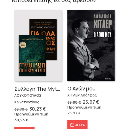
Ο Αγών μου
Συλλογή The Mythologist (2 βιβλία)
ΧΙΤΛΕΡ Αδόλφος
ΛΟΥΚΟΠΟΥΛΟΣ
Original
Η
25,97
€
Κωνσταντίνος
39,90
€
price
τρέχουσα
Προηγούμενη τιμή:
Original
Η
30,23
€
39,79
€
was:
τιμή
price
τρέχουσα
25,97
€
.
Προηγούμενη τιμή:
39,90 €.
είναι:
was:
τιμή
25,97 €.
30,23
€
.
39,79 €.
είναι:
30,23 €.
ΑΓΟΡΑ