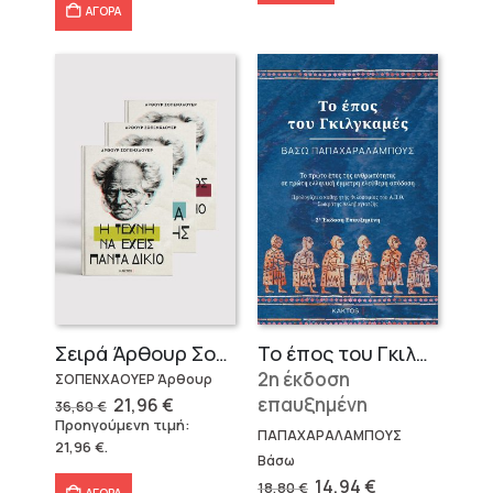
ΑΓΟΡΑ
Σειρά Άρθουρ Σοπενχάουερ (3 βιβλία)
Το έπος του Γκιλγκαμές
2η έκδοση
ΣΟΠΕΝΧΑΟΥΕΡ Άρθουρ
Original
Η
επαυξημένη
21,96
€
36,60
€
price
τρέχουσα
Προηγούμενη τιμή:
was:
τιμή
ΠΑΠΑΧΑΡΑΛΑΜΠΟΥΣ
21,96
€
.
36,60 €.
είναι:
Βάσω
21,96 €.
Original
Η
14,94
€
18,80
€
ΑΓΟΡΑ